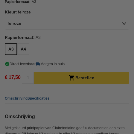
Papierformaat:
A3
Kleur:
felroze
felroze
Papierformaat:
A3
A3
A4
Direct leverbaar
Morgen in huis
€ 17,50
Bestellen
Omschrijving
Specificaties
Omschrijving
Met gekleurd printpapier van Clairefontaine geeft u documenten een extra