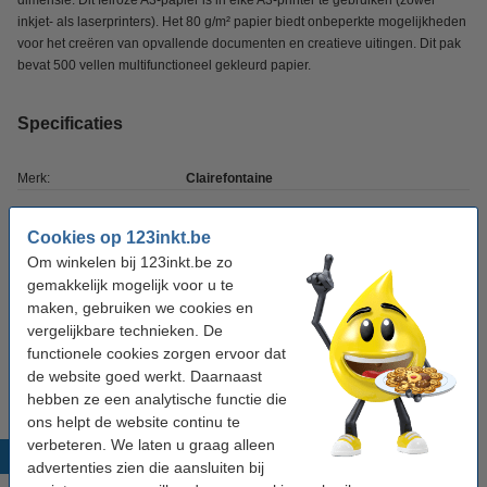
dimensie. Dit felroze A3-papier is in elke A3-printer te gebruiken (zowel
inkjet- als laserprinters). Het 80 g/m² papier biedt onbeperkte mogelijkheden
voor het creëren van opvallende documenten en creatieve uitingen. Dit pak
bevat 500 vellen multifunctioneel gekleurd papier.
Specificaties
Merk:
Clairefontaine
Kleur:
felroze
Cookies op 123inkt.be
Papiergewicht:
80 g/m²
Om winkelen bij 123inkt.be zo
gemakkelijk mogelijk voor u te
Papierformaat:
A3
maken, gebruiken we cookies en
Aantal vellen:
500 vellen
vergelijkbare technieken. De
functionele cookies zorgen ervoor dat
Ons artikelnr:
250185
de website goed werkt. Daarnaast
hebben ze een analytische functie die
ons helpt de website continu te
verbeteren. We laten u graag alleen
Populaire producten
advertenties zien die aansluiten bij