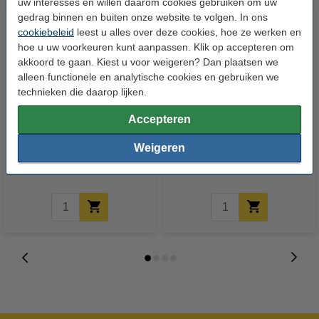
uw interesses en willen daarom cookies gebruiken om uw
gedrag binnen en buiten onze website te volgen. In ons
cookiebeleid
leest u alles over deze cookies, hoe ze werken en
hoe u uw voorkeuren kunt aanpassen. Klik op accepteren om
akkoord te gaan. Kiest u voor weigeren? Dan plaatsen we
alleen functionele en analytische cookies en gebruiken we
technieken die daarop lijken.
Clairefontaine gekleurd papier
Clairefontaine gekleurd papier
Accepteren
oranje 80 g/m² A3 (500 vellen)
goudgeel 80 g/m² A3 (500
vellen)
Weigeren
€ 17,50
€ 17,50
Incl. 21% btw
Incl. 21% btw