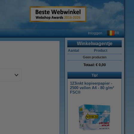
FR
Inloggen
Winkelwagentje
Aantal
Product
Geen producten
Totaal:
€ 0,00
Tip!
123inkt kopieerpapier -
2500 vellen A4 - 80 g/m²
FSC®