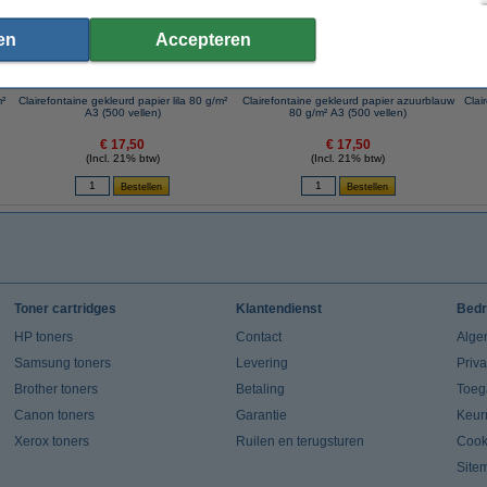
en
Accepteren
m²
Clairefontaine gekleurd papier lila 80 g/m²
Clairefontaine gekleurd papier azuurblauw
Clai
A3 (500 vellen)
80 g/m² A3 (500 vellen)
€ 17,50
€ 17,50
(Incl. 21% btw)
(Incl. 21% btw)
Toner cartridges
Klantendienst
Bedr
HP toners
Contact
Alge
Samsung toners
Levering
Priv
Brother toners
Betaling
Toeg
Canon toners
Garantie
Keur
Xerox toners
Ruilen en terugsturen
Cook
Site