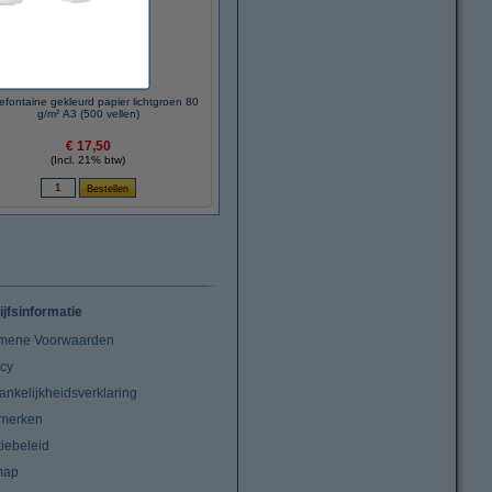
refontaine gekleurd papier lichtgroen 80
g/m² A3 (500 vellen)
€ 17,50
(Incl. 21% btw)
ijfsinformatie
mene Voorwaarden
acy
ankelijkheidsverklaring
merken
iebeleid
map