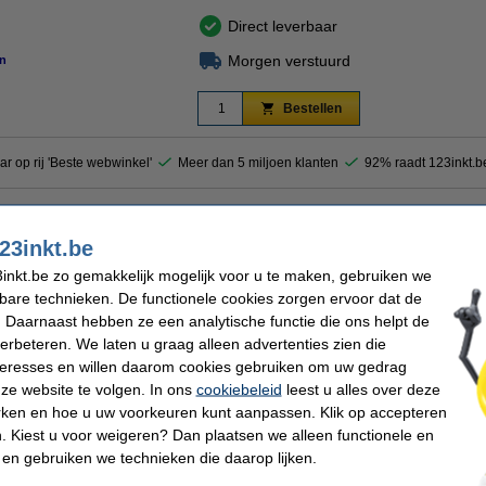
Direct leverbaar
Morgen verstuurd
n
Bestellen
ar op rij 'Beste webwinkel'
Meer dan 5 miljoen klanten
92% raadt 123inkt.b
ontaine geeft u documenten een extra dimensie. Dit zalmroze A3-papier is in elke A
23inkt.be
/m² papier biedt onbeperkte mogelijkheden voor het creëren van opvallende document
kleurd papier.
inkt.be zo gemakkelijk mogelijk voor u te maken, gebruiken we
kbare technieken. De functionele cookies zorgen ervoor dat de
 Daarnaast hebben ze een analytische functie die ons helpt de
efontaine
Papierformaat:
verbeteren. We laten u graag alleen advertenties zien die
Aantal vellen:
nteresses en willen daarom cookies gebruiken om uw gedrag
m²
Ons artikelnr:
ze website te volgen. In ons
cookiebeleid
leest u alles over deze
rken en hoe u uw voorkeuren kunt aanpassen. Klik op accepteren
 Kiest u voor weigeren? Dan plaatsen we alleen functionele en
 dit artikel ook besteld hebben
 en gebruiken we technieken die daarop lijken.