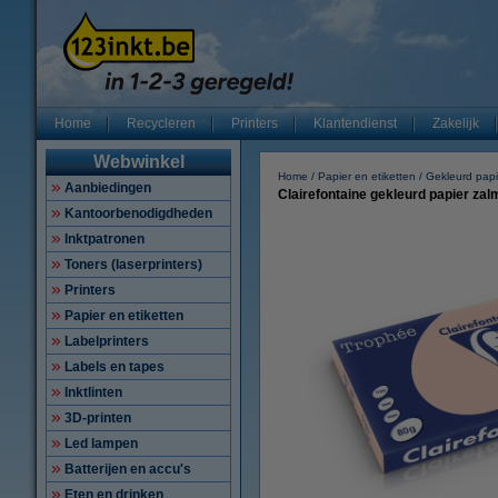
Home
Recycleren
Printers
Klantendienst
Zakelijk
Webwinkel
Home
Papier en etiketten
Gekleurd papi
Aanbiedingen
Clairefontaine gekleurd papier zal
Kantoorbenodigdheden
Inktpatronen
Toners (laserprinters)
Printers
Papier en etiketten
Labelprinters
Labels en tapes
Inktlinten
3D-printen
Led lampen
Batterijen en accu's
Eten en drinken