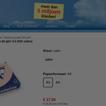
Blog
Over 123inkt.be
Vacatures
Contact
er
Gekleurd papier 80 g/m²
m 80 g/m² A3 (500 vellen)
Kleur:
zalm
zalm
Papierformaat:
A3
A3
A4
€ 17,50
€ 14,46 excl. 21% btw