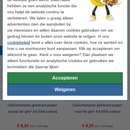
hebben ze een analytische functie die
Winstpakker!
ons helpt de website continu te
Aanbieding: 3x Clairefontaine gekleurd papier
verbeteren. We laten u graag alleen
lila 80 g/m² A4 (500 vellen)
advertenties zien die aansluiten bij
€ 23,50
uw interesses en willen daarom cookies gebruiken om uw
gedrag binnen en buiten onze website te volgen. In ons
cookiebeleid
leest u alles over deze cookies, hoe ze werken en
hoe u uw voorkeuren kunt aanpassen. Klik op accepteren om
Populaire producten
akkoord te gaan. Kiest u voor weigeren? Dan plaatsen we
alleen functionele en analytische cookies en gebruiken we
technieken die daarop lijken.
Accepteren
Weigeren
Clairefontaine gekleurd papier
Clairefontaine gekleurd papier
oranje 80 g/m² A4 (500 vellen)
roze 80 g/m² A4 (500 vellen)
€ 8,25
€ 8,25
Incl. 21% btw
Incl. 21% btw