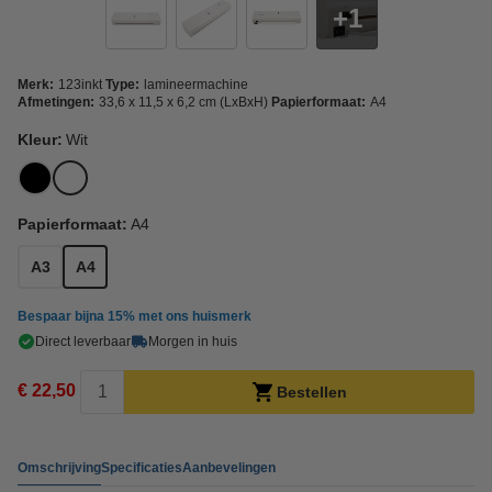
1
Merk:
123inkt
Type:
lamineermachine
Afmetingen:
33,6 x 11,5 x 6,2 cm (LxBxH)
Papierformaat:
A4
Kleur:
Wit
Papierformaat:
A4
A3
A4
Bespaar bijna
15%
met ons huismerk
Direct leverbaar
Morgen in huis
€ 22,50
Bestellen
Omschrijving
Specificaties
Aanbevelingen