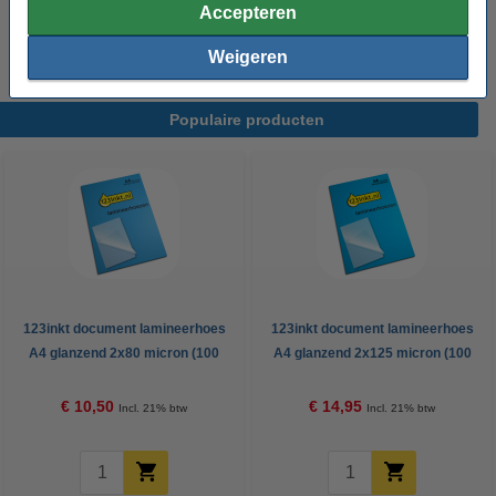
2x80 micron (100 stuks)
Accepteren
€ 10,50
Weigeren
Populaire producten
123inkt document lamineerhoes
123inkt document lamineerhoes
A4 glanzend 2x80 micron (100
A4 glanzend 2x125 micron (100
stuks)
stuks)
€ 10,50
€ 14,95
Incl. 21% btw
Incl. 21% btw