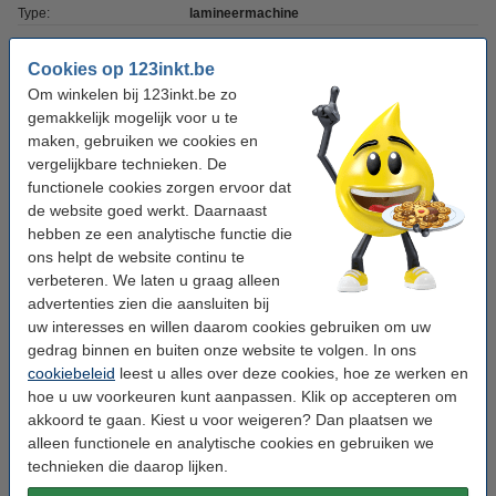
Type:
lamineermachine
Afmetingen:
33,6 x 11,5 x 6,2 cm (LxBxH)
Cookies op 123inkt.be
Papierformaat:
A4
Om winkelen bij 123inkt.be zo
gemakkelijk mogelijk voor u te
Opwarmtijd:
2 min
maken, gebruiken we cookies en
Max. hoesdikte:
2 x 125 micron
vergelijkbare technieken. De
functionele cookies zorgen ervoor dat
Lamineersnelheid:
400 mm/minuut
de website goed werkt. Daarnaast
Handleiding:
hebben ze een analytische functie die
handleiding
ons helpt de website continu te
Extra info:
uw oude apparaat
verbeteren. We laten u graag alleen
advertenties zien die aansluiten bij
Ons artikelnr:
301222
uw interesses en willen daarom cookies gebruiken om uw
gedrag binnen en buiten onze website te volgen. In ons
Tip: lamineerhoezen meebestellen
cookiebeleid
leest u alles over deze cookies, hoe ze werken en
hoe u uw voorkeuren kunt aanpassen. Klik op accepteren om
123inkt document lamineerhoes A4 glanzend
akkoord te gaan. Kiest u voor weigeren? Dan plaatsen we
2x125 micron (100 stuks)
alleen functionele en analytische cookies en gebruiken we
€ 14,95
technieken die daarop lijken.
123inkt document lamineerhoes A4 glanzend