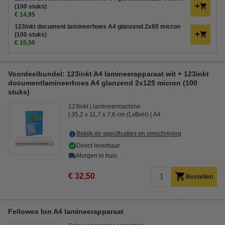
(100 stuks)
€ 14,95
123inkt document lamineerhoes A4 glanzend 2x80 micron
(100 stuks)
€ 10,50
Voordeelbundel: 123inkt A4 lamineerapparaat wit + 123inkt
documentlamineerhoes A4 glanzend 2x125 micron (100
stuks)
123inkt
lamineermachine
35,2 x 11,7 x 7,6 cm (LxBxH)
A4
Bekijk de specificaties en omschrijving
Direct leverbaar
Morgen in huis
€ 32,50
Bestellen
Fellowes Ion A4 lamineerapparaat