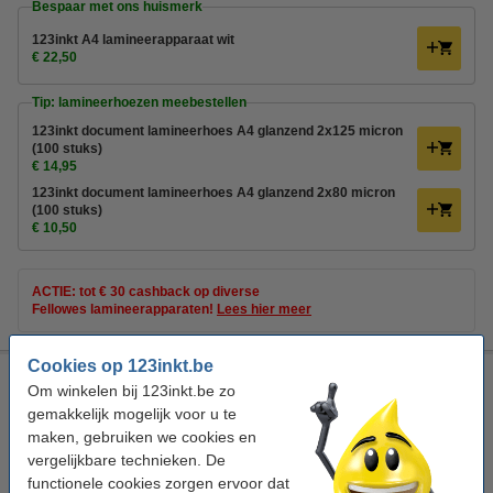
Bespaar met ons huismerk
123inkt A4 lamineerapparaat wit
€ 22,50
Tip: lamineerhoezen meebestellen
123inkt document lamineerhoes A4 glanzend 2x125 micron
(100 stuks)
€ 14,95
123inkt document lamineerhoes A4 glanzend 2x80 micron
(100 stuks)
€ 10,50
ACTIE: tot € 30 cashback op diverse
Fellowes lamineerapparaten!
Lees hier meer
Cookies op 123inkt.be
GBC 240 series A4 lamineerapparaat
Om winkelen bij 123inkt.be zo
GBC
lamineermachine
15,1 x 36 x 8,7 cm (LxBxH)
gemakkelijk mogelijk voor u te
A4
maken, gebruiken we cookies en
vergelijkbare technieken. De
Bekijk de specificaties en omschrijving
functionele cookies zorgen ervoor dat