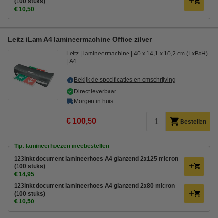
(100 stuks)
€ 10,50
Leitz iLam A4 lamineermachine Office zilver
Leitz
lamineermachine
40 x 14,1 x 10,2 cm (LxBxH)
A4
Bekijk de specificaties en omschrijving
Direct leverbaar
Morgen in huis
€ 100,50
Bestellen
Tip: lamineerhoezen meebestellen
123inkt document lamineerhoes A4 glanzend 2x125 micron
(100 stuks)
€ 14,95
123inkt document lamineerhoes A4 glanzend 2x80 micron
(100 stuks)
€ 10,50