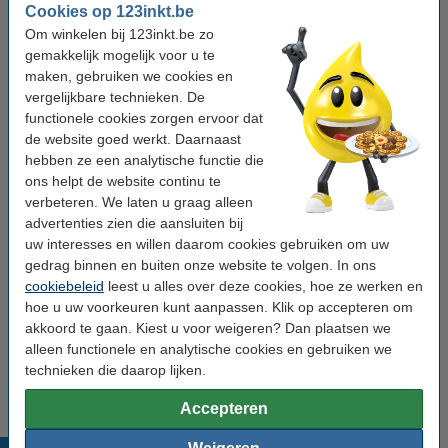
Cookies op 123inkt.be
Aantal:
100 stuk(s)
Om winkelen bij 123inkt.be zo
gemakkelijk mogelijk voor u te
Dikte:
2 x 80 micron
maken, gebruiken we cookies en
vergelijkbare technieken. De
functionele cookies zorgen ervoor dat
Winstpakker!
de website goed werkt. Daarnaast
Aanbieding: 3x 123inkt document
hebben ze een analytische functie die
lamineerhoes A4 glanzend 2x80 micron (100
stuks)
ons helpt de website continu te
€ 29,95
verbeteren. We laten u graag alleen
advertenties zien die aansluiten bij
Tip: meebestellen
uw interesses en willen daarom cookies gebruiken om uw
gedrag binnen en buiten onze website te volgen. In ons
123inkt kopieerpapier 1 pak van 500 vellen A4 -
80 g/m²
cookiebeleid
leest u alles over deze cookies, hoe ze werken en
€ 7,25
hoe u uw voorkeuren kunt aanpassen. Klik op accepteren om
akkoord te gaan. Kiest u voor weigeren? Dan plaatsen we
Aanbieding: 123inkt set whiteboard markers
alleen functionele en analytische cookies en gebruiken we
zwart/rood/blauw/groen (2,5 mm rond)
€ 6,95
technieken die daarop lijken.
Accepteren