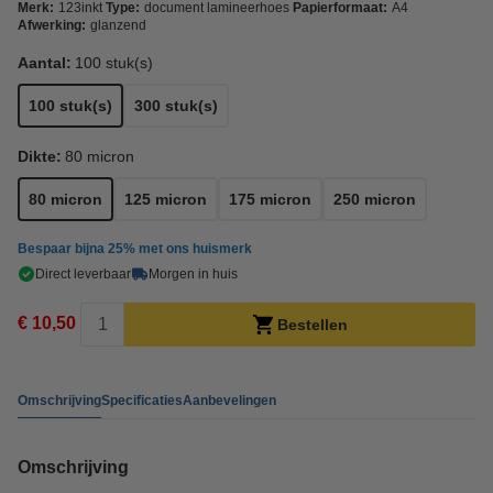
Merk:
123inkt
Type:
document lamineerhoes
Papierformaat:
A4
Afwerking:
glanzend
Aantal:
100 stuk(s)
100 stuk(s)
300 stuk(s)
Dikte:
80 micron
80 micron
125 micron
175 micron
250 micron
Bespaar bijna
25%
met ons huismerk
Direct leverbaar
Morgen in huis
€ 10,50
Bestellen
Omschrijving
Specificaties
Aanbevelingen
Omschrijving