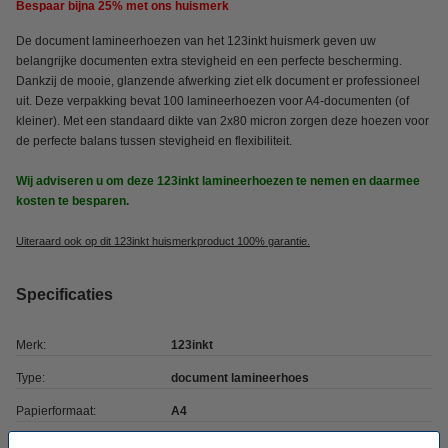
Bespaar bijna
25%
met ons huismerk
De document lamineerhoezen van het 123inkt huismerk geven uw
belangrijke documenten extra stevigheid en een perfecte bescherming.
Dankzij de mooie, glanzende afwerking ziet elk document er professioneel
uit. Deze verpakking bevat 100 lamineerhoezen voor A4-documenten (of
kleiner). Met een standaard dikte van 2x80 micron zorgen deze hoezen voor
de perfecte balans tussen stevigheid en flexibiliteit.
Wij adviseren u om deze 123inkt lamineerhoezen te nemen en daarmee
kosten te besparen.
Uiteraard ook op dit 123inkt huismerkproduct 100% garantie.
Specificaties
Merk:
123inkt
Type:
document lamineerhoes
Papierformaat:
A4
Afwerking:
glanzend