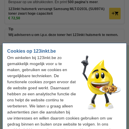
Bespaar op uw afdrukkosten. Én print
500 pagina's meer
.
123inkt huismerk vervangt Samsung MLT-D203L (SU897A)
toner zwart hoge capaciteit
€ 72,50
Tip
Wij adviseren u om i.p.v. deze toner het 123inkt huismerk te nemen.
Cookies op 123inkt.be
123inkt huismerk vervangt Samsung MLT-D203L (SU897A)
Om winkelen bij 123inkt.be zo
toner zwart hoge capaciteit
gemakkelijk mogelijk voor u te
zwart
toner
± 5.500 pagina's
maken, gebruiken we cookies en
vergelijkbare technieken. De
Bekijk de specificaties en omschrijving
functionele cookies zorgen ervoor dat
Bespaar bijna
65%
op uw afdrukkosten
de website goed werkt. Daarnaast
Direct leverbaar
hebben ze een analytische functie die
Morgen in huis
ons helpt de website continu te
Per pagina
€ 0,013
verbeteren. We laten u graag alleen
advertenties zien die aansluiten bij
€ 72,50
Bestellen
uw interesses en willen daarom cookies gebruiken om uw
gedrag binnen en buiten onze website te volgen. In ons