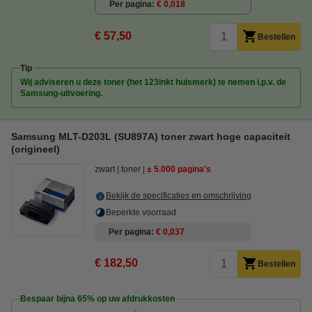
Per pagina
€ 0,018
€ 57,50
Bestellen
Tip
Wij adviseren u deze toner (het 123inkt huismerk) te nemen i.p.v. de
Samsung-uitvoering.
Samsung MLT-D203L (SU897A) toner zwart hoge capaciteit
(origineel)
zwart
toner
± 5.000 pagina's
Bekijk de specificaties en omschrijving
Beperkte voorraad
Per pagina
€ 0,037
€ 182,50
Bestellen
Bespaar bijna
65%
op uw afdrukkosten