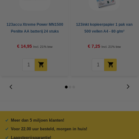
123accu Xtreme Power MN1500
123inkt kopieerpapier 1 pak van
Penlite AA batterij 24 stuks
500 vellen A4 - 80 g/m²
€ 14,95
€ 7,25
Incl. 21% btw
Incl. 21% btw
Meer dan 5 miljoen klanten!
Voor 22.00 uur besteld, morgen in huis!
Laagsteprijsgarantie!