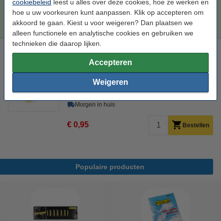
cookiebeleid
leest u alles over deze cookies, hoe ze werken en
Tip
Wij adviseren u deze toner (het 123inkt huismerk) te nemen i.p.v. de
hoe u uw voorkeuren kunt aanpassen. Klik op accepteren om
Samsung-uitvoering.
akkoord te gaan. Kiest u voor weigeren? Dan plaatsen we
alleen functionele en analytische cookies en gebruiken we
technieken die daarop lijken.
Laserprinter reinigingsdoek
Accepteren
tonerdoek
43 x 32 cm (LxB)
geel
999058
Weigeren
Bekijk de specificaties en omschrijving
Direct leverbaar
Morgen in huis
€ 0,95
Bestellen
Populaire producten