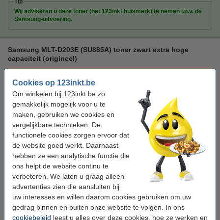
Tip
Wij adviseren u deze toner (het 123inkt huismerk) te nemen i.p.v. de
Samsung-uitvoering.
Samsung MLT-D203E (SU885A) toner zwart extra hoge
capaciteit (origineel)
zwart
toner
± 10.000 pagina's
Cookies op 123inkt.be
Bekijk de specificaties en omschrijving
Om winkelen bij 123inkt.be zo
Direct leverbaar
gemakkelijk mogelijk voor u te
Morgen in huis
maken, gebruiken we cookies en
vergelijkbare technieken. De
Per pagina
€ 0,013
functionele cookies zorgen ervoor dat
de website goed werkt. Daarnaast
€ 131,50
Bestellen
hebben ze een analytische functie die
ons helpt de website continu te
Bespaar bijna
45%
op uw afdrukkosten
verbeteren. We laten u graag alleen
advertenties zien die aansluiten bij
Bespaar op uw afdrukkosten.
uw interesses en willen daarom cookies gebruiken om uw
123inkt huismerk vervangt Samsung MLT-D203E (SU885A)
toner zwart extra hoge capaciteit
gedrag binnen en buiten onze website te volgen. In ons
€ 72,50
cookiebeleid
leest u alles over deze cookies, hoe ze werken en