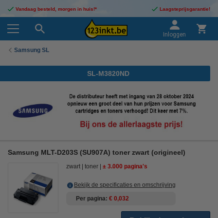
Vandaag besteld, morgen in huis!*
Laagsteprijsgarantie!
Inloggen
Samsung SL
SL-M3820ND
Samsung MLT-D203S (SU907A) toner zwart (origineel)
zwart
toner
± 3.000 pagina's
Bekijk de specificaties en omschrijving
Per pagina
€ 0,032