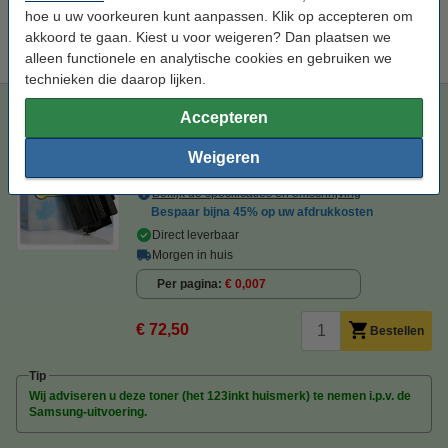
hoe u uw voorkeuren kunt aanpassen. Klik op accepteren om
Tip
akkoord te gaan. Kiest u voor weigeren? Dan plaatsen we
Wij adviseren u om i.p.v. deze toner het 123inkt huismerk te nemen.
alleen functionele en analytische cookies en gebruiken we
technieken die daarop lijken.
123inkt huismerk vervangt Samsung MLT-D203E (SU885A)
Accepteren
toner zwart extra hoge capaciteit
123inkt
toner
zwart
± 10.000 pagina's
Weigeren
Bekijk de specificaties en omschrijving
Bespaar bijna
45%
op uw afdrukkosten
Direct leverbaar
Morgen in huis
Per pagina
€ 0,007
€ 72,50
Bestellen
Tip
Wij adviseren u deze toner (het 123inkt huismerk) te nemen i.p.v. de
Samsung-uitvoering.