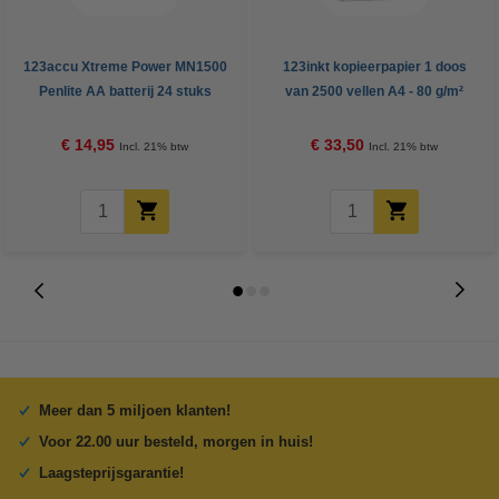
123accu Xtreme Power MN1500
123inkt kopieerpapier 1 doos
Penlite AA batterij 24 stuks
van 2500 vellen A4 - 80 g/m²
€ 14,95
€ 33,50
Incl. 21% btw
Incl. 21% btw
Meer dan 5 miljoen klanten!
Voor 22.00 uur besteld, morgen in huis!
Laagsteprijsgarantie!