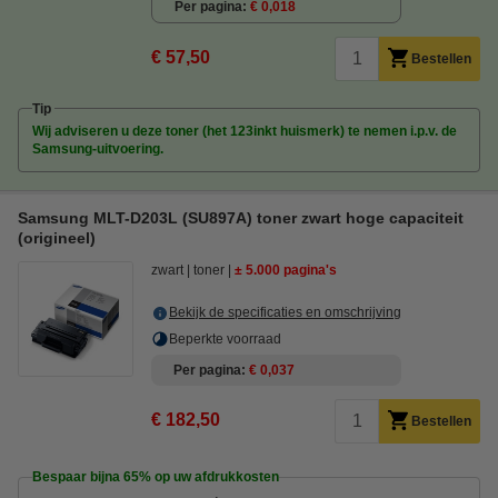
Per pagina
€ 0,018
€ 57,50
Bestellen
Tip
Wij adviseren u deze toner (het 123inkt huismerk) te nemen i.p.v. de
Samsung-uitvoering.
Samsung MLT-D203L (SU897A) toner zwart hoge capaciteit
(origineel)
zwart
toner
± 5.000 pagina's
Bekijk de specificaties en omschrijving
Beperkte voorraad
Per pagina
€ 0,037
€ 182,50
Bestellen
Bespaar bijna
65%
op uw afdrukkosten