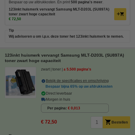
Bespaar op uw afdrukkosten. Én print
500 pagina's meer
.
123inkt huismerk vervangt Samsung MLT-D203L (SU897A)
toner zwart hoge capaciteit
€ 72,50
Tip
Wij adviseren u om i.p.v. deze toner het 123inkt huismerk te nemen.
123inkt huismerk vervangt Samsung MLT-D203L (SU897A)
toner zwart hoge capaciteit
zwart
toner
± 5.500 pagina's
Bekijk de specificaties en omschrijving
Bespaar bijna
65%
op uw afdrukkosten
Direct leverbaar
Morgen in huis
Per pagina
€ 0,013
€ 72,50
Bestellen