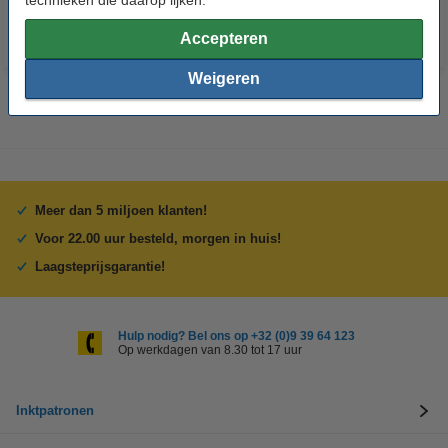
Accepteren
Weigeren
Meer dan 5 miljoen klanten!
Voor 22.00 uur besteld, morgen in huis!
Laagsteprijsgarantie!
Hulp nodig? Bel ons op +32 (0)9 39 64 123
Op werkdagen van 8.30 tot 17 uur
Inktpatronen