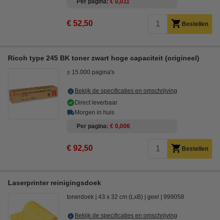
Per pagina
€ 0,011
€ 52,50
Bestellen
Ricoh type 245 BK toner zwart hoge capaciteit (origineel)
± 15.000 pagina's
Bekijk de specificaties en omschrijving
Direct leverbaar
Morgen in huis
Per pagina
€ 0,006
€ 92,50
Bestellen
Laserprinter reinigingsdoek
tonerdoek
43 x 32 cm (LxB)
geel
999058
Bekijk de specificaties en omschrijving