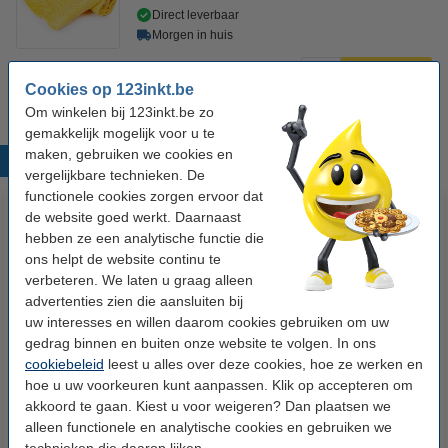
Direct leverbaar
Morgen in huis
€ 0,95
Bestellen
Cookies op 123inkt.be
Om winkelen bij 123inkt.be zo
gemakkelijk mogelijk voor u te
maken, gebruiken we cookies en
Populaire producten
vergelijkbare technieken. De
functionele cookies zorgen ervoor dat
de website goed werkt. Daarnaast
hebben ze een analytische functie die
ons helpt de website continu te
verbeteren. We laten u graag alleen
advertenties zien die aansluiten bij
uw interesses en willen daarom cookies gebruiken om uw
gedrag binnen en buiten onze website te volgen. In ons
123inkt kopieerpapier 1 pak van
123inkt kopieerpapier 1 doos
cookiebeleid
leest u alles over deze cookies, hoe ze werken en
500 vellen A4 - 80 g/m²
van 2500 vellen A4 - 80 g/m²
hoe u uw voorkeuren kunt aanpassen. Klik op accepteren om
akkoord te gaan. Kiest u voor weigeren? Dan plaatsen we
€ 7,25
€ 33,50
Incl. 21% btw
Incl. 21% btw
alleen functionele en analytische cookies en gebruiken we
technieken die daarop lijken.