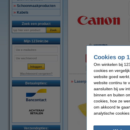
Schoonmaakproducten
Kabels
Zoek een product
Zoek
Mijn 123inkt.be
vergroten
Per pagina
Cookies op 1
€ 0,027
Om winkelen bij 123
N
cookies en vergelij
Wachtwoord vergeten?
website goed werkt.
Laserprinter reinigingsdoek
website continu te 
Betaalopties:
aansluiten bij uw i
binnen en buiten on
cookies, hoe ze we
om akkoord te gaan.
analytische cookies
Verzendopties: