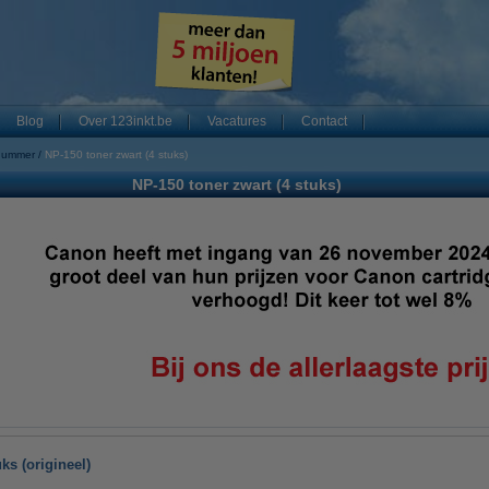
Blog
Over 123inkt.be
Vacatures
Contact
nummer
NP-150 toner zwart (4 stuks)
NP-150 toner zwart (4 stuks)
ks (origineel)