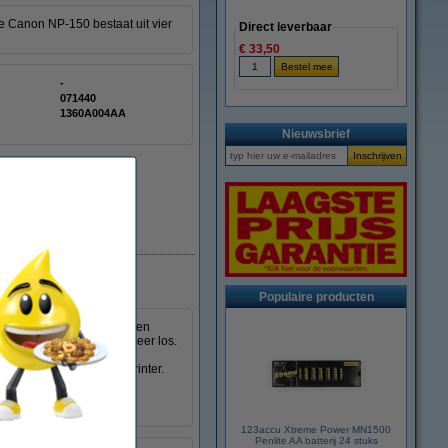
e Canon NP-150 bestaat uit vier
Direct leverbaar
€ 33,50
-
:
071440
1360A004AA
Nieuwsbrief
Populaire producten
st. In tegenstelling tot een
ze doek het poeder niet meer los.
deren poeder op uw handen
innenkant van de laserprinter.
ken.
123accu Xtreme Power MN1500
Penlite AA batterij 24 stuks