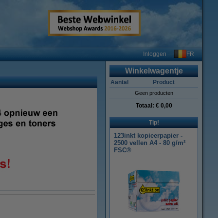
FR
Inloggen
Winkelwagentje
Aantal
Product
Geen producten
Totaal:
€ 0,00
Tip!
123inkt kopieerpapier -
2500 vellen A4 - 80 g/m²
FSC®