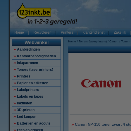
Home
Recycleren
Printers
Klantendienst
Zakelijk
Home
Toners (laserprinters)
Canon
Toner 
Webwinkel
Aanbiedingen
Kantoorbenodigdheden
Inktpatronen
Toners (laserprinters)
Printers
Papier en etiketten
Labelprinters
Labels en tapes
Inktlinten
3D-printen
Led lampen
Batterijen en accu's
Canon NP-150 toner zwart 4 stu
Eten en drinken