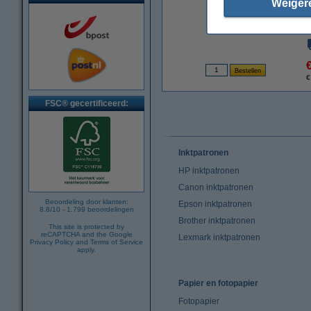
Weiger
vergroten
€
FSC® gecertificeerd:
Inktpatronen
HP inktpatronen
Canon inktpatronen
Beoordeling door klanten:
Epson inktpatronen
8.8
/
10
-
1.799
beoordelingen
Brother inktpatronen
This site is protected by
reCAPTCHA and the Google
Lexmark inktpatronen
Privacy Policy
and
Terms of Service
apply.
Papier en fotopapier
Fotopapier