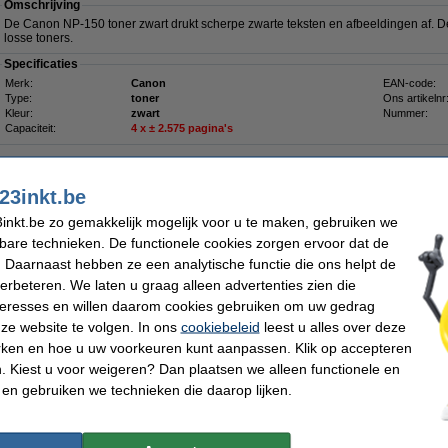
Omschrijving
De Canon NP-150 toner zwart drukt scherpe zwarte teksten en afbeeldingen af. D
losse toners.
Specificaties
Merk:
Canon
EAN-code:
Type:
toner
Ons artikelnr
Kleur:
zwart
Nummer:
Capaciteit:
4
x
± 2.575 pagina's
23inkt.be
inkt.be zo gemakkelijk mogelijk voor u te maken, gebruiken we
iet meer in productie, dus niet meer leverbaar.
kbare technieken. De functionele cookies zorgen ervoor dat de
 Daarnaast hebben ze een analytische functie die ons helpt de
verbeteren. We laten u graag alleen advertenties zien die
nteresses en willen daarom cookies gebruiken om uw gedrag
Omschrijving
ze website te volgen. In ons
cookiebeleid
leest u alles over deze
Deze tonerdoek trekt tonerpoeder als een magneet aan en houdt het in de vezels va
gewone stofdoek, die het poeder alleen verspreidt of zelfs doet opwaaien, laat de
rken en hoe u uw voorkeuren kunt aanpassen. Klik op accepteren
Zelfs de kleinste tonerdeeltjes blijven plakken. Voorkom dat het lastig te verwij
 Kiest u voor weigeren? Dan plaatsen we alleen functionele en
terechtkomt. De tonerlap kan ook worden gebruikt voor het schoonmaken van de b
Voor het beste resultaat dient u de doek voor gebruik in beide richtingen op te rek
 en gebruiken we technieken die daarop lijken.
Let op: laat de doek niet in aanraking komen met de drum
Specificaties