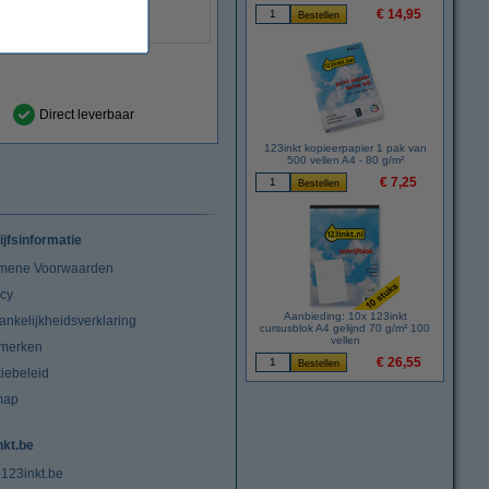
geel
€ 14,95
:
999058
Direct leverbaar
123inkt kopieerpapier 1 pak van
500 vellen A4 - 80 g/m²
€ 7,25
ijfsinformatie
mene Voorwaarden
acy
Aanbieding: 10x 123inkt
ankelijkheidsverklaring
cursusblok A4 gelijnd 70 g/m² 100
vellen
merken
€ 26,55
iebeleid
map
nkt.be
 123inkt.be