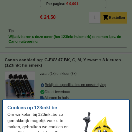
Per pagina
€ 0,001
€ 24,50
Bestellen
Tip
Wij adviseren u deze toner (het 123inkt huismerk) te nemen i.p.v. de
Canon-uitvoering.
Canon aanbieding: C-EXV 47 BK, C, M, Y zwart + 3 kleuren
(123inkt huismerk)
zwart (1x) en kleur (3x)
Bekijk de specificaties en omschrijving
Direct leverbaar
Morgen in huis
Per pagina
€ 0,002
Cookies op 123inkt.be
Om winkelen bij 123inkt.be zo
€ 164,50
Bestellen
gemakkelijk mogelijk voor u te
maken, gebruiken we cookies en