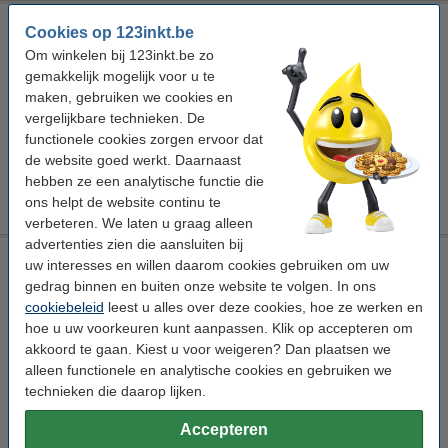
Canon C-EXV 58L M toner magenta (origineel)
Cookies op 123inkt.be
± 26.000 pagina's
Om winkelen bij 123inkt.be zo
gemakkelijk mogelijk voor u te
Bekijk de specificaties en omschrijving
maken, gebruiken we cookies en
Beperkte voorraad
vergelijkbare technieken. De
functionele cookies zorgen ervoor dat
Per pagina
€ 0,006
de website goed werkt. Daarnaast
hebben ze een analytische functie die
€ 143,50
Bestellen
ons helpt de website continu te
verbeteren. We laten u graag alleen
advertenties zien die aansluiten bij
Laserprinter reinigingsdoek
uw interesses en willen daarom cookies gebruiken om uw
gedrag binnen en buiten onze website te volgen. In ons
tonerdoek
43 x 32 cm (LxB)
geel
999058
cookiebeleid
leest u alles over deze cookies, hoe ze werken en
Bekijk de specificaties en omschrijving
hoe u uw voorkeuren kunt aanpassen. Klik op accepteren om
akkoord te gaan. Kiest u voor weigeren? Dan plaatsen we
Direct leverbaar
alleen functionele en analytische cookies en gebruiken we
Morgen in huis
technieken die daarop lijken.
€ 0,95
Bestellen
Accepteren