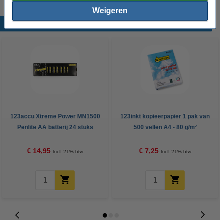
Weigeren
Populaire producten
123accu Xtreme Power MN1500
123inkt kopieerpapier 1 pak van
Penlite AA batterij 24 stuks
500 vellen A4 - 80 g/m²
€ 14,95
€ 7,25
Incl. 21% btw
Incl. 21% btw