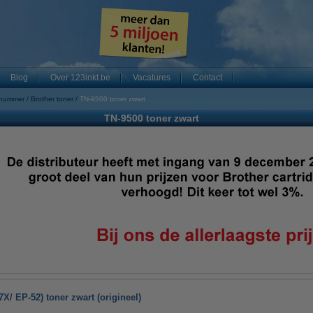
Blog
Over 123inkt.be
Vacatures
Contact
 nummer
Brother toner
TN-9500 toner zwart
TN-9500 toner zwart
X/ EP-52) toner zwart (origineel)