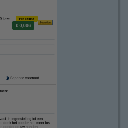
) toner
Per pagina
€ 0,006
Beperkte voorraad
smerk
st. In tegenstelling tot een
ze doek het poeder niet meer los.
deren poeder op uw handen