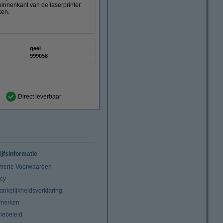
innenkant van de laserprinter.
ken.
geel
:
999058
Direct leverbaar
ijfsinformatie
mene Voorwaarden
acy
ankelijkheidsverklaring
merken
iebeleid