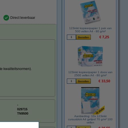
Direct leverbaar
123inkt kopieerpapier 1 pak van
500 vellen A4 - 80 g/m²
€ 7,25
te kwaliteitsnormen).
123inkt kopieerpapier 1 doos van
2500 vellen A4 - 80 g/m²
€ 33,50
-
:
029715
TN9500
Aanbieding: 10x 123inkt
cursusblok A4 gelijnd 70 g/m² 100
vellen