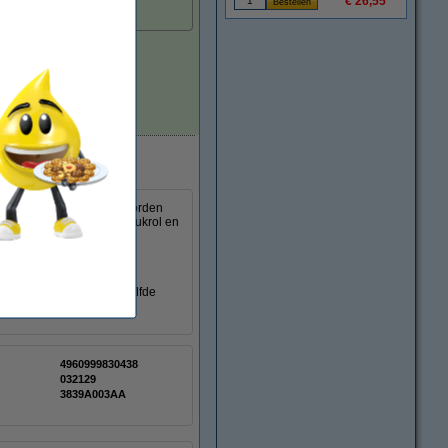
€ 26,55
tvoering.
Direct leverbaar
 kwaliteit van de toner worden
taande uit een toner, afdrukrol en
en ander nummer aan dezelfde
4960999830438
:
032129
3839A003AA