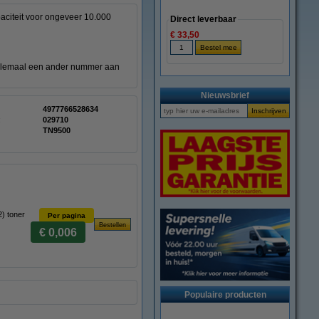
aciteit voor ongeveer 10.000
Direct leverbaar
€ 33,50
 allemaal een ander nummer aan
Nieuwsbrief
4977766528634
:
029710
TN9500
) toner
Per pagina
€ 0,006
Populaire producten