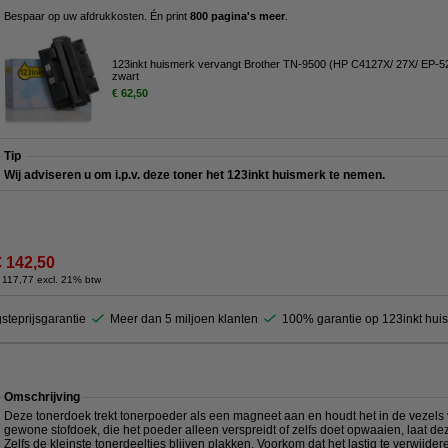
Bespaar op uw afdrukkosten. Én print
800 pagina's meer
.
123inkt huismerk vervangt Brother TN-9500 (HP C4127X/ 27X/ EP-52
zwart
€ 62,50
Tip
Wij adviseren u om i.p.v. deze toner het 123inkt huismerk te nemen.
€ 142,50
 117,77 excl. 21% btw
steprijsgarantie
Meer dan 5 miljoen klanten
100% garantie op 123inkt hui
Omschrijving
Deze tonerdoek trekt tonerpoeder als een magneet aan en houdt het in de vezels va
gewone stofdoek, die het poeder alleen verspreidt of zelfs doet opwaaien, laat de
Zelfs de kleinste tonerdeeltjes blijven plakken. Voorkom dat het lastig te verwij