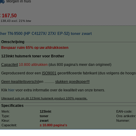
Morgen in huis
€ 167,50
 138,43 excl. 21% btw
ther TN-9500 (HP C4127X/ 27X/ EP-52) toner zwart
Omschrijving
Bespaar ruim
65%
op uw afdrukkosten
123inkt huismerk toner voor Brother
Capaciteit
10.800 afdrukken
(dus 800 pagina's meer dan origineel)
Geproduceerd door een
ISO9001
gecertificeerde fabrikant (dus volgens de hoogs
Geen kwaliteitsverschil
en ...........
stukken goedkoper!!!
Klik
hier
voor extra informatie over de kwaliteit van onze toners.
Uiteraard ook op dit 123inkt huismerk product 100% garantie.
Specificaties
Merk:
123inkt
EAN-code:
Type:
toner
Ons artikelnr
Kleur:
zwart
Nummer:
Capaciteit:
± 10.800 pagina's
Tip