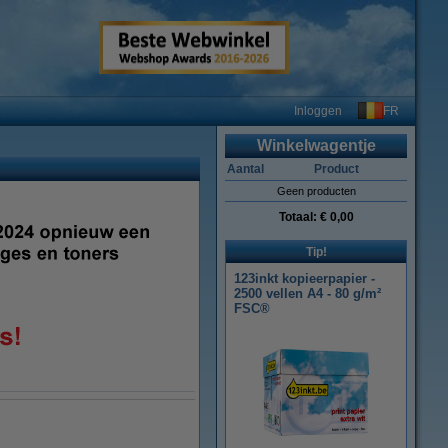
FR
Inloggen
Winkelwagentje
Aantal
Product
Geen producten
Totaal:
€ 0,00
Tip!
123inkt kopieerpapier -
2500 vellen A4 - 80 g/m²
FSC®