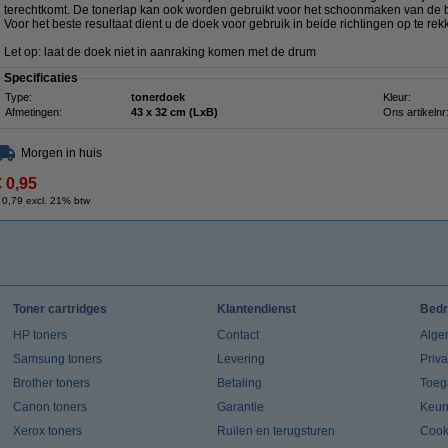
terechtkomt. De tonerlap kan ook worden gebruikt voor het schoonmaken van de b
Voor het beste resultaat dient u de doek voor gebruik in beide richtingen op te rek
Let op: laat de doek niet in aanraking komen met de drum
Specificaties
Type:
tonerdoek
Kleur:
Afmetingen:
43 x 32 cm (LxB)
Ons artikelnr
Morgen in huis
€ 0,95
 0,79 excl. 21% btw
Toner cartridges
Klantendienst
Bedr
HP toners
Contact
Alge
Samsung toners
Levering
Priv
Brother toners
Betaling
Toeg
Canon toners
Garantie
Keur
Xerox toners
Ruilen en terugsturen
Cook