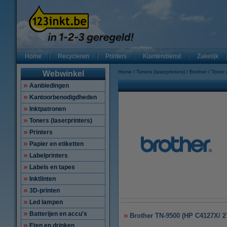
Home
Recycleren
Printers
Klantendienst
Zakelijk
Home
Toners (laserprinters)
Brother
Toner
Webwinkel
Aanbiedingen
Kantoorbenodigdheden
Inktpatronen
Toners (laserprinters)
Printers
Papier en etiketten
Labelprinters
Labels en tapes
Inktlinten
3D-printen
Led lampen
Batterijen en accu's
Brother TN-9500 (HP C4127X/ 27
Eten en drinken