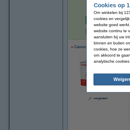
Cookies op 1
Om winkelen bij 123
Per pagina
cookies en vergelij
€ 0,006
website goed werkt.
website continu te 
€
aansluiten bij uw i
binnen en buiten on
Canon EP-52 / HP 27X (C4127X) 
cookies, hoe ze we
om akkoord te gaan.
analytische cookies
Weiger
vergroten