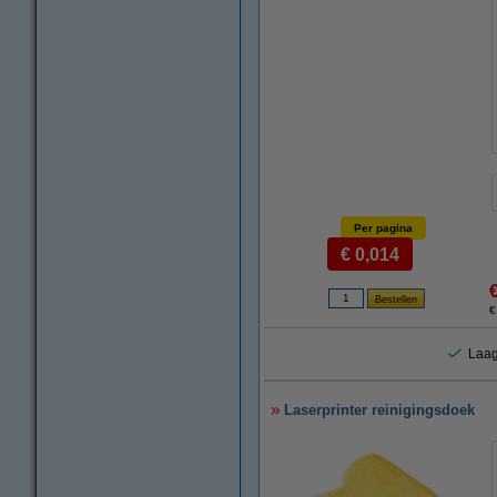
Per pagina
€ 0,014
€
Laag
Laserprinter reinigingsdoek