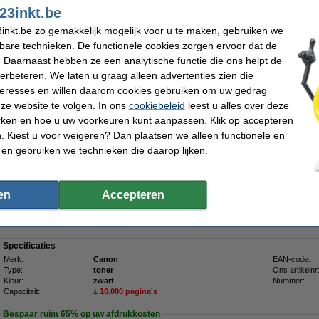
23inkt.be
Wij adviseren u deze toner (het 123inkt huismerk) te nemen i.p.v. de Brother-ui
inkt.be zo gemakkelijk mogelijk voor u te maken, gebruiken we
Morgen in huis
kbare technieken. De functionele cookies zorgen ervoor dat de
 Daarnaast hebben ze een analytische functie die ons helpt de
€ 62,50
verbeteren. We laten u graag alleen advertenties zien die
 51,65 excl. 21% btw
nteresses en willen daarom cookies gebruiken om uw gedrag
ze website te volgen. In ons
cookiebeleid
leest u alles over deze
toner zwart (origineel)
rken en hoe u uw voorkeuren kunt aanpassen. Klik op accepteren
 Kiest u voor weigeren? Dan plaatsen we alleen functionele en
Omschrijving
De Canon EP-52 toner zwart print nauwkeurige zwart-wit pagina's. Door de goede
 en gebruiken we technieken die daarop lijken.
teksten en afbeeldingen gedetailleerd afgedrukt. Dit is een complete cartridge bes
schoonmaakeenheden.
De Canon EP-52 is ook bekend onder het HP-nummer C4127X en 27X.
en
Accepteren
Let op: Canon en HP gebruiken exact dezelfde toners. Ze geven echter beide e
toner.
Specificaties
Merk:
Canon
EAN-code:
Type:
toner
Ons artikelnr
Kleur:
zwart
Nummer:
Capaciteit:
± 10.000 pagina's
Bespaar ruim
65%
op uw afdrukkosten