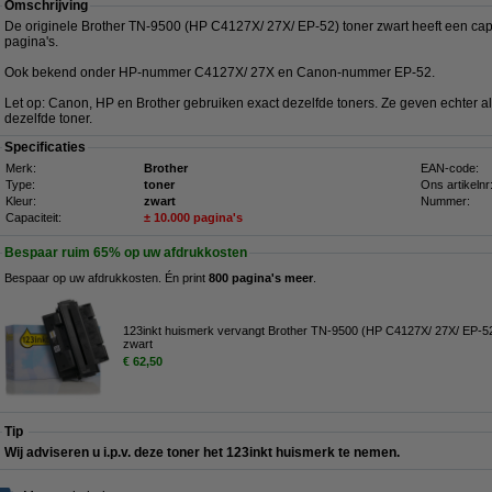
Omschrijving
De originele Brother TN-9500 (HP C4127X/ 27X/ EP-52) toner zwart heeft een cap
pagina's.
Ook bekend onder HP-nummer C4127X/ 27X en Canon-nummer EP-52.
Let op: Canon, HP en Brother gebruiken exact dezelfde toners. Ze geven echter
dezelfde toner.
Specificaties
Merk:
Brother
EAN-code:
Type:
toner
Ons artikelnr
Kleur:
zwart
Nummer:
Capaciteit:
± 10.000 pagina's
Bespaar ruim
65%
op uw afdrukkosten
Bespaar op uw afdrukkosten. Én print
800 pagina's meer
.
123inkt huismerk vervangt Brother TN-9500 (HP C4127X/ 27X/ EP-52
zwart
€ 62,50
Tip
Wij adviseren u i.p.v. deze toner het 123inkt huismerk te nemen.