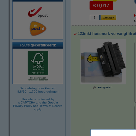
€ 0,017
€
123inkt huismerk vervangt Bro
FSC® gecertificeerd:
vergroten
Beoordeling door klanten:
8.8
/
10
-
1.799
beoordelingen
This site is protected by
reCAPTCHA and the Google
Privacy Policy
and
Terms of Service
apply.