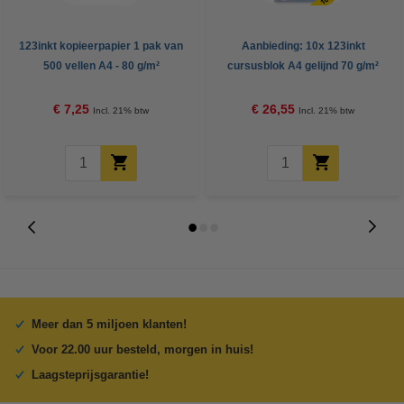
123inkt kopieerpapier 1 pak van
Aanbieding: 10x 123inkt
500 vellen A4 - 80 g/m²
cursusblok A4 gelijnd 70 g/m²
100 vellen
€ 7,25
€ 26,55
Incl. 21% btw
Incl. 21% btw
Meer dan 5 miljoen klanten!
Voor 22.00 uur besteld, morgen in huis!
Laagsteprijsgarantie!