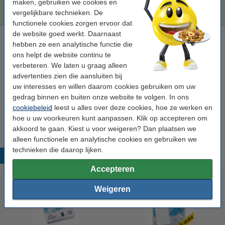
€ 517,50
maken, gebruiken we cookies en
Bestellen
vergelijkbare technieken. De
functionele cookies zorgen ervoor dat
de website goed werkt. Daarnaast
Laserprinter reinigingsdoek
hebben ze een analytische functie die
tonerdoek
43 x 32 cm (LxB)
geel
999058
ons helpt de website continu te
verbeteren. We laten u graag alleen
Bekijk de specificaties en omschrijving
advertenties zien die aansluiten bij
Direct leverbaar
uw interesses en willen daarom cookies gebruiken om uw
Morgen in huis
gedrag binnen en buiten onze website te volgen. In ons
cookiebeleid
leest u alles over deze cookies, hoe ze werken en
€ 0,95
Bestellen
hoe u uw voorkeuren kunt aanpassen. Klik op accepteren om
akkoord te gaan. Kiest u voor weigeren? Dan plaatsen we
alleen functionele en analytische cookies en gebruiken we
technieken die daarop lijken.
Populaire producten
Accepteren
Weigeren