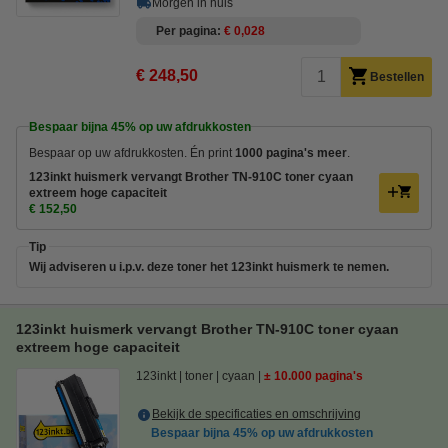
Morgen in huis
Per pagina
€ 0,028
€ 248,50
Bestellen
Bespaar bijna
45%
op uw afdrukkosten
Bespaar op uw afdrukkosten. Én print
1000 pagina's meer
.
123inkt huismerk vervangt Brother TN-910C toner cyaan
extreem hoge capaciteit
€ 152,50
Tip
Wij adviseren u i.p.v. deze toner het 123inkt huismerk te nemen.
123inkt huismerk vervangt Brother TN-910C toner cyaan
extreem hoge capaciteit
123inkt
toner
cyaan
± 10.000 pagina's
Bekijk de specificaties en omschrijving
Bespaar bijna
45%
op uw afdrukkosten