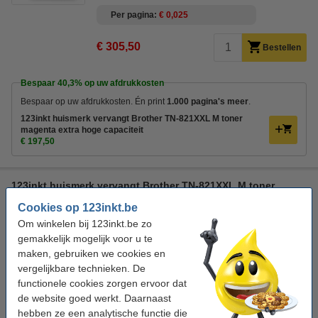
Per pagina
€ 0,025
€ 305,50
Bestellen
Bespaar
40,3%
op uw afdrukkosten
Bespaar op uw afdrukkosten. Én print
1.000 pagina's meer
.
123inkt huismerk vervangt Brother TN-821XXL M toner
magenta extra hoge capaciteit
€ 197,50
123inkt huismerk vervangt Brother TN-821XXL M toner
magenta extra hoge capaciteit
Cookies op 123inkt.be
± 13.000 pagina's
Om winkelen bij 123inkt.be zo
gemakkelijk mogelijk voor u te
Bekijk de specificaties en omschrijving
maken, gebruiken we cookies en
Bespaar
40,3%
op uw afdrukkosten
vergelijkbare technieken. De
Direct leverbaar
functionele cookies zorgen ervoor dat
Morgen verstuurd
de website goed werkt. Daarnaast
Per pagina
€ 0,015
hebben ze een analytische functie die