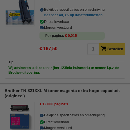
Bekijk de specificaties en omschrijving
Bespaar
40,3%
op uw afdrukkosten
Direct leverbaar
Morgen verstuurd
Per pagina
€ 0,015
€ 197,50
Bestellen
Tip
Wij adviseren u deze toner (het 123inkt huismerk) te nemen i.p.v. de
Brother-uitvoering.
Brother TN-821XXL M toner magenta extra hoge capaciteit
(origineel)
± 12.000 pagina's
Bekijk de specificaties en omschrijving
Direct leverbaar
Morgen verstuurd