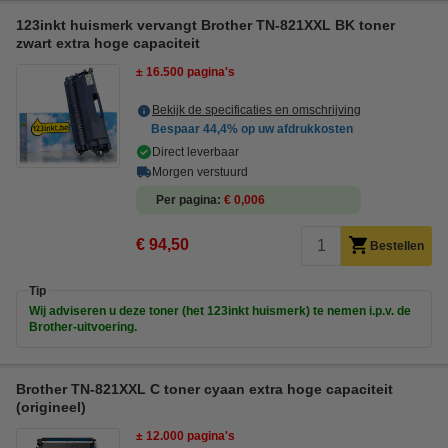
123inkt huismerk vervangt Brother TN-821XXL BK toner
zwart extra hoge capaciteit
± 16.500 pagina's
Bekijk de specificaties en omschrijving
Bespaar
44,4%
op uw afdrukkosten
Direct leverbaar
Morgen verstuurd
Per pagina
€ 0,006
€ 94,50
Bestellen
Tip
Wij adviseren u deze toner (het 123inkt huismerk) te nemen i.p.v. de
Brother-uitvoering.
Brother TN-821XXL C toner cyaan extra hoge capaciteit
(origineel)
± 12.000 pagina's