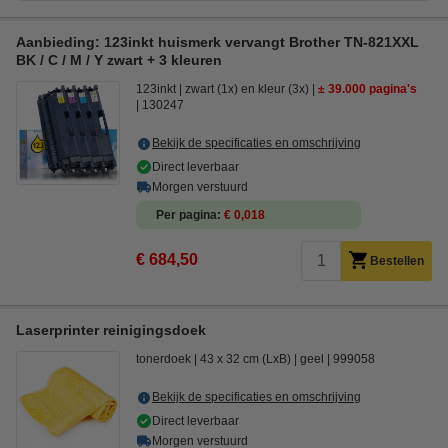
Aanbieding: 123inkt huismerk vervangt Brother TN-821XXL
BK / C / M / Y zwart + 3 kleuren
123inkt
zwart (1x) en kleur (3x)
± 39.000 pagina's
130247
Bekijk de specificaties en omschrijving
Direct leverbaar
Morgen verstuurd
Per pagina
€ 0,018
€ 684,50
Bestellen
Laserprinter reinigingsdoek
tonerdoek
43 x 32 cm (LxB)
geel
999058
Bekijk de specificaties en omschrijving
Direct leverbaar
Morgen verstuurd