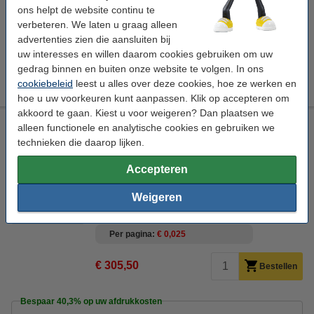
ons helpt de website continu te
€ 197,50
verbeteren. We laten u graag alleen
Bestellen
advertenties zien die aansluiten bij
uw interesses en willen daarom cookies gebruiken om uw
Tip
gedrag binnen en buiten onze website te volgen. In ons
Wij adviseren u deze toner (het 123inkt huismerk) te nemen i.p.v. de
Brother-uitvoering.
cookiebeleid
leest u alles over deze cookies, hoe ze werken en
hoe u uw voorkeuren kunt aanpassen. Klik op accepteren om
akkoord te gaan. Kiest u voor weigeren? Dan plaatsen we
Brother TN-821XXL Y toner geel extra hoge capaciteit
alleen functionele en analytische cookies en gebruiken we
(origineel)
technieken die daarop lijken.
± 12.000 pagina's
Accepteren
Bekijk de specificaties en omschrijving
Weigeren
Direct leverbaar
Morgen verstuurd
Per pagina
€ 0,025
€ 305,50
Bestellen
Bespaar
40,3%
op uw afdrukkosten