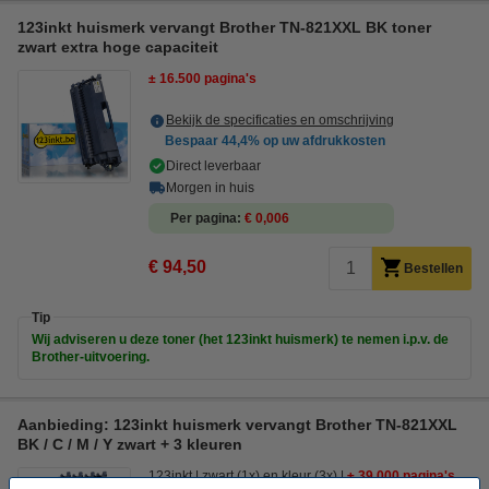
123inkt huismerk vervangt Brother TN-821XXL BK toner
zwart extra hoge capaciteit
± 16.500 pagina's
Bekijk de specificaties en omschrijving
Bespaar
44,4%
op uw afdrukkosten
Direct leverbaar
Morgen in huis
Per pagina
€ 0,006
€ 94,50
Bestellen
Tip
Wij adviseren u deze toner (het 123inkt huismerk) te nemen i.p.v. de
Brother-uitvoering.
Aanbieding: 123inkt huismerk vervangt Brother TN-821XXL
BK / C / M / Y zwart + 3 kleuren
123inkt
zwart (1x) en kleur (3x)
± 39.000 pagina's