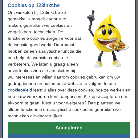
130247
Cookies op 123inkt.be
Om winkelen bij 123inkt.be zo
Bekijk de specificaties en omschrijving
gemakkelijk mogelijk voor u te
Direct leverbaar
maken, gebruiken we cookies en
Morgen in huis
vergelijkbare technieken. De
Per pagina
€ 0,018
functionele cookies zorgen ervoor dat
de website goed werkt. Daarnaast
€ 684,50
Bestellen
hebben ze een analytische functie die
ons helpt de website continu te
verbeteren. We laten u graag alleen
Laserprinter reinigingsdoek
advertenties zien die aansluiten bij
uw interesses en willen daarom cookies gebruiken om uw
tonerdoek
43 x 32 cm (LxB)
geel
999058
gedrag binnen en buiten onze website te volgen. In ons
cookiebeleid
leest u alles over deze cookies, hoe ze werken en
Bekijk de specificaties en omschrijving
hoe u uw voorkeuren kunt aanpassen. Klik op accepteren om
Direct leverbaar
akkoord te gaan. Kiest u voor weigeren? Dan plaatsen we
Morgen in huis
alleen functionele en analytische cookies en gebruiken we
technieken die daarop lijken.
€ 0,95
Bestellen
Accepteren