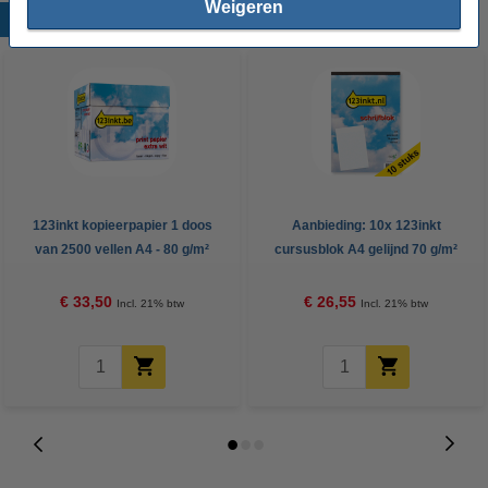
Weigeren
Populaire producten
123inkt kopieerpapier 1 doos
Aanbieding: 10x 123inkt
van 2500 vellen A4 - 80 g/m²
cursusblok A4 gelijnd 70 g/m²
100 vellen
€ 33,50
€ 26,55
Incl. 21% btw
Incl. 21% btw