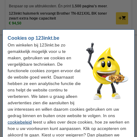
Bespaar op uw afdrukkosten. Én print
1.500 pagina's meer
.
123inkt huismerk vervangt Brother TN-821XXL BK toner
zwart extra hoge capaciteit
€ 94,50
Cookies op 123inkt.be
123inkt huismerk vervangt Brother TN-821XXL BK toner
Om winkelen bij 123inkt.be zo
zwart extra hoge capaciteit
gemakkelijk mogelijk voor u te
± 16.500 pagina's
maken, gebruiken we cookies en
vergelijkbare technieken. De
Bekijk de specificaties en omschrijving
functionele cookies zorgen ervoor dat
Bespaar
44,4%
op uw afdrukkosten
de website goed werkt. Daarnaast
Direct leverbaar
hebben ze een analytische functie die
Morgen verstuurd
ons helpt de website continu te
Per pagina
€ 0,006
verbeteren. We laten u graag alleen
advertenties zien die aansluiten bij
€ 94,50
uw interesses en willen daarom cookies gebruiken om uw
Bestellen
gedrag binnen en buiten onze website te volgen. In ons
cookiebeleid
leest u alles over deze cookies, hoe ze werken en
Tip
hoe u uw voorkeuren kunt aanpassen. Klik op accepteren om
Wij adviseren u deze toner (het 123inkt huismerk) te nemen i.p.v. de
Brother-uitvoering.
akkoord te gaan. Kiest u voor weigeren? Dan plaatsen we