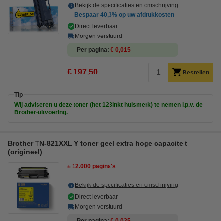
Bekijk de specificaties en omschrijving
Bespaar
40,3%
op uw afdrukkosten
Direct leverbaar
Morgen verstuurd
Per pagina
€ 0,015
€ 197,50
Bestellen
Tip
Wij adviseren u deze toner (het 123inkt huismerk) te nemen i.p.v. de
Brother-uitvoering.
Brother TN-821XXL Y toner geel extra hoge capaciteit
(origineel)
± 12.000 pagina's
Bekijk de specificaties en omschrijving
Direct leverbaar
Morgen verstuurd
Per pagina
€ 0,025