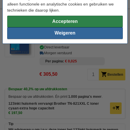
alleen functionele en analytische cookies en gebruiken we
technieken die daarop lijken.
Brother TN-821XXL C toner cyaan extra hoge capaciteit
(origineel)
Accepteren
± 12.000 pagina's
Weigeren
Bekijk de specificaties en omschrijving
Direct leverbaar
Morgen verstuurd
Per pagina
€ 0,025
€ 305,50
Bestellen
Bespaar
40,3%
op uw afdrukkosten
Bespaar op uw afdrukkosten. Én print
1.000 pagina's meer
.
123inkt huismerk vervangt Brother TN-821XXL C toner
cyaan extra hoge capaciteit
€ 197,50
Tip
Wij adviseren u om i.p.v. deze toner het 123inkt huismerk te nemen.