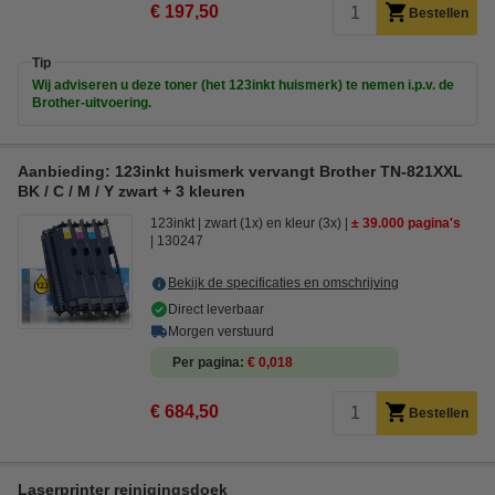
€ 197,50
Bestellen
Tip
Wij adviseren u deze toner (het 123inkt huismerk) te nemen i.p.v. de
Brother-uitvoering.
Aanbieding: 123inkt huismerk vervangt Brother TN-821XXL
BK / C / M / Y zwart + 3 kleuren
123inkt
zwart (1x) en kleur (3x)
± 39.000 pagina's
130247
Bekijk de specificaties en omschrijving
Direct leverbaar
Morgen verstuurd
Per pagina
€ 0,018
€ 684,50
Bestellen
Laserprinter reinigingsdoek