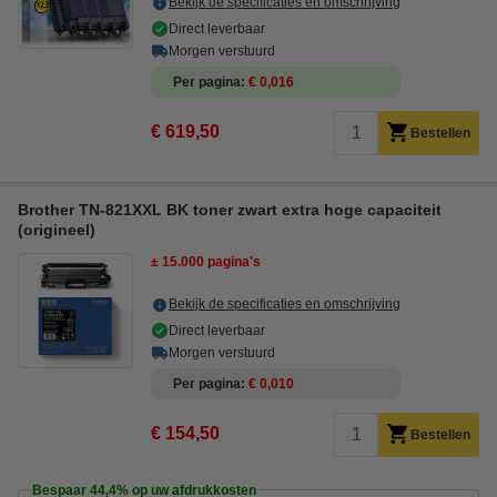
Bekijk de specificaties en omschrijving
Direct leverbaar
Morgen verstuurd
Per pagina
€ 0,016
€ 619,50
Bestellen
Brother TN-821XXL BK toner zwart extra hoge capaciteit
(origineel)
± 15.000 pagina's
Bekijk de specificaties en omschrijving
Direct leverbaar
Morgen verstuurd
Per pagina
€ 0,010
€ 154,50
Bestellen
Bespaar
44,4%
op uw afdrukkosten