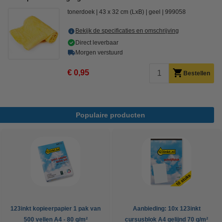
tonerdoek
43 x 32 cm (LxB)
geel
999058
Bekijk de specificaties en omschrijving
Direct leverbaar
Morgen verstuurd
€ 0,95
Bestellen
Populaire producten
123inkt kopieerpapier 1 pak van
Aanbieding: 10x 123inkt
500 vellen A4 - 80 g/m²
cursusblok A4 gelijnd 70 g/m²