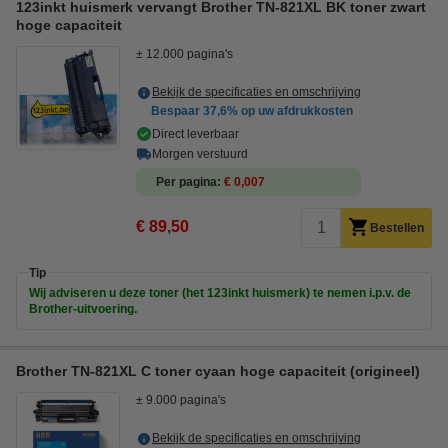
123inkt huismerk vervangt Brother TN-821XL BK toner zwart
hoge capaciteit
± 12.000 pagina's
Bekijk de specificaties en omschrijving
Bespaar
37,6%
op uw afdrukkosten
Direct leverbaar
Morgen verstuurd
Per pagina
€ 0,007
€ 89,50
Bestellen
Tip
Wij adviseren u deze toner (het 123inkt huismerk) te nemen i.p.v. de
Brother-uitvoering.
Brother TN-821XL C toner cyaan hoge capaciteit (origineel)
± 9.000 pagina's
Bekijk de specificaties en omschrijving