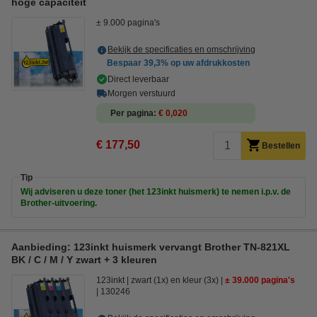
hoge capaciteit
± 9.000 pagina's
Bekijk de specificaties en omschrijving
Bespaar
39,3%
op uw afdrukkosten
Direct leverbaar
Morgen verstuurd
Per pagina
€ 0,020
€ 177,50
Bestellen
Tip
Wij adviseren u deze toner (het 123inkt huismerk) te nemen i.p.v. de
Brother-uitvoering.
Aanbieding: 123inkt huismerk vervangt Brother TN-821XL
BK / C / M / Y zwart + 3 kleuren
123inkt
zwart (1x) en kleur (3x)
± 39.000 pagina's
130246