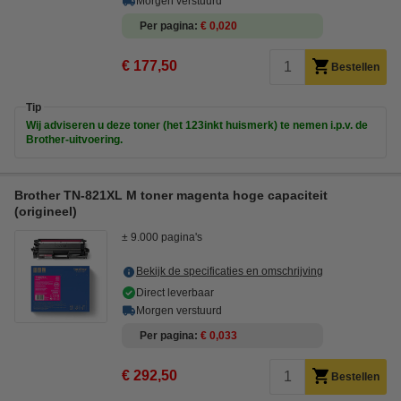
Morgen verstuurd
Per pagina
€ 0,020
€ 177,50
Bestellen
Tip
Wij adviseren u deze toner (het 123inkt huismerk) te nemen i.p.v. de
Brother-uitvoering.
Brother TN-821XL M toner magenta hoge capaciteit
(origineel)
± 9.000 pagina's
Bekijk de specificaties en omschrijving
Direct leverbaar
Morgen verstuurd
Per pagina
€ 0,033
€ 292,50
Bestellen