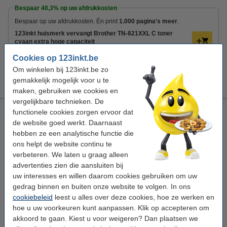
Bespaar
40,3%
op uw afdrukkosten
Bespaar op uw afdrukkosten. Én print
1.000 pagina's meer
.
123inkt huismerk vervangt Brother TN-821XXL C toner
cyaan extra hoge capaciteit
€ 197,50
Cookies op 123inkt.be
Om winkelen bij 123inkt.be zo
Tip
Wij adviseren u om i.p.v. deze toner het 123inkt huismerk te nemen.
gemakkelijk mogelijk voor u te
maken, gebruiken we cookies en
vergelijkbare technieken. De
123inkt huismerk vervangt Brother TN-821XXL C toner cyaan
functionele cookies zorgen ervoor dat
extra hoge capaciteit
de website goed werkt. Daarnaast
hebben ze een analytische functie die
± 13.000 pagina's
ons helpt de website continu te
Bekijk de specificaties en omschrijving
verbeteren. We laten u graag alleen
Bespaar
40,3%
op uw afdrukkosten
advertenties zien die aansluiten bij
Direct leverbaar
uw interesses en willen daarom cookies gebruiken om uw
Maandag in huis
gedrag binnen en buiten onze website te volgen. In ons
cookiebeleid
leest u alles over deze cookies, hoe ze werken en
Per pagina
€ 0,015
hoe u uw voorkeuren kunt aanpassen. Klik op accepteren om
akkoord te gaan. Kiest u voor weigeren? Dan plaatsen we
€ 197,50
Bestellen