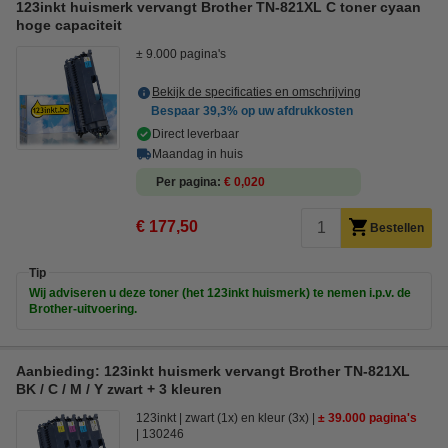
123inkt huismerk vervangt Brother TN-821XL C toner cyaan
hoge capaciteit
± 9.000 pagina's
Bekijk de specificaties en omschrijving
Bespaar
39,3%
op uw afdrukkosten
Direct leverbaar
Maandag in huis
Per pagina
€ 0,020
€ 177,50
Bestellen
Tip
Wij adviseren u deze toner (het 123inkt huismerk) te nemen i.p.v. de
Brother-uitvoering.
Aanbieding: 123inkt huismerk vervangt Brother TN-821XL
BK / C / M / Y zwart + 3 kleuren
123inkt
zwart (1x) en kleur (3x)
± 39.000 pagina's
130246