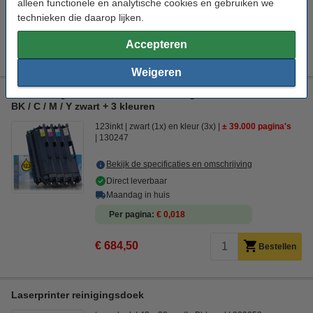
alleen functionele en analytische cookies en gebruiken we
technieken die daarop lijken.
Tip
Wij adviseren u deze toner (het 123inkt huismerk) te nemen i.p.v. de
Accepteren
Brother-uitvoering.
Weigeren
Aanbieding: 123inkt huismerk vervangt Brother TN-821XXL
BK / C / M / Y zwart + 3 kleuren
123inkt
zwart (1x) en kleur (3x)
± 39.000 pagina's
130247
Bekijk de specificaties en omschrijving
Direct leverbaar
Maandag in huis
Per pagina
€ 0,018
€ 684,50
Bestellen
Laserprinter reinigingsdoek