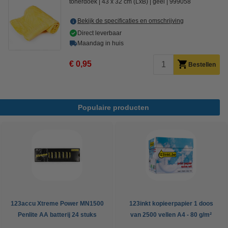
tonerdoek
43 x 32 cm (LxB)
geel
999058
Bekijk de specificaties en omschrijving
Direct leverbaar
Maandag in huis
€ 0,95
Bestellen
Populaire producten
123accu Xtreme Power MN1500
123inkt kopieerpapier 1 doos
Penlite AA batterij 24 stuks
van 2500 vellen A4 - 80 g/m²