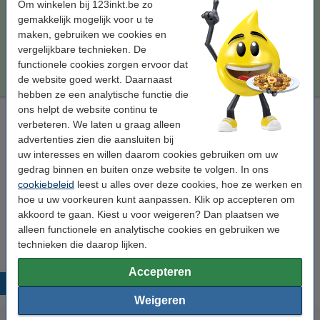
Om winkelen bij 123inkt.be zo
€ 42,50
Bestellen
gemakkelijk mogelijk voor u te
maken, gebruiken we cookies en
Tip
vergelijkbare technieken. De
Wij adviseren u deze toner (het 123inkt huismerk) te nemen i.p.v. de
functionele cookies zorgen ervoor dat
Brother-uitvoering.
de website goed werkt. Daarnaast
hebben ze een analytische functie die
ons helpt de website continu te
Laserprinter reinigingsdoek
verbeteren. We laten u graag alleen
tonerdoek
43 x 32 cm (LxB)
geel
999058
advertenties zien die aansluiten bij
uw interesses en willen daarom cookies gebruiken om uw
Bekijk de specificaties en omschrijving
gedrag binnen en buiten onze website te volgen. In ons
Direct leverbaar
cookiebeleid
leest u alles over deze cookies, hoe ze werken en
Morgen in huis
hoe u uw voorkeuren kunt aanpassen. Klik op accepteren om
akkoord te gaan. Kiest u voor weigeren? Dan plaatsen we
€ 0,95
Bestellen
alleen functionele en analytische cookies en gebruiken we
technieken die daarop lijken.
Accepteren
Populaire producten
Weigeren