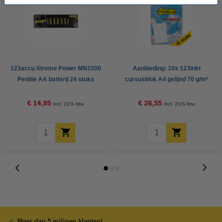
123accu Xtreme Power MN1500
Aanbieding: 10x 123inkt
Penlite AA batterij 24 stuks
cursusblok A4 gelijnd 70 g/m²
100 vellen
€ 14,95
€ 26,55
Incl. 21% btw
Incl. 21% btw
Meer dan 5 miljoen klanten!