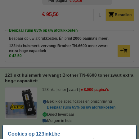
Per pagina
€ 0,016
€ 95,50
Bestellen
Bespaar ruim
65%
op uw afdrukkosten
Bespaar op uw afdrukkosten. Én print
2000 pagina's meer
.
123inkt huismerk vervangt Brother TN-6600 toner zwart
extra hoge capaciteit
€ 42,50
123inkt huismerk vervangt Brother TN-6600 toner zwart extra
hoge capaciteit
123inkt
toner
zwart
± 8.000 pagina's
Bekijk de specificaties en omschrijving
Bespaar ruim
65%
op uw afdrukkosten
Direct leverbaar
Morgen in huis
Per pagina
€ 0,005
Cookies op 123inkt.be