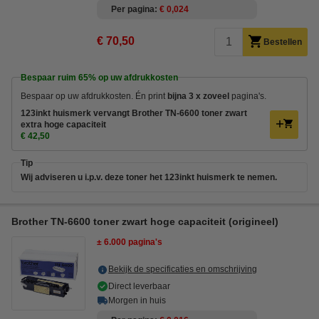
Per pagina
€ 0,024
€ 70,50
Bestellen
Bespaar ruim
65%
op uw afdrukkosten
Bespaar op uw afdrukkosten. Én
print
bijna 3 x zoveel
pagina's.
123inkt huismerk vervangt Brother TN-6600 toner zwart
extra hoge capaciteit
€ 42,50
Tip
Wij adviseren u i.p.v. deze toner het 123inkt huismerk te nemen.
Brother TN-6600 toner zwart hoge capaciteit (origineel)
± 6.000 pagina's
Bekijk de specificaties en omschrijving
Direct leverbaar
Morgen in huis