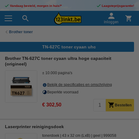
Vandaag besteld, morgen in huis!*
Laagsteprijsgarantie!
Inloggen
Brother toner
TN-627C toner cyaan uhc
Brother TN-627C toner cyaan ultra hoge capaciteit
(origineel)
± 10.000 pagina's
Bekijk de specificaties en omschrijving
Beperkte voorraad
€ 302,50
Bestellen
Laserprinter reinigingsdoek
tonerdoek
43 x 32 cm (LxB)
geel
999058