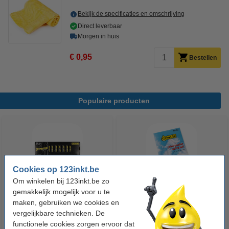
Bekijk de specificaties en omschrijving
Direct leverbaar
Morgen in huis
€ 0,95
Bestellen
Populaire producten
Cookies op 123inkt.be
Om winkelen bij 123inkt.be zo
gemakkelijk mogelijk voor u te
123accu Xtreme Power MN1500
123inkt kopieerpapier 1 pak van
maken, gebruiken we cookies en
Penlite AA batterij 24 stuks
500 vellen A4 - 80 g/m²
vergelijkbare technieken. De
functionele cookies zorgen ervoor dat