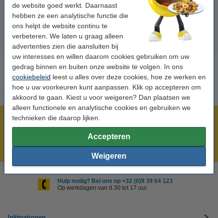
€ 14,95
€ 7,25
de website goed werkt. Daarnaast
Incl. 21% btw
Incl. 21% btw
hebben ze een analytische functie die
ons helpt de website continu te
verbeteren. We laten u graag alleen
advertenties zien die aansluiten bij
uw interesses en willen daarom cookies gebruiken om uw
gedrag binnen en buiten onze website te volgen. In ons
cookiebeleid
leest u alles over deze cookies, hoe ze werken en
hoe u uw voorkeuren kunt aanpassen. Klik op accepteren om
akkoord te gaan. Kiest u voor weigeren? Dan plaatsen we
alleen functionele en analytische cookies en gebruiken we
technieken die daarop lijken.
Meer dan 5 miljoen klanten!
Voor 22.00 uur besteld, morgen in huis!
Accepteren
Laagsteprijsgarantie!
Weigeren
Hulp nodig? Bel ons op +32 (0)9 39 64 123
Op werkdagen van 8.30 tot 17 uur
Inktpatronen