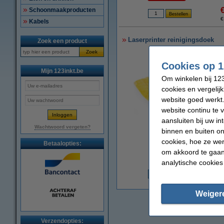
Schoonmaakproducten
€
Kabels
Laserprinter reinigingsdoek
Zoek een product
Zoek
Cookies op 1
Mijn 123inkt.be
Om winkelen bij 123
cookies en vergelij
website goed werkt.
website continu te 
aansluiten bij uw i
Wachtwoord vergeten?
vergroten
binnen en buiten on
cookies, hoe ze we
Betaalopties:
om akkoord te gaan.
analytische cookies
€
Weiger
Verzendopties: