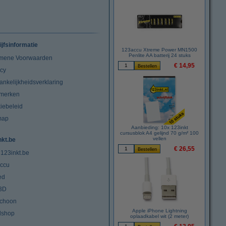
ijfsinformatie
123accu Xtreme Power MN1500
Penlite AA batterij 24 stuks
mene Voorwaarden
€ 14,95
acy
ankelijkheidsverklaring
merken
iebeleid
map
Aanbieding: 10x 123inkt
cursusblok A4 gelijnd 70 g/m² 100
vellen
nkt.be
€ 26,55
 123inkt.be
ccu
ed
3D
choon
Apple iPhone Lightning
lshop
oplaadkabel wit (2 meter)