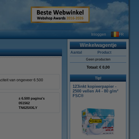
FR
Inloggen
Winkelwagentje
Aantal
Product
Geen producten
Totaal:
€ 0,00
Tip!
aciteit van ongeveer 6.500
123inkt kopieerpapier -
2500 vellen A4 - 80 g/m²
FSC®
± 6.500 pagina's
:
051562
TN625XXLY