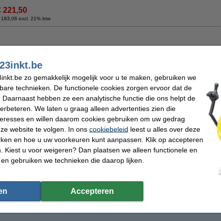
€ 221,50
 183,06 excl. 21% btw
Omschrijving
Deze tonerdoek trekt tonerpoeder als een magneet aan en houdt het in de vezels va
23inkt.be
gewone stofdoek, die het poeder alleen verspreidt of zelfs doet opwaaien, laat de
Zelfs de kleinste tonerdeeltjes blijven plakken. Voorkom dat het lastig te verwij
inkt.be zo gemakkelijk mogelijk voor u te maken, gebruiken we
terechtkomt. De tonerlap kan ook worden gebruikt voor het schoonmaken van de b
kbare technieken. De functionele cookies zorgen ervoor dat de
Voor het beste resultaat dient u de doek voor gebruik in beide richtingen op te rek
 Daarnaast hebben ze een analytische functie die ons helpt de
Let op: laat de doek niet in aanraking komen met de drum
verbeteren. We laten u graag alleen advertenties zien die
Specificaties
nteresses en willen daarom cookies gebruiken om uw gedrag
Type:
tonerdoek
Kleur:
ze website te volgen. In ons
cookiebeleid
leest u alles over deze
Afmetingen:
43 x 32 cm (LxB)
Ons artikelnr
rken en hoe u uw voorkeuren kunt aanpassen. Klik op accepteren
 Kiest u voor weigeren? Dan plaatsen we alleen functionele en
Morgen in huis
 en gebruiken we technieken die daarop lijken.
€ 0,95
 0,79 excl. 21% btw
en
Accepteren