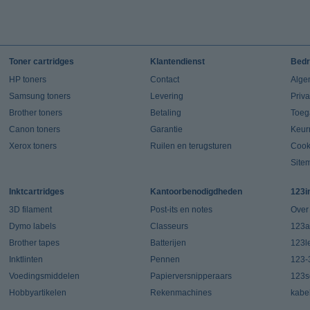
Toner cartridges
Klantendienst
Bedr
HP toners
Contact
Alge
Samsung toners
Levering
Priv
Brother toners
Betaling
Toeg
Canon toners
Garantie
Keur
Xerox toners
Ruilen en terugsturen
Cook
Site
Inktcartridges
Kantoorbenodigdheden
123i
3D filament
Post-its en notes
Over
Dymo labels
Classeurs
123a
Brother tapes
Batterijen
123l
Inktlinten
Pennen
123-
Voedingsmiddelen
Papierversnipperaars
123s
Hobbyartikelen
Rekenmachines
kabe