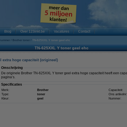
Blog
Over 123inkt.be
Vacatures
Contact
 nummer
Brother toner
TN-625XXL Y toner geel ehc
TN-625XXL Y toner geel ehc
extra hoge capaciteit (origineel)
Omschrijving
De originele Brother TN-625XXL Y toner geel extra hoge capaciteit heeft een cap
pagina’s.
Specificaties
Merk:
Brother
Capaciteit:
Type:
toner
Ons artikelnr
Kleur:
geel
Nummer: