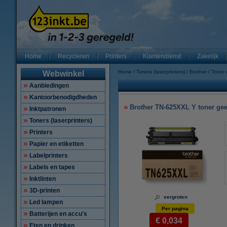
Home
Recycleren
Printers
Klantendienst
Zakelijk
Home
Toners (laserprinters)
Brother
Toner
Webwinkel
Aanbiedingen
Kantoorbenodigdheden
Brother TN-625XXL Y toner geel 
Inktpatronen
Toners (laserprinters)
Printers
Papier en etiketten
Labelprinters
Labels en tapes
Inktlinten
3D-printen
vergroten
Led lampen
Per pagina
Batterijen en accu's
€ 0,034
Eten en drinken