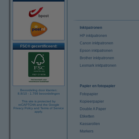
Inktpatronen
HP inktpatronen
Canon inktpatronen
FSC® gecertificeerd:
Epson inktpatronen
Brother inktpatronen
Lexmark inktpatronen
Papier en fotopapier
Beoordeling door klanten:
8.8
/
10
-
1.799
beoordelingen
Fotopapier
Kopieerpapier
This site is protected by
reCAPTCHA and the Google
Privacy Policy
and
Terms of Service
Double A Paper
apply.
Etiketten
Kassarollen
Markers