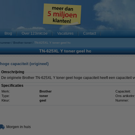
Blog
Over 123inkt.be
Vacatures
Contact
 nummer
Brother toner
TN-625XL Y toner geel hc
TN-625XL Y toner geel hc
oge capaciteit (origineel)
Omschrijving
De originele Brother TN-625XL Y toner geel hoge capaciteit heeft een capaciteit 
Specificaties
Merk:
Brother
Capaciteit:
Type:
toner
Ons artikelnr
Kleur:
geel
Nummer:
Morgen in huis