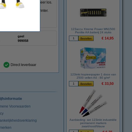
ze doek het poeder niet meer los.
deren poeder op uw handen
innenkant van de laserprinter.
ken.
123accu Xtreme Power MN1500
Penlite AA batterij 24 stuks
geel
€ 14,95
:
999058
Direct leverbaar
123inkt kopieerpapier 1 doos van
2500 vellen A4 - 80 g/m²
€ 33,50
ijfsinformatie
mene Voorwaarden
acy
Aanbieding: set 123inkt industriële
ankelijkheidsverklaring
permanent markers
zwart/rood/blauw
merken