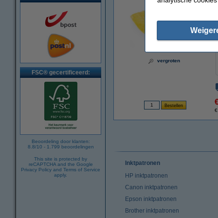
Weiger
vergroten
FSC® gecertificeerd:
€
Beoordeling door klanten:
8.8
/
10
-
1.799
beoordelingen
This site is protected by
Inktpatronen
reCAPTCHA and the Google
Privacy Policy
and
Terms of Service
apply.
HP inktpatronen
Canon inktpatronen
Epson inktpatronen
Brother inktpatronen