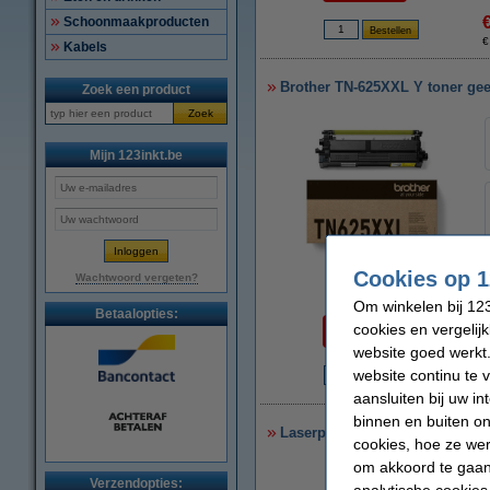
Schoonmaakproducten
€
Kabels
Brother TN-625XXL Y toner geel 
Zoek een product
Zoek
Mijn 123inkt.be
Cookies op 1
Wachtwoord vergeten?
vergroten
Om winkelen bij 123
Per pagina
Betaalopties:
cookies en vergelij
€ 0,034
website goed werkt.
website continu te 
€
aansluiten bij uw i
binnen en buiten on
Laserprinter reinigingsdoek
cookies, hoe ze we
om akkoord te gaan.
Verzendopties:
analytische cookies