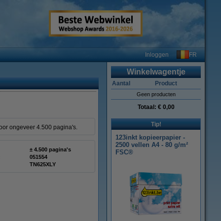
FR
Inloggen
Winkelwagentje
Aantal
Product
Geen producten
Totaal:
€ 0,00
Tip!
voor ongeveer 4.500 pagina's.
123inkt kopieerpapier -
2500 vellen A4 - 80 g/m²
± 4.500 pagina's
FSC®
:
051554
TN625XLY