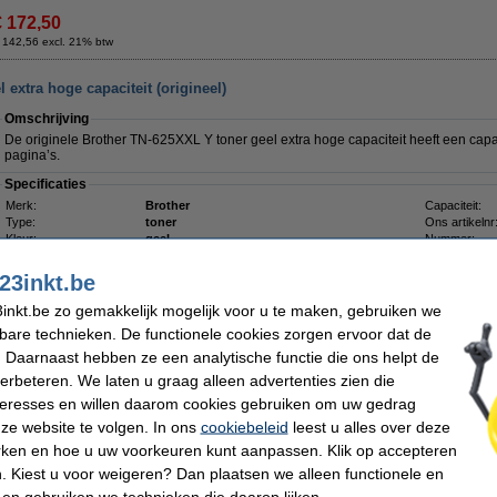
€ 172,50
 142,56 excl. 21% btw
extra hoge capaciteit (origineel)
Omschrijving
De originele Brother TN-625XXL Y toner geel extra hoge capaciteit heeft een cap
pagina’s.
Specificaties
Merk:
Brother
Capaciteit:
Type:
toner
Ons artikelnr
Kleur:
geel
Nummer:
23inkt.be
inkt.be zo gemakkelijk mogelijk voor u te maken, gebruiken we
kbare technieken. De functionele cookies zorgen ervoor dat de
 Daarnaast hebben ze een analytische functie die ons helpt de
€ 221,50
verbeteren. We laten u graag alleen advertenties zien die
 183,06 excl. 21% btw
nteresses en willen daarom cookies gebruiken om uw gedrag
ze website te volgen. In ons
cookiebeleid
leest u alles over deze
rken en hoe u uw voorkeuren kunt aanpassen. Klik op accepteren
Omschrijving
 Kiest u voor weigeren? Dan plaatsen we alleen functionele en
Deze tonerdoek trekt tonerpoeder als een magneet aan en houdt het in de vezels va
 en gebruiken we technieken die daarop lijken.