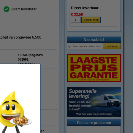
Direct leverbaar
Direct leverbaar
€ 33,50
aciteit van ongeveer 6.500
Nieuwsbrief
± 6.500 pagina's
:
051562
TN625XXLY
Beperkte voorraad
Populaire producten
st. In tegenstelling tot een