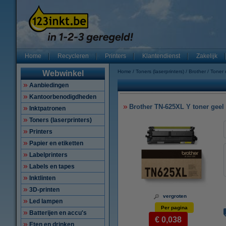
Home
Recycleren
Printers
Klantendienst
Zakelijk
Home
Toners (laserprinters)
Brother
Toner
Webwinkel
Aanbiedingen
Kantoorbenodigdheden
Brother TN-625XL Y toner geel h
Inktpatronen
Toners (laserprinters)
Printers
Papier en etiketten
Labelprinters
Labels en tapes
Inktlinten
3D-printen
vergroten
Led lampen
Per pagina
Batterijen en accu's
€ 0,038
Eten en drinken