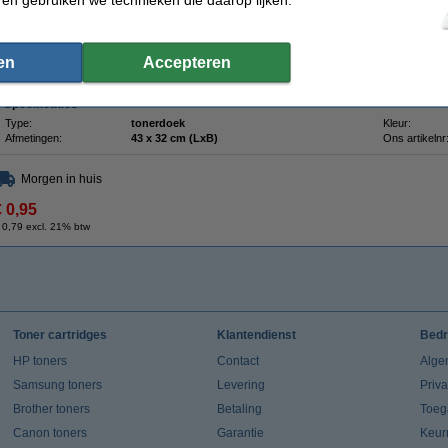
gewone stofdoek, die het poeder alleen verspreidt of zelfs doet opwaaien, laat de
Zelfs de kleinste tonerdeeltjes blijven plakken. Voorkom dat het lastig te verwij
terechtkomt. De tonerlap kan ook worden gebruikt voor het schoonmaken van de b
Voor het beste resultaat dient u de doek voor gebruik in beide richtingen op te rek
en
Accepteren
Let op: laat de doek niet in aanraking komen met de drum
Specificaties
Type:
tonerdoek
Kleur:
Afmetingen:
43 x 32 cm (LxB)
Ons artikelnr
Morgen in huis
€ 0,95
 0,79 excl. 21% btw
Toner cartridges
Klantendienst
Bedr
HP toners
Contact
Alge
Samsung toners
Levering
Priv
Brother toners
Betaling
Toeg
Canon toners
Garantie
Keur