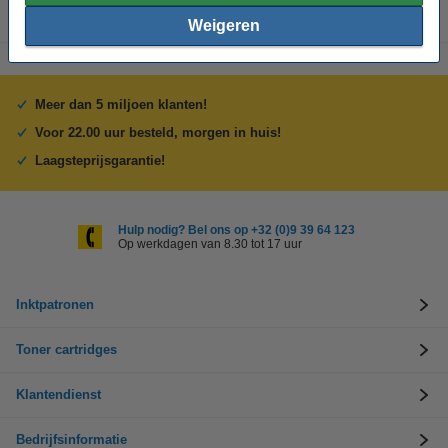
Weigeren
Meer dan 5 miljoen klanten!
Voor 22.00 uur besteld, morgen in huis!
Laagsteprijsgarantie!
Hulp nodig? Bel ons op +32 (0)9 39 64 123
Op werkdagen van 8.30 tot 17 uur
Inktpatronen
Toner cartridges
Klantendienst
Bedrijfsinformatie