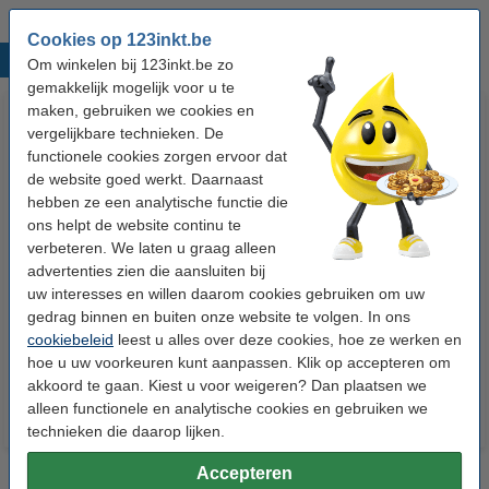
Cookies op 123inkt.be
Populaire producten
Om winkelen bij 123inkt.be zo
gemakkelijk mogelijk voor u te
maken, gebruiken we cookies en
vergelijkbare technieken. De
functionele cookies zorgen ervoor dat
de website goed werkt. Daarnaast
hebben ze een analytische functie die
ons helpt de website continu te
verbeteren. We laten u graag alleen
123accu Xtreme Power MN1500
123inkt kopieerpapier 1 pak van
advertenties zien die aansluiten bij
Penlite AA batterij 24 stuks
500 vellen A4 - 80 g/m²
uw interesses en willen daarom cookies gebruiken om uw
gedrag binnen en buiten onze website te volgen. In ons
cookiebeleid
leest u alles over deze cookies, hoe ze werken en
€ 14,95
€ 7,25
Incl. 21% btw
Incl. 21% btw
hoe u uw voorkeuren kunt aanpassen. Klik op accepteren om
akkoord te gaan. Kiest u voor weigeren? Dan plaatsen we
alleen functionele en analytische cookies en gebruiken we
technieken die daarop lijken.
Accepteren