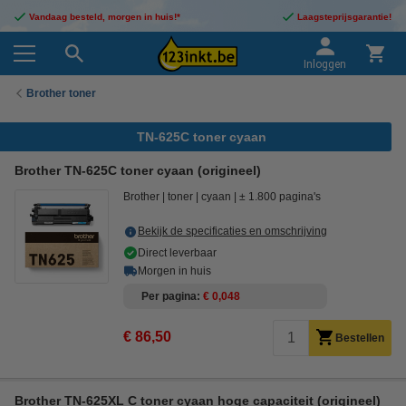
Vandaag besteld, morgen in huis!*
Laagsteprijsgarantie!
Inloggen
Brother toner
TN-625C toner cyaan
Brother TN-625C toner cyaan (origineel)
Brother
toner
cyaan
± 1.800 pagina's
Bekijk de specificaties en omschrijving
Direct leverbaar
Morgen in huis
Per pagina
€ 0,048
€ 86,50
Bestellen
Brother TN-625XL C toner cyaan hoge capaciteit (origineel)