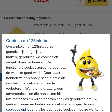
€ 221,50
Bestellen
Laserprinter reinigingsdoek
tonerdoek
43 x 32 cm (LxB)
geel
999058
Bekijk de specificaties en omschrijving
Cookies op 123inkt.be
Direct leverbaar
Morgen in huis
Om winkelen bij 123inkt.be zo
gemakkelijk mogelijk voor u te
€ 0,95
Bestellen
maken, gebruiken we cookies en
vergelijkbare technieken. De
functionele cookies zorgen ervoor dat
de website goed werkt. Daarnaast
Populaire producten
hebben ze een analytische functie die
ons helpt de website continu te
verbeteren. We laten u graag alleen
advertenties zien die aansluiten bij
uw interesses en willen daarom cookies gebruiken om uw
gedrag binnen en buiten onze website te volgen. In ons
cookiebeleid
leest u alles over deze cookies, hoe ze werken en