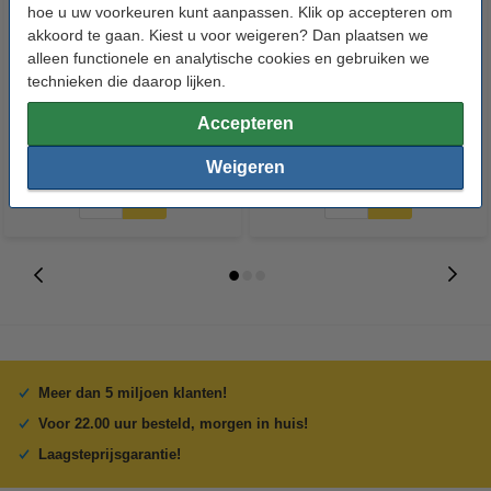
hoe u uw voorkeuren kunt aanpassen. Klik op accepteren om
akkoord te gaan. Kiest u voor weigeren? Dan plaatsen we
123accu Xtreme Power MN1500
123inkt kopieerpapier 1 pak van
alleen functionele en analytische cookies en gebruiken we
Penlite AA batterij 24 stuks
500 vellen A4 - 80 g/m²
technieken die daarop lijken.
Accepteren
€ 14,95
€ 7,25
Incl. 21% btw
Incl. 21% btw
Weigeren
Meer dan 5 miljoen klanten!
Voor 22.00 uur besteld, morgen in huis!
Laagsteprijsgarantie!