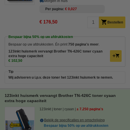
Morgen in huis
Per pagina
€ 0,027
€ 176,50
Bestellen
Bespaar bijna
50%
op uw afdrukkosten
Bespaar op uw afdrukkosten. Én print
750 pagina's meer
.
123inkt huismerk vervangt Brother TN-426C toner cyaan
extra hoge capaciteit
€ 102,50
Tip
Wij adviseren u i.p.v. deze toner het 123inkt huismerk te nemen.
123inkt huismerk vervangt Brother TN-426C toner cyaan
extra hoge capaciteit
123inkt
toner
cyaan
± 7.250 pagina's
Bekijk de specificaties en omschrijving
Bespaar bijna
50%
op uw afdrukkosten