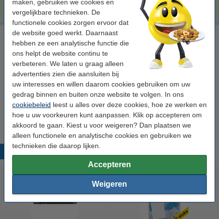
€ 372,50
maken, gebruiken we cookies en
Bestellen
vergelijkbare technieken. De
functionele cookies zorgen ervoor dat
de website goed werkt. Daarnaast
Laserprinter reinigingsdoek
hebben ze een analytische functie die
tonerdoek
43 x 32 cm (LxB)
geel
999058
ons helpt de website continu te
verbeteren. We laten u graag alleen
Bekijk de specificaties en omschrijving
advertenties zien die aansluiten bij
Direct leverbaar
uw interesses en willen daarom cookies gebruiken om uw
Morgen in huis
gedrag binnen en buiten onze website te volgen. In ons
cookiebeleid
leest u alles over deze cookies, hoe ze werken en
€ 0,95
Bestellen
hoe u uw voorkeuren kunt aanpassen. Klik op accepteren om
akkoord te gaan. Kiest u voor weigeren? Dan plaatsen we
alleen functionele en analytische cookies en gebruiken we
technieken die daarop lijken.
Populaire producten
Accepteren
Weigeren