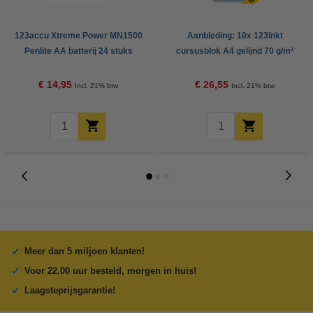
123accu Xtreme Power MN1500
Aanbieding: 10x 123inkt
Penlite AA batterij 24 stuks
cursusblok A4 gelijnd 70 g/m²
100 vellen
€ 14,95
€ 26,55
Incl. 21% btw
Incl. 21% btw
Meer dan 5 miljoen klanten!
Voor 22.00 uur besteld, morgen in huis!
Laagsteprijsgarantie!