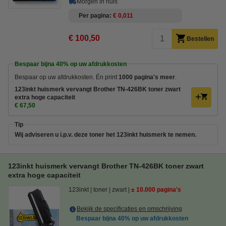
Morgen in huis
Per pagina
€ 0,011
€ 100,50
Bestellen
Bespaar bijna
40%
op uw afdrukkosten
Bespaar op uw afdrukkosten. Én print
1000 pagina's meer
.
123inkt huismerk vervangt Brother TN-426BK toner zwart
extra hoge capaciteit
€ 67,50
Tip
Wij adviseren u i.p.v. deze toner het 123inkt huismerk te nemen.
123inkt huismerk vervangt Brother TN-426BK toner zwart
extra hoge capaciteit
123inkt
toner
zwart
± 10.000 pagina's
Bekijk de specificaties en omschrijving
Bespaar bijna
40%
op uw afdrukkosten