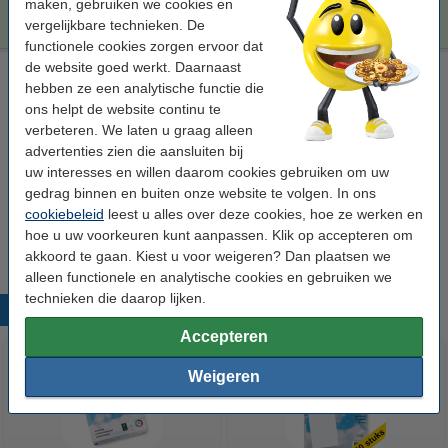
€ 372,50
maken, gebruiken we cookies en
Bestellen
vergelijkbare technieken. De
functionele cookies zorgen ervoor dat
de website goed werkt. Daarnaast
Laserprinter reinigingsdoek
hebben ze een analytische functie die
tonerdoek
43 x 32 cm (LxB)
geel
999058
ons helpt de website continu te
verbeteren. We laten u graag alleen
Bekijk de specificaties en omschrijving
advertenties zien die aansluiten bij
Direct leverbaar
uw interesses en willen daarom cookies gebruiken om uw
Morgen in huis
gedrag binnen en buiten onze website te volgen. In ons
cookiebeleid
leest u alles over deze cookies, hoe ze werken en
€ 0,95
Bestellen
hoe u uw voorkeuren kunt aanpassen. Klik op accepteren om
akkoord te gaan. Kiest u voor weigeren? Dan plaatsen we
alleen functionele en analytische cookies en gebruiken we
technieken die daarop lijken.
Populaire producten
Accepteren
Weigeren