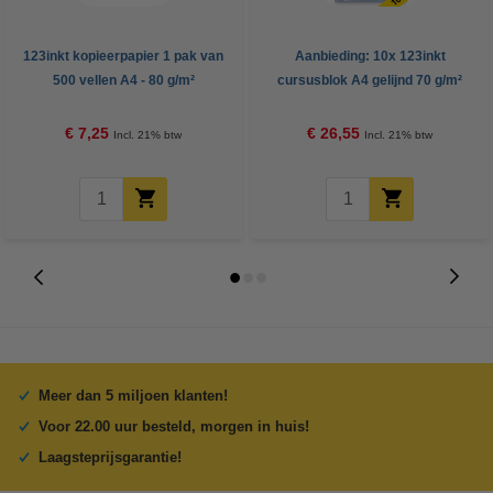
123inkt kopieerpapier 1 pak van
Aanbieding: 10x 123inkt
500 vellen A4 - 80 g/m²
cursusblok A4 gelijnd 70 g/m²
100 vellen
€ 7,25
€ 26,55
Incl. 21% btw
Incl. 21% btw
Meer dan 5 miljoen klanten!
Voor 22.00 uur besteld, morgen in huis!
Laagsteprijsgarantie!