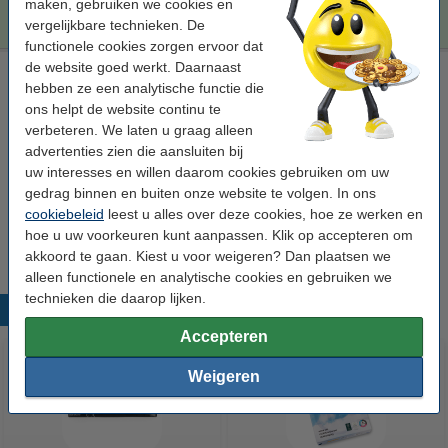
€ 327,50
maken, gebruiken we cookies en
Bestellen
vergelijkbare technieken. De
functionele cookies zorgen ervoor dat
de website goed werkt. Daarnaast
Laserprinter reinigingsdoek
hebben ze een analytische functie die
tonerdoek
43 x 32 cm (LxB)
geel
999058
ons helpt de website continu te
verbeteren. We laten u graag alleen
Bekijk de specificaties en omschrijving
advertenties zien die aansluiten bij
Direct leverbaar
uw interesses en willen daarom cookies gebruiken om uw
Maandag in huis
gedrag binnen en buiten onze website te volgen. In ons
cookiebeleid
leest u alles over deze cookies, hoe ze werken en
€ 0,95
Bestellen
hoe u uw voorkeuren kunt aanpassen. Klik op accepteren om
akkoord te gaan. Kiest u voor weigeren? Dan plaatsen we
alleen functionele en analytische cookies en gebruiken we
technieken die daarop lijken.
Populaire producten
Accepteren
Weigeren