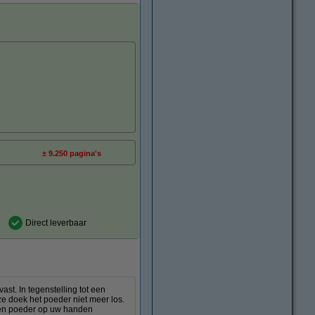
± 9.250 pagina's
Direct leverbaar
st. In tegenstelling tot een
ze doek het poeder niet meer los.
deren poeder op uw handen