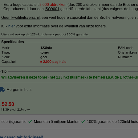
- Extra hoge capaciteit
2.000 afdrukken
(dus 200 afdrukken meer dan de Brother ui
- Geproduceerd door een
ISO9001
gecertificeerde fabrikant (dus volgens de hoog
Geen kwaliteitsverschil
, een veel hogere capaciteit dan de Brother-uitvoering, en ....
Klik
hier
voor extra informatie over de kwaliteit van onze toners.
Uiteraard ook op dit 123inkt huismerk product 100% garantie.
Specificaties
Merk:
123inkt
EAN-code:
Type:
toner
Ons artikelnr
Kleur:
geel
Nummer:
Capaciteit:
± 2.000 pagina's
Tip
Wij adviseren u deze toner (het 123inkt huismerk) te nemen i.p.v. de Brother-ui
Morgen in huis
€ 52,50
 43,39 excl. 21% btw
steprijsgarantie
Meer dan 5 miljoen klanten
100% garantie op 123inkt hui
 capaciteit (origineel)