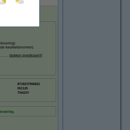
tvoering).
ste kwaliteitsnormen).
.......
stukken goedkoper!!!
8718237056821
:
051125
TN423Y
tvoering.