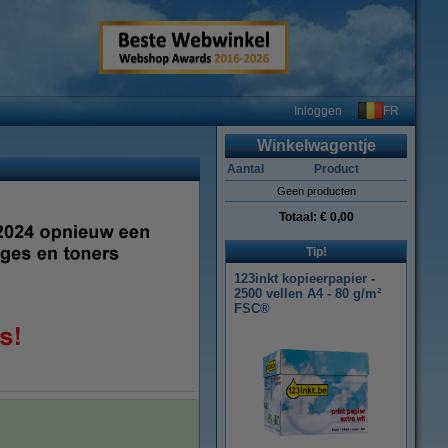
FR
Inloggen
Winkelwagentje
Aantal
Product
Geen producten
Totaal:
€ 0,00
Tip!
123inkt kopieerpapier -
2500 vellen A4 - 80 g/m²
FSC®