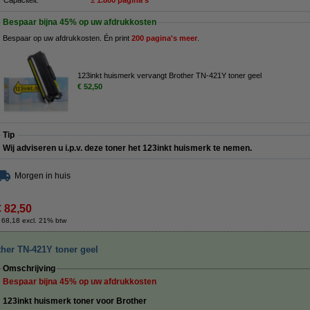
Capaciteit:
± 1.800 pagina's
Bespaar bijna
45%
op uw afdrukkosten
Bespaar op uw afdrukkosten. Én print
200 pagina's meer
.
123inkt huismerk vervangt Brother TN-421Y toner geel
€ 52,50
Tip
Wij adviseren u i.p.v. deze toner het 123inkt huismerk te nemen.
Morgen in huis
€ 82,50
 68,18 excl. 21% btw
ther TN-421Y toner geel
Omschrijving
Bespaar bijna
45%
op uw afdrukkosten
123inkt huismerk toner voor Brother