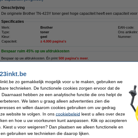
Omschrijving
De originele Brother TN-423Y toner geel hoge capaciteit heeft een capaciteit vo
Specificaties
Merk:
Brother
EAN-code:
Type:
toner
Ons artikelnr
Kleur:
geel
Nummer:
Capaciteit:
± 4.000 pagina's
Bespaar ruim
45%
op uw afdrukkosten
Bespaar op uw afdrukkosten. Én print
500 pagina's meer
.
23inkt.be
123inkt huismerk vervangt Brother TN-423Y toner geel hoge capacite
€ 87,50
inkt.be zo gemakkelijk mogelijk voor u te maken, gebruiken we
kbare technieken. De functionele cookies zorgen ervoor dat de
 Daarnaast hebben ze een analytische functie die ons helpt de
verbeteren. We laten u graag alleen advertenties zien die
Tip
nteresses en willen daarom cookies gebruiken om uw gedrag
Wij adviseren u i.p.v. deze toner het 123inkt huismerk te nemen.
ze website te volgen. In ons
cookiebeleid
leest u alles over deze
Morgen in huis
rken en hoe u uw voorkeuren kunt aanpassen. Klik op accepteren
 Kiest u voor weigeren? Dan plaatsen we alleen functionele en
 en gebruiken we technieken die daarop lijken.
€ 143,50