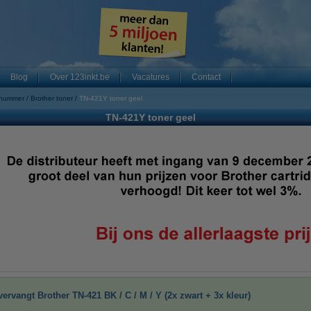
Blog
Over 123inkt.be
Vacatures
Contact
 nummer
Brother toner
TN-421Y toner geel
TN-421Y toner geel
ervangt Brother TN-421 BK / C / M / Y (2x zwart + 3x kleur)