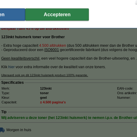
 118,60 excl. 21% btw
en
Accepteren
her TN-423Y toner geel hoge capaciteit
Omschrijving
Bespaar ruim
45%
op uw afdrukkosten
123inkt huismerk toner voor Brother
- Extra hoge capaciteit
4.500 afdrukken
(dus 500 afdrukken meer dan de Brother ui
- Geproduceerd door een
ISO9001
gecertificeerde fabrikant (dus volgens de hoog
Geen kwaliteitsverschil
, een veel hogere capaciteit dan de Brother-uitvoering, en ....
Klik
hier
voor extra informatie over de kwaliteit van onze toners.
Uiteraard ook op dit 123inkt huismerk product 100% garantie.
Specificaties
Merk:
123inkt
EAN-code:
Type:
toner
Ons artikelnr
Kleur:
geel
Nummer:
Capaciteit:
± 4.500 pagina's
Tip
Wij adviseren u deze toner (het 123inkt huismerk) te nemen i.p.v. de Brother-ui
Morgen in huis