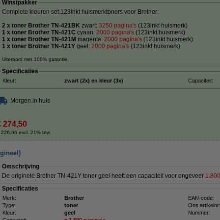
Winstpakker
Complete kleuren set 123inkt huismerktoners voor Brother:
2 x toner Brother TN-421BK
zwart:
3250 pagina's
(123inkt huismerk)
1 x toner Brother TN-421C
cyaan:
20
00 pagina's
(123inkt huismerk)
1 x toner Brother TN-421M
magenta:
2000 pagina's
(123inkt huismerk)
1 x toner Brother TN-421Y
geel:
2000 pagina's
(123inkt huismerk)
Uiteraard met 100% garantie.
Specificaties
Kleur:
zwart (2x) en kleur (3x)
Capaciteit:
Morgen in huis
€ 274,50
 226,86 excl. 21% btw
gineel)
Omschrijving
De originele Brother TN-421Y toner geel heeft een capaciteit voor ongeveer
1.800
Specificaties
Merk:
Brother
EAN-code:
Type:
toner
Ons artikelnr
Kleur:
geel
Nummer: