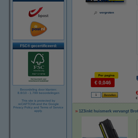
vergroten
FSC® gecertificeerd:
Per pagina
€ 0,046
Beoordeling door klanten:
8.8
/
10
-
1.799
beoordelingen
€
This site is protected by
reCAPTCHA and the Google
Privacy Policy
and
Terms of Service
123inkt huismerk vervangt Bro
apply.