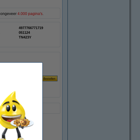
or ongeveer
4.000 pagina's
.
4977766771719
:
051124
TN423Y
Per pagina
it
€ 0,019
Direct leverbaar