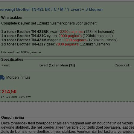
ervangt Brother TN-421 BK / C / M / Y zwart + 3 kleuren
Winstpakker
Complete kleuren set 123inkt huismerktoners voor Brother:
1 x toner Brother TN-421BK
zwart:
3250 pagina's
(123inkt huismerk)
1 x toner Brother TN-421C
cyaan:
20
00 pagina's
(123inkt huismerk)
1 x toner Brother TN-421M
magenta:
2000 pagina's
(123inkt huismerk)
1 x toner Brother TN-421Y
geel:
2000 pagina's
(123inkt huismerk)
Uiteraard met 100% garantie.
Specificaties
Kleur:
zwart (1x) en kleur (3x)
Capaciteit:
Morgen in huis
€ 214,50
 177,27 excl. 21% btw
Omschrijving
Deze tonerdoek trekt tonerpoeder als een magneet aan en houdt het in de vezels va
gewone stofdoek, die het poeder alleen verspreidt of zelfs doet opwaaien, laat de
Zelfs de kleinste tonerdeeltjes blijven plakken. Voorkom dat het lastig te verwij