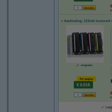
€
Aanbieding: 123inkt huismerk v
vergroten
Per pagina
€ 0,016
€
Laag