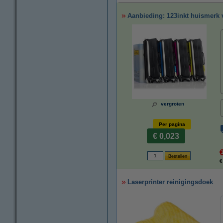
Aanbieding: 123inkt huismerk v
vergroten
Per pagina
€ 0,023
€
Laserprinter reinigingsdoek