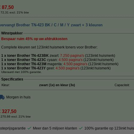
€ 87,50
 72,31 excl. 21% btw
ervangt Brother TN-423 BK / C / M / Y zwart + 3 kleuren
Winstpakker
Bespaar ruim
45%
op uw afdrukkosten
Complete kleuren set 123inkt huismerk toners voor Brother:
1 x toner Brother TN-423BK
zwart:
7.250 pagina's
(123inkt huismerk)
1 x toner Brother TN-423C
cyaan:
4.500
pagina's
(123inkt huismerk)
1 x toner Brother TN-423M
magenta:
4.500 pagina's
(123inkt huismerk)
1 x toner Brother TN-423Y
geel:
4.500 pagina's
(123inkt huismerk)
Uiteraard met 100% garantie.
Specificaties
Kleur:
zwart (1x) en kleur (3x)
Capaciteit:
Morgen in huis
€ 327,50
 270,66 excl. 21% btw
steprijsgarantie
Meer dan 5 miljoen klanten
100% garantie op 123inkt hui