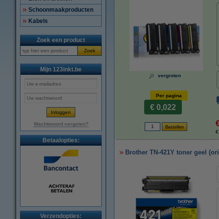
Schoonmaakproducten
Kabels
Zoek een product
Zoek
Mijn 123inkt.be
vergroten
Per pagina
€ 0,022
Wachtwoord vergeten?
€
Betaalopties:
Brother TN-421Y toner geel (ori
Verzendopties: