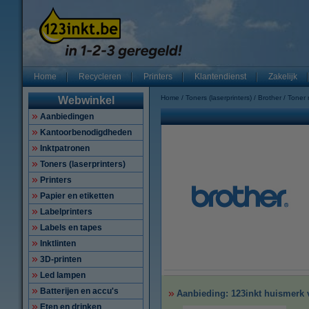
Home
Recycleren
Printers
Klantendienst
Zakelijk
Home
Toners (laserprinters)
Brother
Toner
Webwinkel
Aanbiedingen
Kantoorbenodigdheden
Inktpatronen
Toners (laserprinters)
Printers
Papier en etiketten
Labelprinters
Labels en tapes
Inktlinten
3D-printen
Led lampen
Batterijen en accu's
Aanbieding: 123inkt huismerk v
Eten en drinken