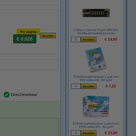
123accu Xtreme Power MN1500
Per pagina
Penlite AA batterij 24 stuks
€ 0,026
€ 14,95
123inkt kopieerpapier 1 pak van
500 vellen A4 - 80 g/m²
€ 7,25
Direct leverbaar
123inkt kopieerpapier 1 doos van
2500 vellen A4 - 80 g/m²
€ 33,50