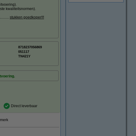
tvoering).
ste kwaliteitsnormen).
.......
stukken goedkoper!!!
8718237056869
:
051117
TN421Y
tvoering.
Direct leverbaar
smerk