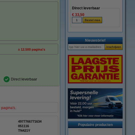
Direct leverbaar
€ 33,50
Nieuwsbrief
± 12.500 pagina's
Direct leverbaar
 pagina's
.
4977766771634
Populaire producten
:
051116
TN421Y