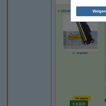
€
Weiger
123inkt huismerk vervangt Brot
vergroten
Per pagina
€ 0,019