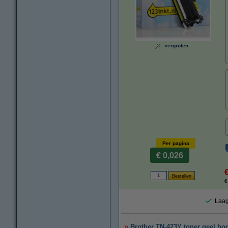
vergroten
Per pagina
€ 0,026
€
Laag
Brother TN-423Y toner geel hoge