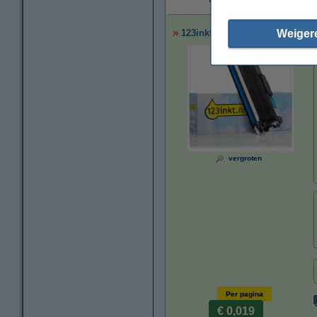
€
Weiger
123inkt huismerk vervangt Bro
vergroten
Per pagina
€ 0,019