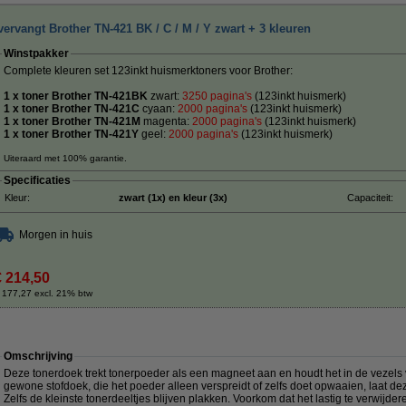
ervangt Brother TN-421 BK / C / M / Y zwart + 3 kleuren
Winstpakker
Complete kleuren set 123inkt huismerktoners voor Brother:
1 x toner Brother TN-421BK
zwart:
3250 pagina's
(123inkt huismerk)
1 x toner Brother TN-421C
cyaan:
20
00 pagina's
(123inkt huismerk)
1 x toner Brother TN-421M
magenta:
2000 pagina's
(123inkt huismerk)
1 x toner Brother TN-421Y
geel:
2000 pagina's
(123inkt huismerk)
Uiteraard met 100% garantie.
Specificaties
Kleur:
zwart (1x) en kleur (3x)
Capaciteit:
Morgen in huis
€ 214,50
 177,27 excl. 21% btw
Omschrijving
Deze tonerdoek trekt tonerpoeder als een magneet aan en houdt het in de vezels va
gewone stofdoek, die het poeder alleen verspreidt of zelfs doet opwaaien, laat de
Zelfs de kleinste tonerdeeltjes blijven plakken. Voorkom dat het lastig te verwij