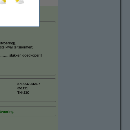
tvoering).
ste kwaliteitsnormen).
.......
stukken goedkoper!!!
8718237056807
:
051121
TN423C
tvoering.