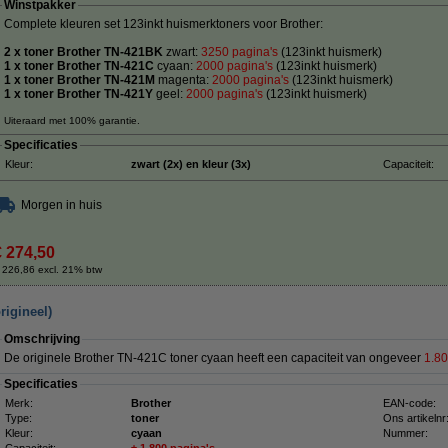
Winstpakker
Complete kleuren set 123inkt huismerktoners voor Brother:
2 x toner Brother TN-421BK
zwart:
3250 pagina's
(123inkt huismerk)
1 x toner Brother TN-421C
cyaan:
20
00 pagina's
(123inkt huismerk)
1 x toner Brother TN-421M
magenta:
2000 pagina's
(123inkt huismerk)
1 x toner Brother TN-421Y
geel:
2000 pagina's
(123inkt huismerk)
Uiteraard met 100% garantie.
Specificaties
Kleur:
zwart (2x) en kleur (3x)
Capaciteit:
Morgen in huis
€ 274,50
 226,86 excl. 21% btw
rigineel)
Omschrijving
De originele Brother TN-421C toner cyaan heeft een capaciteit van ongeveer
1.80
Specificaties
Merk:
Brother
EAN-code:
Type:
toner
Ons artikelnr
Kleur:
cyaan
Nummer: