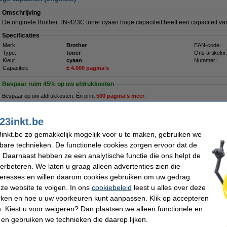
Omschrijving
De originele Brother TN-423C toner cyaan hoge capaciteit heeft een capaciteit 
Specificaties
Merk:
Brother
EAN-code:
Type:
toner
Ons artikelnr
Kleur:
cyaan
Nummer:
Capaciteit:
± 4.000 pagina's
Bespaar ruim
45%
op uw afdrukkosten
Bespaar op uw afdrukkosten. Én print
500 pagina's meer
.
23inkt.be
123inkt huismerk vervangt Brother TN-423C toner cyaan hoge capaci
€ 87,50
inkt.be zo gemakkelijk mogelijk voor u te maken, gebruiken we
kbare technieken. De functionele cookies zorgen ervoor dat de
 Daarnaast hebben ze een analytische functie die ons helpt de
verbeteren. We laten u graag alleen advertenties zien die
Tip
nteresses en willen daarom cookies gebruiken om uw gedrag
Wij adviseren u i.p.v. deze toner het 123inkt huismerk te nemen.
ze website te volgen. In ons
cookiebeleid
leest u alles over deze
Morgen in huis
rken en hoe u uw voorkeuren kunt aanpassen. Klik op accepteren
 Kiest u voor weigeren? Dan plaatsen we alleen functionele en
 en gebruiken we technieken die daarop lijken.
€ 143,50