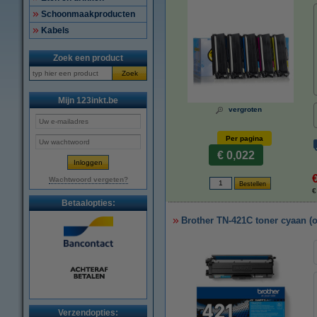
Schoonmaakproducten
Kabels
Zoek een product
Zoek
Mijn 123inkt.be
vergroten
Per pagina
€ 0,022
Wachtwoord vergeten?
€
Betaalopties:
Brother TN-421C toner cyaan (o
Verzendopties: