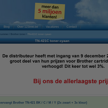
Blog
Over 123inkt.be
Vacatures
Contact
 nummer
Brother toner
TN-421C toner cyaan
TN-421C toner cyaan
ervangt Brother TN-421 BK / C / M / Y (2x zwart + 3x kleur)