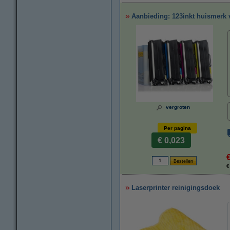
Aanbieding: 123inkt huismerk v
vergroten
Per pagina
€ 0,023
€
Laserprinter reinigingsdoek