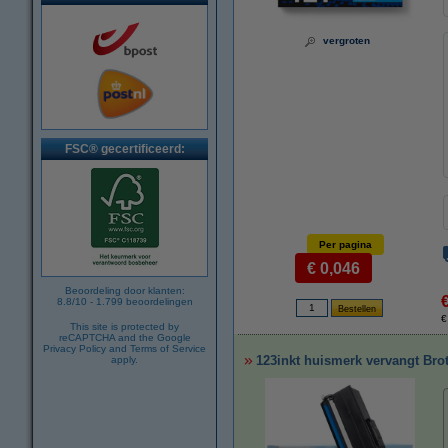
vergroten
FSC® gecertificeerd:
Per pagina
€ 0,046
Beoordeling door klanten:
8.8
/
10
-
1.799
beoordelingen
€
This site is protected by
reCAPTCHA and the Google
Privacy Policy
and
Terms of Service
123inkt huismerk vervangt Bro
apply.