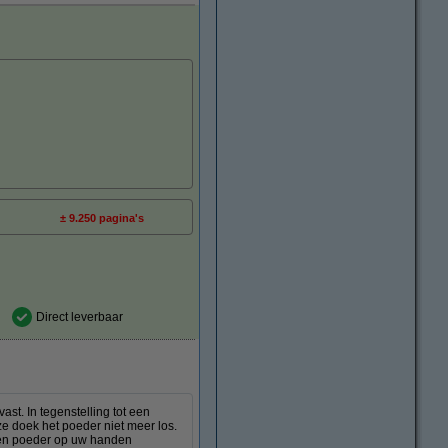
± 9.250 pagina's
Direct leverbaar
st. In tegenstelling tot een
ze doek het poeder niet meer los.
deren poeder op uw handen