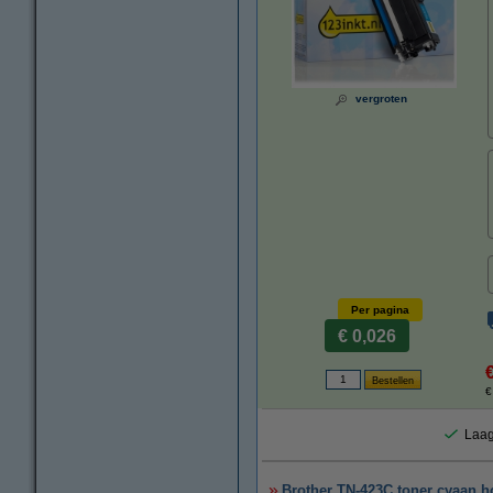
vergroten
Per pagina
€ 0,026
€
Laag
Brother TN-423C toner cyaan ho