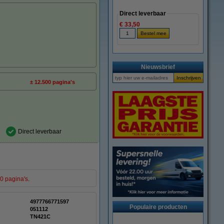
Direct leverbaar
€ 33,50
Nieuwsbrief
± 12.500 pagina's
Direct leverbaar
0 pagina's
.
4977766771597
Populaire producten
:
051112
TN421C