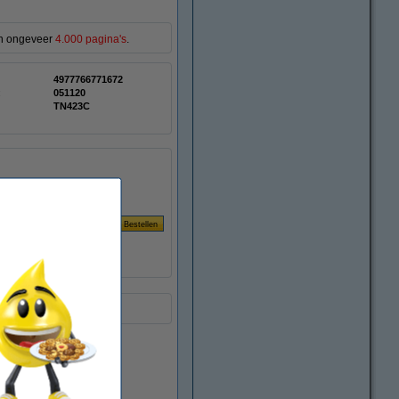
van ongeveer
4.000 pagina's
.
4977766771672
:
051120
TN423C
Per pagina
teit
€ 0,019
Direct leverbaar