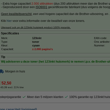
- Extra hoge capaciteit
2.000 afdrukken
(dus 200 afdrukken meer dan de Brother ui
- Geproduceerd door een
ISO9001
gecertificeerde fabrikant (dus volgens de hoog
Geen kwaliteitsverschil
, een veel hogere capaciteit dan de Brother-uitvoering, en ....
Klik
hier
voor extra informatie over de kwaliteit van onze toners.
Uiteraard ook op dit 123inkt huismerk product 100% garantie.
Specificaties
Merk:
123inkt
EAN-code:
Type:
toner
Ons artikelnr
Kleur:
cyaan
Nummer:
Capaciteit:
± 2.000 pagina's
Tip
Wij adviseren u deze toner (het 123inkt huismerk) te nemen i.p.v. de Brother-ui
Morgen in huis
€ 52,50
 43,39 excl. 21% btw
steprijsgarantie
Meer dan 5 miljoen klanten
100% garantie op 123inkt hui
ge capaciteit (origineel)