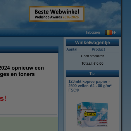
FR
Inloggen
Winkelwagentje
Aantal
Product
Geen producten
Totaal:
€ 0,00
Tip!
123inkt kopieerpapier -
2500 vellen A4 - 80 g/m²
FSC®