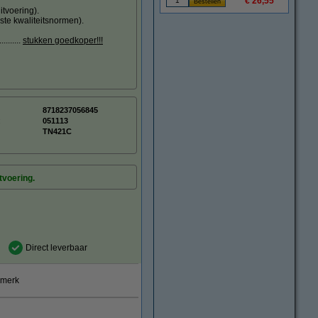
€ 26,55
tvoering).
ste kwaliteitsnormen).
.......
stukken goedkoper!!!
8718237056845
:
051113
TN421C
tvoering.
Direct leverbaar
smerk