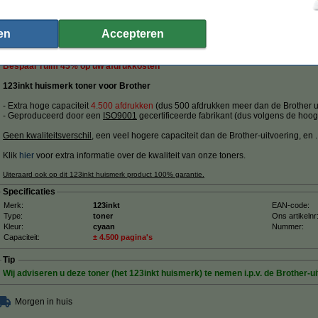
 118,60 excl. 21% btw
en
Accepteren
ther TN-423C toner cyaan hoge capaciteit
Omschrijving
Bespaar ruim
45%
op uw afdrukkosten
123inkt huismerk toner voor Brother
- Extra hoge capaciteit
4.500 afdrukken
(dus 500 afdrukken meer dan de Brother ui
- Geproduceerd door een
ISO9001
gecertificeerde fabrikant (dus volgens de hoog
Geen kwaliteitsverschil
, een veel hogere capaciteit dan de Brother-uitvoering, en ....
Klik
hier
voor extra informatie over de kwaliteit van onze toners.
Uiteraard ook op dit 123inkt huismerk product 100% garantie.
Specificaties
Merk:
123inkt
EAN-code:
Type:
toner
Ons artikelnr
Kleur:
cyaan
Nummer:
Capaciteit:
± 4.500 pagina's
Tip
Wij adviseren u deze toner (het 123inkt huismerk) te nemen i.p.v. de Brother-ui
Morgen in huis