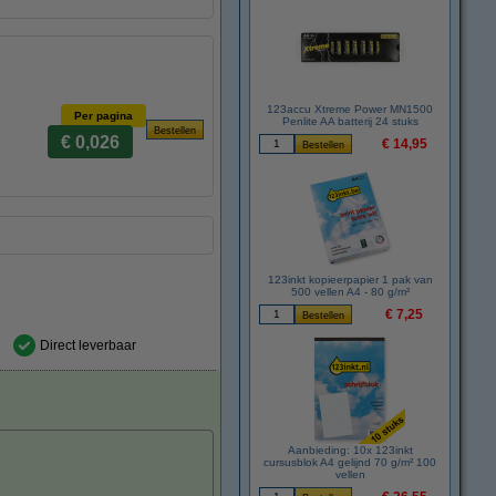
123accu Xtreme Power MN1500
Per pagina
Penlite AA batterij 24 stuks
€ 0,026
€ 14,95
123inkt kopieerpapier 1 pak van
500 vellen A4 - 80 g/m²
€ 7,25
Direct leverbaar
Aanbieding: 10x 123inkt
cursusblok A4 gelijnd 70 g/m² 100
vellen