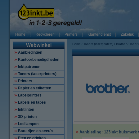
Home
Recycleren
Printers
Klantendienst
Zakelijk
Home
Toners (laserprinters)
Brother
Toner
Webwinkel
Aanbiedingen
Kantoorbenodigdheden
Inktpatronen
Toners (laserprinters)
Printers
Papier en etiketten
Labelprinters
Labels en tapes
Inktlinten
3D-printen
Led lampen
Batterijen en accu's
Aanbieding: 123inkt huismerk v
Eten en drinken