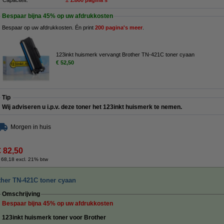
Capaciteit:
± 1.800 pagina's
Bespaar bijna
45%
op uw afdrukkosten
Bespaar op uw afdrukkosten. Én print
200 pagina's meer
.
123inkt huismerk vervangt Brother TN-421C toner cyaan
€ 52,50
Tip
Wij adviseren u i.p.v. deze toner het 123inkt huismerk te nemen.
Morgen in huis
€ 82,50
 68,18 excl. 21% btw
ther TN-421C toner cyaan
Omschrijving
Bespaar bijna
45%
op uw afdrukkosten
123inkt huismerk toner voor Brother