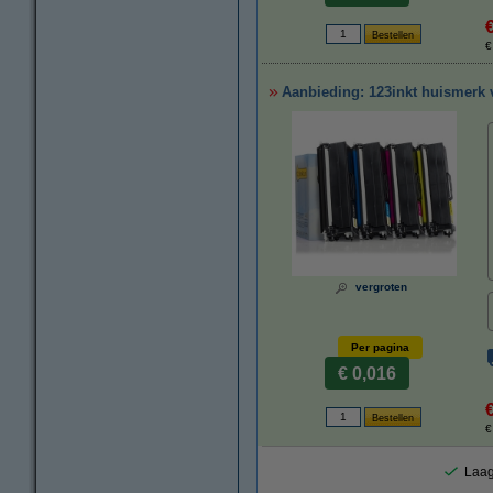
€
Aanbieding: 123inkt huismerk v
vergroten
Per pagina
€ 0,016
€
Laag