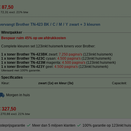
€ 87,50
 72,31 excl. 21% btw
ervangt Brother TN-423 BK / C / M / Y zwart + 3 kleuren
Winstpakker
Bespaar ruim
45%
op uw afdrukkosten
Complete kleuren set 123inkt huismerk toners voor Brother:
1 x toner Brother TN-423BK
zwart:
7.250 pagina's
(123inkt huismerk)
1 x toner Brother TN-423C
cyaan:
4.500
pagina's
(123inkt huismerk)
1 x toner Brother TN-423M
magenta:
4.500 pagina's
(123inkt huismerk)
1 x toner Brother TN-423Y
geel:
4.500 pagina's
(123inkt huismerk)
Uiteraard met 100% garantie.
Specificaties
Kleur:
zwart (1x) en kleur (3x)
Capaciteit:
Morgen in huis
€ 327,50
 270,66 excl. 21% btw
steprijsgarantie
Meer dan 5 miljoen klanten
100% garantie op 123inkt hui