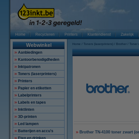
Home
Recycleren
Printers
Klantendienst
Zakelijk
Home
Toners (laserprinters)
Brother
Toner
Webwinkel
Aanbiedingen
Kantoorbenodigdheden
Inktpatronen
Toners (laserprinters)
Printers
Papier en etiketten
Labelprinters
Labels en tapes
Inktlinten
3D-printen
Led lampen
Batterijen en accu's
Brother TN-4100 toner zwart (or
Eten en drinken