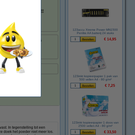
ste kwaliteitsnormen).
.......
stukken goedkoper!!!
123accu Xtreme Power MN1500
Penlite AA batterij 24 stuks
€ 14,95
8718237006185
:
029741
TN4100
tvoering.
123inkt kopieerpapier 1 pak van
500 vellen A4 - 80 g/m²
€ 7,25
123inkt kopieerpapier 1 doos van
2500 vellen A4 - 80 g/m²
st. In tegenstelling tot een
ze doek het poeder niet meer los.
€ 33,50