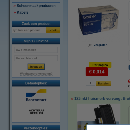
Schoonmaakproducten
Kabels
Zoek een product
Zoek
Mijn 123inkt.be
vergroten
Per pagina
€ 0,014
Wachtwoord vergeten?
Betaalopties:
€
123inkt huismerk vervangt Brot
Verzendopties: