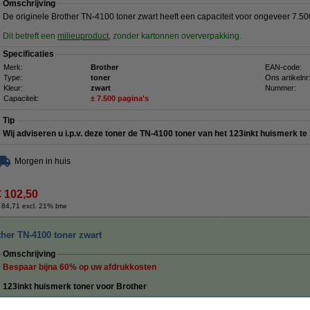
Omschrijving
De originele Brother TN-4100 toner zwart heeft een capaciteit voor ongeveer 7.50
Dit betreft een
milieuproduct
, zonder kartonnen oververpakking.
Specificaties
Merk:
Brother
EAN-code:
Type:
toner
Ons artikelnr
Kleur:
zwart
Nummer:
Capaciteit:
± 7.500 pagina's
Tip
Wij adviseren u i.p.v. deze toner de TN-4100 toner van het 123inkt huismerk t
Morgen in huis
€ 102,50
 84,71 excl. 21% btw
her TN-4100 toner zwart
Omschrijving
Bespaar bijna
60%
op uw afdrukkosten
123inkt huismerk toner voor Brother
- Extra hoge capaciteit
8.250 afdrukken
(dus 750 afdrukken meer dan de Brother ui