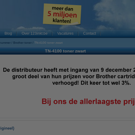
Blog
Over 123inkt.be
Vacatures
Contact
 nummer
Brother toner
TN-4100 toner zwart
TN-4100 toner zwart
igineel)