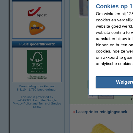
Cookies op 1
Om winkelen bij 123
cookies en vergelij
vergroten
website goed werkt.
website continu te 
aansluiten bij uw i
FSC® gecertificeerd:
binnen en buiten on
cookies, hoe ze we
om akkoord te gaan.
analytische cookies
Per pagina
Weiger
€ 0,006
Beoordeling door klanten:
8.8
/
10
-
1.799
beoordelingen
This site is protected by
€
reCAPTCHA and the Google
Privacy Policy
and
Terms of Service
apply.
Laserprinter reinigingsdoek