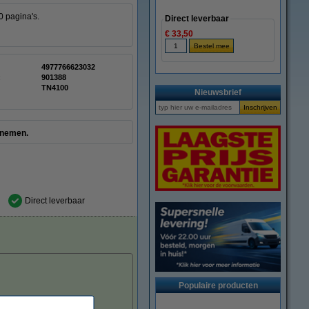
0 pagina's.
Direct leverbaar
€ 33,50
4977766623032
:
901388
TN4100
Nieuwsbrief
e nemen.
Direct leverbaar
Populaire producten
tvoering).