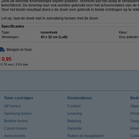
Zelfs de kleinste tonerdeeltjes blijven plakken. Voorkom dat het lastig te verwij
terechtkomt. De tonerlap kan ook worden gebruikt voor het schoonmaken van de b
Voor het beste resultaat dient u de doek voor gebruik in beide richtingen op te rek
Let op: laat de doek niet in aanraking komen met de drum
Specificaties
Type:
tonerdoek
Kleur:
Afmetingen:
43 x 32 cm (LxB)
Ons artikelnr
Morgen in huis
€ 0,95
 0,79 excl. 21% btw
Toner cartridges
Klantendienst
Bedr
HP toners
Contact
Alge
Samsung toners
Levering
Priv
Brother toners
Betaling
Toeg
Canon toners
Garantie
Keur
Xerox toners
Ruilen en terugsturen
Cook