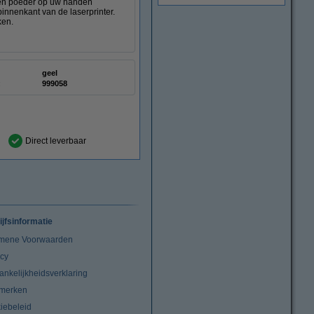
deren poeder op uw handen
innenkant van de laserprinter.
ken.
geel
:
999058
Direct leverbaar
ijfsinformatie
mene Voorwaarden
acy
ankelijkheidsverklaring
merken
iebeleid