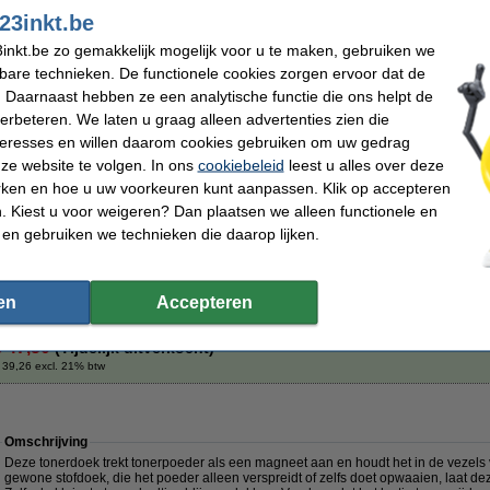
- Geproduceerd door een
ISO9001
gecertificeerde fabrikant (dus volgens de hoog
23inkt.be
Geen kwaliteitsverschil
, een veel hogere capaciteit dan de Brother-uitvoering, en ....
inkt.be zo gemakkelijk mogelijk voor u te maken, gebruiken we
Klik
hier
voor extra informatie over de kwaliteit van onze toners.
kbare technieken. De functionele cookies zorgen ervoor dat de
 Daarnaast hebben ze een analytische functie die ons helpt de
Uiteraard ook op dit 123inkt huismerk product 100% garantie.
verbeteren. We laten u graag alleen advertenties zien die
Specificaties
nteresses en willen daarom cookies gebruiken om uw gedrag
Merk:
123inkt
EAN-code:
ze website te volgen. In ons
cookiebeleid
leest u alles over deze
Type:
toner
Ons artikelnr
Kleur:
zwart
Nummer:
rken en hoe u uw voorkeuren kunt aanpassen. Klik op accepteren
Capaciteit:
± 8.250 pagina's
 Kiest u voor weigeren? Dan plaatsen we alleen functionele en
Tip
 en gebruiken we technieken die daarop lijken.
Wij adviseren u deze toner (het 123inkt huismerk) te nemen i.p.v. de Brother-ui
en
Accepteren
€ 47,50
(Tijdelijk uitverkocht)
 39,26 excl. 21% btw
Omschrijving
Deze tonerdoek trekt tonerpoeder als een magneet aan en houdt het in de vezels va
gewone stofdoek, die het poeder alleen verspreidt of zelfs doet opwaaien, laat de