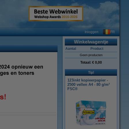
FR
Inloggen
Winkelwagentje
Aantal
Product
Geen producten
Totaal:
€ 0,00
Tip!
123inkt kopieerpapier -
2500 vellen A4 - 80 g/m²
FSC®