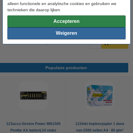
alleen functionele en analytische cookies en gebruiken we
tonerdoek
43 x 32 cm (LxB)
geel
999058
technieken die daarop lijken.
Bekijk de specificaties en omschrijving
Accepteren
Direct leverbaar
Morgen in huis
Weigeren
€ 0,95
Bestellen
Populaire producten
123accu Xtreme Power MN1500
123inkt kopieerpapier 1 doos
Penlite AA batterij 24 stuks
van 2500 vellen A4 - 80 g/m²