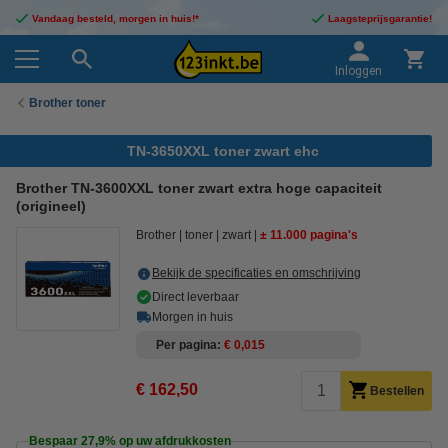
Vandaag besteld, morgen in huis!*
Laagsteprijsgarantie!
Inloggen
Brother toner
TN-3650XXL toner zwart ehc
Brother TN-3600XXL toner zwart extra hoge capaciteit
(origineel)
Brother
toner
zwart
± 11.000 pagina's
Bekijk de specificaties en omschrijving
Direct leverbaar
Morgen in huis
Per pagina
€ 0,015
€ 162,50
Bestellen
Bespaar
27,9%
op uw afdrukkosten