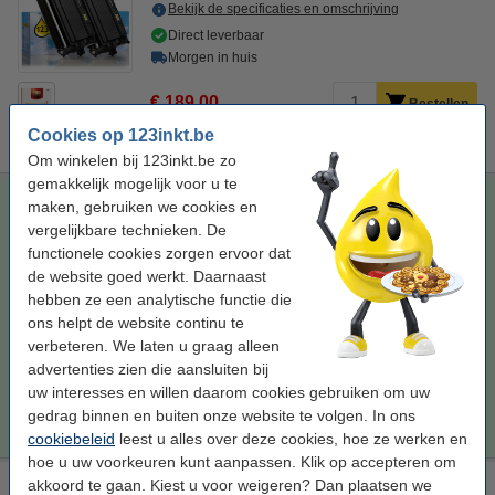
Bekijk de specificaties en omschrijving
Direct leverbaar
Morgen in huis
€ 189,00
Bestellen
Cookies op 123inkt.be
Om winkelen bij 123inkt.be zo
gemakkelijk mogelijk voor u te
123inkt huismerk vervangt Brother TN-3600 toner zwart
maken, gebruiken we cookies en
dubbelpak
vergelijkbare technieken. De
functionele cookies zorgen ervoor dat
123inkt
toner
zwart (2x)
± 6.500 pagina's
de website goed werkt. Daarnaast
Bekijk de specificaties en omschrijving
hebben ze een analytische functie die
Direct leverbaar
ons helpt de website continu te
Morgen in huis
verbeteren. We laten u graag alleen
advertenties zien die aansluiten bij
€ 115,00
Bestellen
uw interesses en willen daarom cookies gebruiken om uw
gedrag binnen en buiten onze website te volgen. In ons
cookiebeleid
leest u alles over deze cookies, hoe ze werken en
hoe u uw voorkeuren kunt aanpassen. Klik op accepteren om
Laserprinter reinigingsdoek
akkoord te gaan. Kiest u voor weigeren? Dan plaatsen we