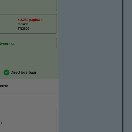
± 3.250 pagina's
:
051403
TN3600
tvoering.
Direct leverbaar
smerk
l)