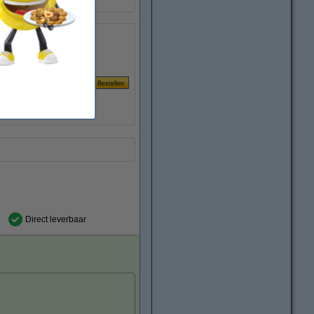
TN3600XL
Per pagina
iteit
€ 0,015
Direct leverbaar