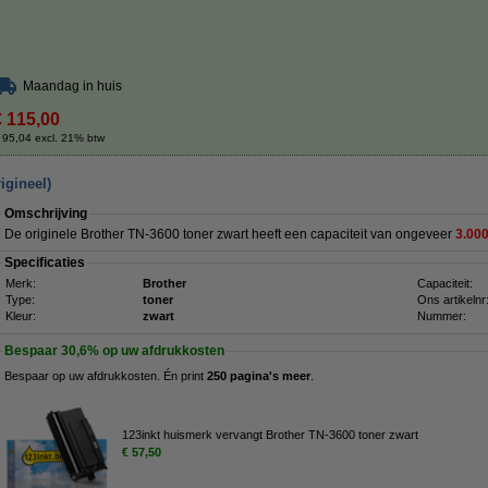
Maandag in huis
€ 115,00
 95,04 excl. 21% btw
igineel)
Omschrijving
De originele Brother TN-3600 toner zwart heeft een capaciteit van ongeveer
3.000
Specificaties
Merk:
Brother
Capaciteit:
Type:
toner
Ons artikelnr
Kleur:
zwart
Nummer:
Bespaar
30,6%
op uw afdrukkosten
Bespaar op uw afdrukkosten. Én print
250 pagina's meer
.
123inkt huismerk vervangt Brother TN-3600 toner zwart
€ 57,50