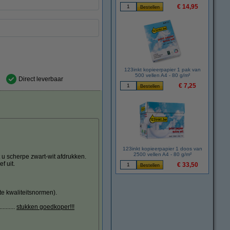
€ 14,95
123inkt kopieerpapier 1 pak van
500 vellen A4 - 80 g/m²
Direct leverbaar
€ 7,25
123inkt kopieerpapier 1 doos van
2500 vellen A4 - 80 g/m²
 u scherpe zwart-wit afdrukken.
f uit.
€ 33,50
te kwaliteitsnormen).
.......
stukken goedkoper!!!