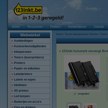
Home
Recycleren
Printers
Klantendienst
Zakelijk
Home
Toners (laserprinters)
Brother
Toner
Webwinkel
Aanbiedingen
Kantoorbenodigdheden
123inkt huismerk vervangt Bro
Inktpatronen
Toners (laserprinters)
Printers
Papier en etiketten
Labelprinters
Labels en tapes
Inktlinten
3D-printen
vergroten
Led lampen
Batterijen en accu's
Eten en drinken