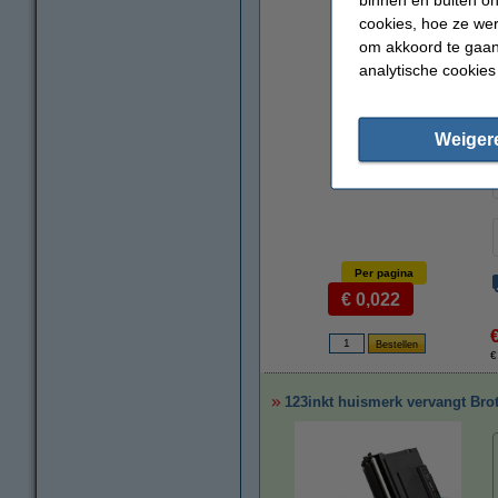
cookies, hoe ze we
vergroten
om akkoord te gaan.
analytische cookies
Weiger
Per pagina
€ 0,022
€
123inkt huismerk vervangt Brot