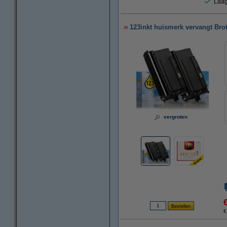
Laag
123inkt huismerk vervangt Bro
vergroten
€