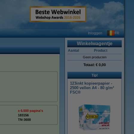
FR
Inloggen
Winkelwagentje
Aantal
Product
Geen producten
Totaal:
€ 0,00
Tip!
123inkt kopieerpapier -
2500 vellen A4 - 80 g/m²
FSC®
± 6.500 pagina's
:
183156
TN-3600