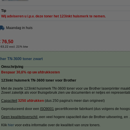
Tip
Wij adviseren u i.p.v. deze toner het 123inkt huismerk te nemen.
Maandag in huis
€ 76,50
 63,22 excl. 21% btw
her TN-3600 toner zwart
Omschrijving
Bespaar
30,6%
op uw afdrukkosten
123inkt huismerk TN-3600 toner voor Brother
Met de zwarte 123inkt huismerk TN-3600 toner voor uw Brother laserprinter maakt
Zowel zakelijk als voor thuisgebruik zien uw documenten er netjes en representatie
Capaciteit
3250 afdrukken
(dus 250 pagina's meer dan origineel)
Geproduceerd door een
ISO9001
gecertificeerde fabrikant (dus volgens de hoogs
Geen kwaliteitsverschil
, een veel hogere capaciteit dan de Brother-uitvoering, en ....
Klik
hier
voor extra informatie over de kwaliteit van onze toners.