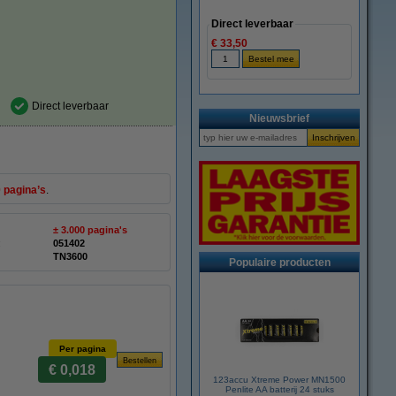
Direct leverbaar
€ 33,50
Direct leverbaar
Nieuwsbrief
 pagina’s
.
± 3.000 pagina's
:
051402
TN3600
Populaire producten
Per pagina
€ 0,018
123accu Xtreme Power MN1500
Penlite AA batterij 24 stuks