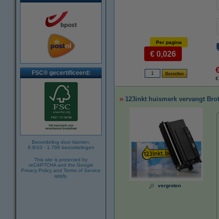
Per pagina
€ 0,026
FSC® gecertificeerd:
€
123inkt huismerk vervangt Brot
Beoordeling door klanten:
8.8
/
10
-
1.799
beoordelingen
This site is protected by
reCAPTCHA and the Google
Privacy Policy
and
Terms of Service
apply.
vergroten