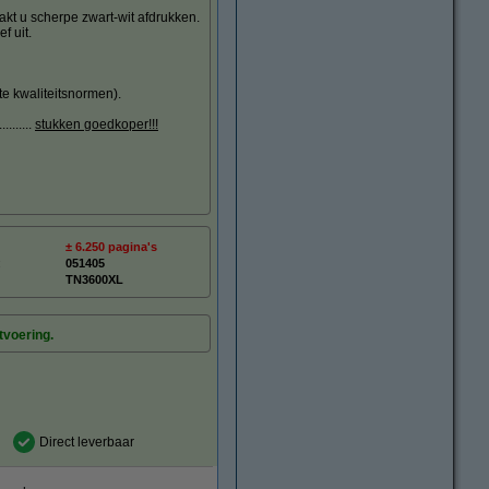
kt u scherpe zwart-wit afdrukken.
f uit.
te kwaliteitsnormen).
.......
stukken goedkoper!!!
± 6.250 pagina's
:
051405
TN3600XL
tvoering.
Direct leverbaar