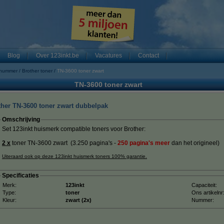
Blog
Over 123inkt.be
Vacatures
Contact
 nummer
Brother toner
TN-3600 toner zwart
TN-3600 toner zwart
ther TN-3600 toner zwart dubbelpak
Omschrijving
Set 123inkt huismerk compatible toners voor Brother:
2 x
toner TN-3600 zwart (3.250 pagina's
-
250 pagina's meer
dan het origineel)
Uiteraard ook op deze 123inkt huismerk toners 100% garantie.
Specificaties
Merk:
123inkt
Capaciteit:
Type:
toner
Ons artikelnr
Kleur:
zwart (2x)
Nummer: