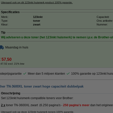
Uiteraard ook op dit 123inkt huismerk product 100% garantie.
Specificaties
Merk:
123inkt
Capaciteit:
Type:
toner
Ons artikelnr
Kleur:
zwart
Nummer:
Tip
Wij adviseren u deze toner (het 123inkt huismerk) te nemen i.p.v. de Brother-ui
Maandag in huis
€ 57,50
 47,52 excl. 21% btw
steprijsgarantie
Meer dan 5 miljoen klanten
100% garantie op 123inkt hui
ther TN-3600XL toner zwart hoge capaciteit dubbelpak
Omschrijving
Set 123inkt huismerk compatible toners voor Brother:
2 x
toner TN-3600XL zwart (6.250 pagina's
-
250 pagina's meer
dan het originee
Uiteraard ook op deze 123inkt huismerk toners 100% garantie.