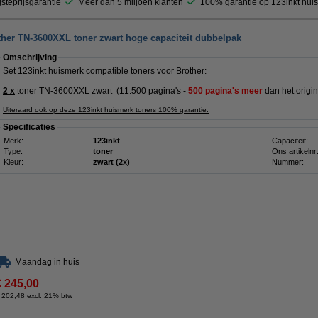
steprijsgarantie
Meer dan 5 miljoen klanten
100% garantie op 123inkt hui
ther TN-3600XXL toner zwart hoge capaciteit dubbelpak
Omschrijving
Set 123inkt huismerk compatible toners voor Brother:
2 x
toner TN-3600XXL zwart (11.500 pagina's
-
500 pagina's meer
dan het origin
Uiteraard ook op deze 123inkt huismerk toners 100% garantie.
Specificaties
Merk:
123inkt
Capaciteit:
Type:
toner
Ons artikelnr
Kleur:
zwart (2x)
Nummer:
Maandag in huis
€ 245,00
 202,48 excl. 21% btw