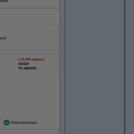
smerk
eel)
± 23.000 pagina's
:
183158
TN-3600XXL
Direct leverbaar