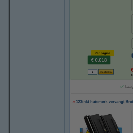
Per pagina
€ 0,018
€
Laag
123inkt huismerk vervangt Bro