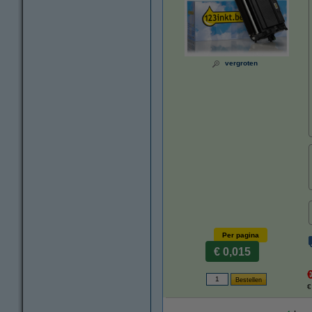
vergroten
Per pagina
€ 0,015
€