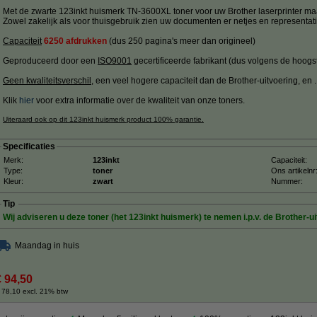
Met de zwarte 123inkt huismerk TN-3600XL toner voor uw Brother laserprinter maa
Zowel zakelijk als voor thuisgebruik zien uw documenten er netjes en representatie
Capaciteit
6250 afdrukken
(dus 250 pagina's meer dan origineel)
Geproduceerd door een
ISO9001
gecertificeerde fabrikant (dus volgens de hoogs
Geen kwaliteitsverschil
, een veel hogere capaciteit dan de Brother-uitvoering, en ....
Klik
hier
voor extra informatie over de kwaliteit van onze toners.
Uiteraard ook op dit 123inkt huismerk product 100% garantie.
Specificaties
Merk:
123inkt
Capaciteit:
Type:
toner
Ons artikelnr
Kleur:
zwart
Nummer:
Tip
Wij adviseren u deze toner (het 123inkt huismerk) te nemen i.p.v. de Brother-ui
Maandag in huis
€ 94,50
 78,10 excl. 21% btw