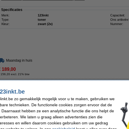
Specificaties
Merk:
123inkt
Capaciteit:
Type:
toner
Ons artikelnr
Kleur:
zwart (2x)
Nummer:
Maandag in huis
€ 189,00
 156,20 excl. 21% btw
hoge capaciteit (origineel)
23inkt.be
Omschrijving
inkt.be zo gemakkelijk mogelijk voor u te maken, gebruiken we
De originele Brother TN-3600XL toner zwart hoge capaciteit heeft een capaciteit
kbare technieken. De functionele cookies zorgen ervoor dat de
Deze toner staat ook bekend onder Brother nummer TN-3650XL.
 Daarnaast hebben ze een analytische functie die ons helpt de
Specificaties
verbeteren. We laten u graag alleen advertenties zien die
Merk:
Brother
Capaciteit:
nteresses en willen daarom cookies gebruiken om uw gedrag
Type:
toner
Ons artikelnr
ze website te volgen. In ons
cookiebeleid
leest u alles over deze