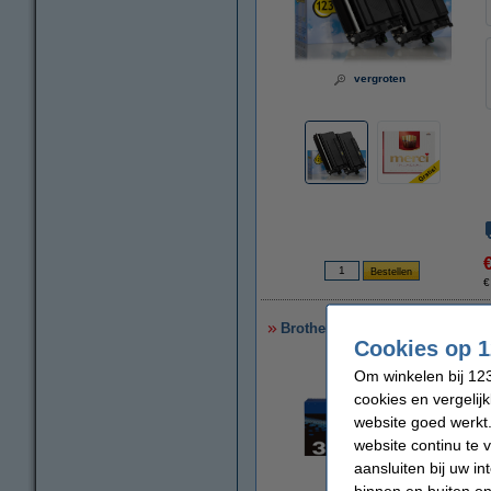
vergroten
€
Brother TN-3600XL toner zwart 
Cookies op 1
Om winkelen bij 123
cookies en vergelij
website goed werkt.
website continu te 
aansluiten bij uw i
binnen en buiten on