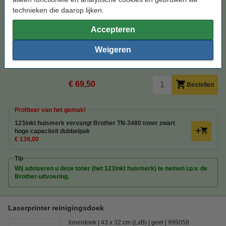
technieken die daarop lijken.
Bekijk de specificaties en omschrijving
Bespaar ruim
45%
op uw afdrukkosten
Accepteren
Direct leverbaar
Morgen in huis
Weigeren
Per pagina
€ 0,008
€ 69,50
Bestellen
Profiteer van het gemak!
123inkt huismerk vervangt Brother TN-3480 toner zwart
hoge capaciteit dubbelpak
€ 139,00
Tip
Wij adviseren u deze toner (het 123inkt huismerk) te nemen i.p.v. de
Brother-uitvoering.
Laserprinter reinigingsdoek
tonerdoek
43 x 32 cm (LxB)
geel
999058