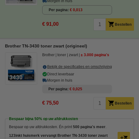
Morgen in huis
Per pagina
€ 0,013
€ 91,00
Bestellen
Brother TN-3430 toner zwart (origineel)
Brother
toner
zwart
± 3.000 pagina's
Bekijk de specificaties en omschrijving
Direct leverbaar
Morgen in huis
Per pagina
€ 0,025
€ 75,50
Bestellen
Bespaar bijna
50%
op uw afdrukkosten
Bespaar op uw afdrukkosten. Én print
500 pagina's meer
.
123inkt huismerk vervangt Brother TN-3430 toner zwart