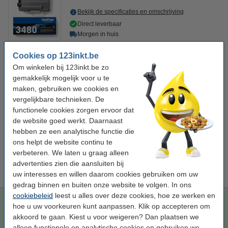
Bekijk de specificaties en omschrijving
Direct leverbaar
Morgen in huis
Per pagina
€ 0,015
Cookies op 123inkt.be
Om winkelen bij 123inkt.be zo
€ 122,50
Bestellen
gemakkelijk mogelijk voor u te
maken, gebruiken we cookies en
Bespaar ruim
45%
op uw afdrukkosten
vergelijkbare technieken. De
functionele cookies zorgen ervoor dat
Bespaar op uw afdrukkosten. Én print
1.000 pagina's meer
.
de website goed werkt. Daarnaast
123inkt huismerk vervangt Brother TN-3480 toner zwart
hebben ze een analytische functie die
hoge capaciteit
€ 69,50
ons helpt de website continu te
verbeteren. We laten u graag alleen
Tip
advertenties zien die aansluiten bij
Wij adviseren u i.p.v. deze toner het 123inkt huismerk te nemen.
uw interesses en willen daarom cookies gebruiken om uw
gedrag binnen en buiten onze website te volgen. In ons
cookiebeleid
leest u alles over deze cookies, hoe ze werken en
123inkt huismerk vervangt Brother TN-3480 toner zwart hoge
hoe u uw voorkeuren kunt aanpassen. Klik op accepteren om
capaciteit
akkoord te gaan. Kiest u voor weigeren? Dan plaatsen we
123inkt
toner
zwart
± 8.500 pagina's
alleen functionele en analytische cookies en gebruiken we