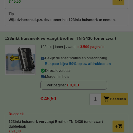
€ 45,50
Tip
Wij adviseren u i.p.v. deze toner het 123inkt huismerk te nemen.
123inkt huismerk vervangt Brother TN-3430 toner zwart
123inkt
toner
zwart
± 3.500 pagina's
Bekijk de specificaties en omschrijving
Bespaar bijna
50%
op uw afdrukkosten
Direct leverbaar
Morgen in huis
Per pagina
€ 0,013
€ 45,50
Bestellen
Duopack
123inkt huismerk vervangt Brother TN-3430 toner zwart
dubbelpak
€ 91,00