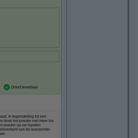
Direct leverbaar
st. In tegenstelling tot een
ze doek het poeder niet meer los.
deren poeder op uw handen
innenkant van de laserprinter.
ken.