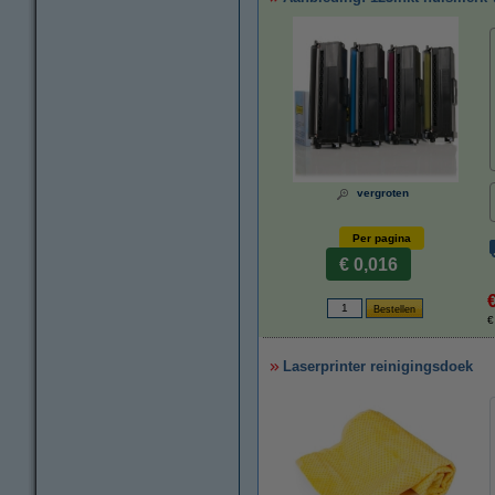
vergroten
Per pagina
€ 0,016
€
Laserprinter reinigingsdoek