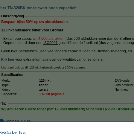
her TN-326BK toner zwart hoge capaciteit
Omschrijving
Bespaar bijna
50%
op uw afdrukkosten
123inkt huismerk toner voor Brother
- Extra hoge capaciteit
4.500 afdrukken
(dus 500 afdrukken meer dan de Brother ui
- Geproduceerd door een
ISO9001
gecertificeerde fabrikant (dus volgens de hoog
Geen kwaliteitsverschil
, een veel hogere capaciteit dan de Brother-uitvoering, en ....
Klik
hier
voor extra informatie over de kwaliteit van onze toners.
Uiteraard ook op dit 123inkt huismerk product 100% garantie.
Specificaties
Merk:
123inkt
EAN-code:
Type:
toner
Ons artikelnr
Kleur:
zwart
Nummer:
Capaciteit:
± 4.500 pagina's
Tip
Wij adviseren u deze toner (het 123inkt huismerk) te nemen i.p.v. de Brother-ui
Morgen in huis
23inkt.be