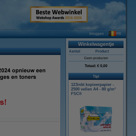
FR
Inloggen
Winkelwagentje
Aantal
Product
Geen producten
Totaal:
€ 0,00
Tip!
123inkt kopieerpapier -
2500 vellen A4 - 80 g/m²
FSC®