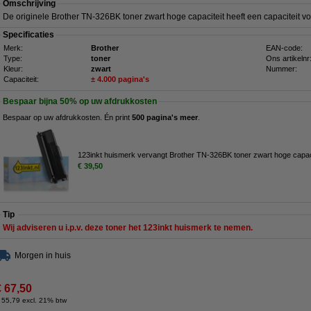
Omschrijving
De originele Brother TN-326BK toner zwart hoge capaciteit heeft een capaciteit v
Specificaties
Merk:
Brother
EAN-code:
Type:
toner
Ons artikelnr
Kleur:
zwart
Nummer:
Capaciteit:
± 4.000 pagina's
Bespaar bijna
50%
op uw afdrukkosten
Bespaar op uw afdrukkosten. Én print
500 pagina's meer
.
123inkt huismerk vervangt Brother TN-326BK toner zwart hoge capaci
€ 39,50
Tip
Wij adviseren u i.p.v. deze toner het 123inkt huismerk te nemen.
Morgen in huis
€ 67,50
 55,79 excl. 21% btw