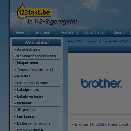
Home
Recycleren
Printers
Klantendienst
Zakelijk
Home
Toners (laserprinters)
Brother
Toner
Webwinkel
Aanbiedingen
Kantoorbenodigdheden
Inktpatronen
Toners (laserprinters)
Printers
Papier en etiketten
Labelprinters
Labels en tapes
Inktlinten
3D-printen
Led lampen
Batterijen en accu's
Brother TN-326BK toner zwart h
Eten en drinken