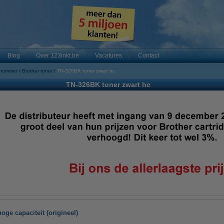
Blog
Over 123inkt.be
Vacatures
Contact
 nummer
Brother toner
TN-326BK toner zwart hc
TN-326BK toner zwart hc
oge capaciteit (origineel)