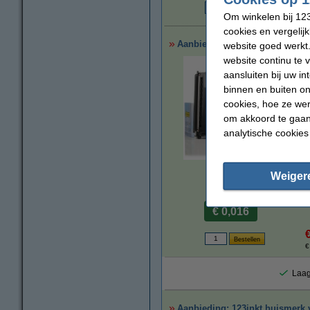
Om winkelen bij 123
€
cookies en vergelij
Aanbieding: 123inkt huismerk v
website goed werkt.
website continu te 
aansluiten bij uw i
binnen en buiten on
cookies, hoe ze we
om akkoord te gaan.
analytische cookies
vergroten
Weiger
Per pagina
€ 0,016
€
Laag
Aanbieding: 123inkt huismerk v