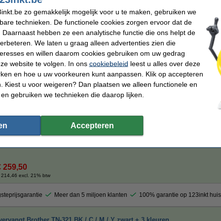
€ 39,50
inkt.be zo gemakkelijk mogelijk voor u te maken, gebruiken we
 32,64 excl. 21% btw
kbare technieken. De functionele cookies zorgen ervoor dat de
ervangt Brother TN-326 BK / C / M / Y zwart + 3 kleuren
 Daarnaast hebben ze een analytische functie die ons helpt de
verbeteren. We laten u graag alleen advertenties zien die
Winstpakker
nteresses en willen daarom cookies gebruiken om uw gedrag
Complete kleuren set 123inkt huismerk toners voor Brother:
ze website te volgen. In ons
cookiebeleid
leest u alles over deze
1 x toner Brother TN-326BK
zwart:
4500 pagina's
(123inkt huismerk)
rken en hoe u uw voorkeuren kunt aanpassen. Klik op accepteren
1 x toner Brother TN-326C
cyaan:
40
00 pagina's
(123inkt huismerk)
1 x toner Brother TN-326M
magenta:
4
000 pagina's
(123inkt huismerk)
 Kiest u voor weigeren? Dan plaatsen we alleen functionele en
1 x toner Brother TN-326Y
geel:
4
000 pagina's
(123inkt huismerk)
 en gebruiken we technieken die daarop lijken.
Uiteraard met 100% garantie.
Specificaties
Kleur:
zwart (1x) en kleur (3x)
en
Accepteren
Morgen in huis
€ 259,50
 214,46 excl. 21% btw
steprijsgarantie
Meer dan 5 miljoen klanten
100% garantie op 123inkt hui
ervangt Brother TN-321 BK / C / M / Y zwart + 3 kleuren