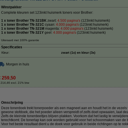
Winstpakker
Complete kleuren set 123inkt huismerk toners voor Brother:
1 x toner Brother TN-321BK
zwart:
4.500 pagina's
(123inkt huismerk)
1 x toner Brother TN-321C
cyaan:
4.0
00 pagina's
(123inkt huismerk)
1 x toner Brother TN-321M
magenta:
4
.000 pagina's
(123inkt huismerk)
1 x toner Brother TN-321Y
geel:
4
.000 pagina's
(123inkt huismerk)
Uiteraard met 100% garantie
Specificaties
Kleur:
zwart (1x) en kleur (3x)
Morgen in huis
€ 259,50
 214,46 excl. 21% btw
Omschrijving
Deze tonerdoek trekt tonerpoeder als een magneet aan en houdt het in de vezels va
gewone stofdoek, die het poeder alleen verspreidt of zelfs doet opwaaien, laat de
Zelfs de kleinste tonerdeeltjes blijven plakken. Voorkom dat het lastig te verwij
terechtkomt. De tonerlap kan ook worden gebruikt voor het schoonmaken van de b
Voor het beste resultaat dient u de doek voor gebruik in beide richtingen op te rek