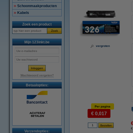
Schoonmaakproducten
Kabels
Zoek een product
Zoek
Mijn 123inkt.be
vergroten
Wachtwoord vergeten?
Betaalopties:
Per pagina
€ 0,017
€
Verzendopties: