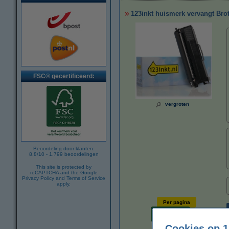
123inkt huismerk vervangt Brot
FSC® gecertificeerd:
vergroten
Beoordeling door klanten:
8.8
/
10
-
1.799
beoordelingen
This site is protected by
reCAPTCHA and the Google
Privacy Policy
and
Terms of Service
apply.
Per pagina
€ 0,009
Cookies op 1