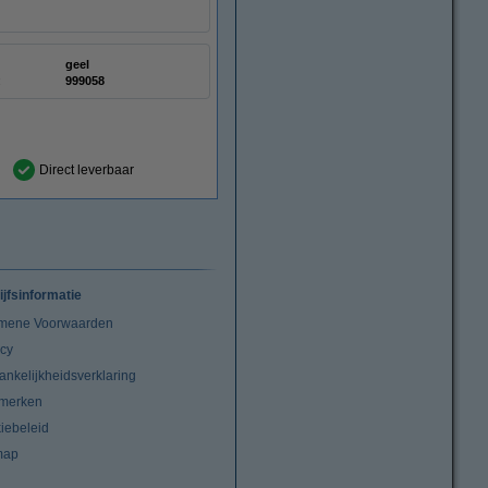
geel
:
999058
Direct leverbaar
ijfsinformatie
mene Voorwaarden
acy
ankelijkheidsverklaring
merken
iebeleid
map