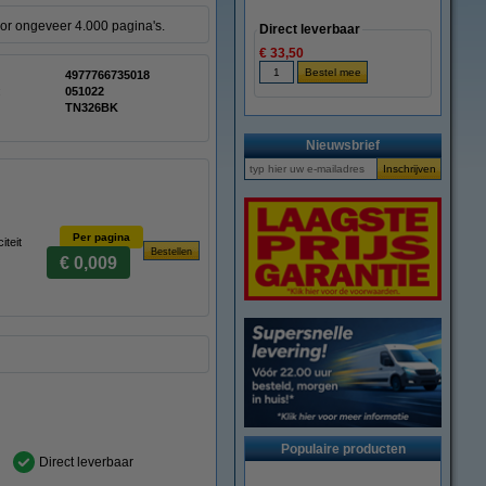
oor ongeveer 4.000 pagina's.
Direct leverbaar
€ 33,50
4977766735018
:
051022
TN326BK
Nieuwsbrief
Per pagina
teit
€ 0,009
Populaire producten
Direct leverbaar