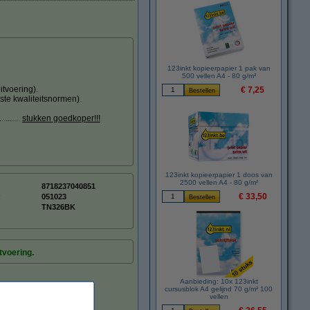
123inkt kopieerpapier 1 pak van
500 vellen A4 - 80 g/m²
tvoering).
€ 7,25
ste kwaliteitsnormen).
.......
stukken goedkoper!!!
123inkt kopieerpapier 1 doos van
2500 vellen A4 - 80 g/m²
8718237040851
€ 33,50
:
051023
TN326BK
tvoering.
Aanbieding: 10x 123inkt
cursusblok A4 gelijnd 70 g/m² 100
vellen