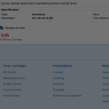
Let op: laat de doek niet in aanraking komen met de drum
Specificaties
Type:
tonerdoek
Kleur:
Afmetingen:
43 x 32 cm (LxB)
Ons artikelnr
Morgen in huis
€ 0,95
 0,79 excl. 21% btw
Toner cartridges
Klantendienst
Bedr
HP toners
Contact
Alge
Samsung toners
Levering
Priv
Brother toners
Betaling
Toeg
Canon toners
Garantie
Keur
Xerox toners
Ruilen en terugsturen
Cook
Site