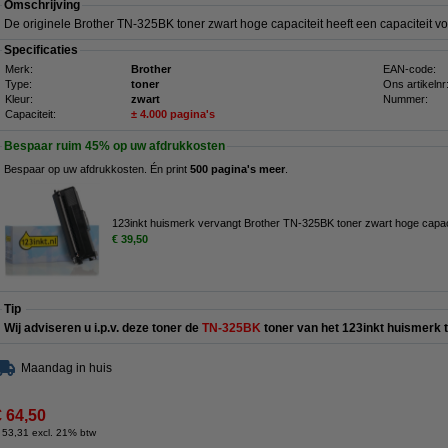
Omschrijving
De originele Brother TN-325BK toner zwart hoge capaciteit heeft een capaciteit v
Specificaties
Merk:
Brother
EAN-code:
Type:
toner
Ons artikelnr
Kleur:
zwart
Nummer:
Capaciteit:
± 4.000 pagina's
Bespaar ruim
45%
op uw afdrukkosten
Bespaar op uw afdrukkosten. Én print
500 pagina's meer
.
123inkt huismerk vervangt Brother TN-325BK toner zwart hoge capaci
€ 39,50
Tip
Wij adviseren u i.p.v. deze toner de
TN-325BK
toner van het 123inkt huismerk 
Maandag in huis
€ 64,50
 53,31 excl. 21% btw