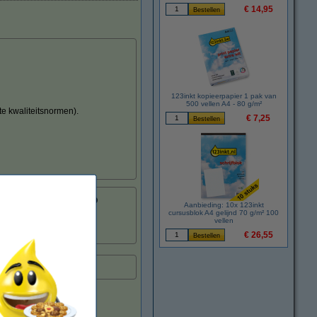
€ 14,95
123inkt kopieerpapier 1 pak van
500 vellen A4 - 80 g/m²
te kwaliteitsnormen).
€ 7,25
8718237013749
Aanbieding: 10x 123inkt
:
029195
cursusblok A4 gelijnd 70 g/m² 100
vellen
TN325BK
€ 26,55
tvoering.