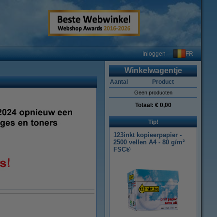
FR
Inloggen
Winkelwagentje
Aantal
Product
Geen producten
Totaal:
€ 0,00
Tip!
123inkt kopieerpapier -
2500 vellen A4 - 80 g/m²
FSC®