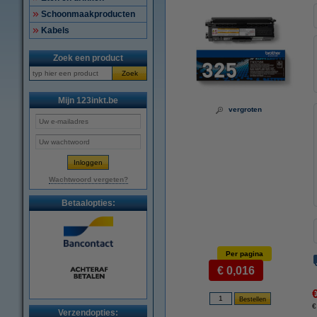
Schoonmaakproducten
Kabels
Zoek een product
Zoek
Mijn 123inkt.be
vergroten
Wachtwoord vergeten?
Betaalopties:
Per pagina
€ 0,016
€
Verzendopties: