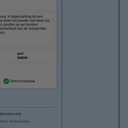
st. In tegenstelling tot een
ze doek het poeder niet meer los.
deren poeder op uw handen
innenkant van de laserprinter.
ken.
geel
:
999058
Direct leverbaar
ijfsinformatie
mene Voorwaarden