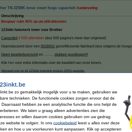
her TN-325BK toner zwart hoge capaciteit
Aanbeveling
Omschrijving
Bespaar ruim
45%
op uw afdrukkosten
123inkt huismerk toner voor Brother
Capaciteit
4.500 afdrukken
(dus 500 pagina's meer dan origineel)
Geproduceerd door een
ISO9001
gecertificeerde fabrikant (dus volgens de hoogs
Geen kwaliteitsverschil
en ...........
stukken goedkoper!!!
Klik
hier
voor extra informatie over de kwaliteit van onze toners.
Uiteraard ook op dit 123inkt huismerk product 100% garantie.
Specificaties
23inkt.be
Merk:
123inkt
EAN-code:
Type:
toner
Ons artikelnr
inkt.be zo gemakkelijk mogelijk voor u te maken, gebruiken we
Kleur:
zwart
Nummer:
Capaciteit:
± 4.500 pagina's
kbare technieken. De functionele cookies zorgen ervoor dat de
 Daarnaast hebben ze een analytische functie die ons helpt de
Tip
verbeteren. We laten u graag alleen advertenties zien die
Wij adviseren u deze toner (het 123inkt huismerk) te nemen i.p.v. de Brother-ui
nteresses en willen daarom cookies gebruiken om uw gedrag
ze website te volgen. In ons
cookiebeleid
leest u alles over deze
Maandag in huis
rken en hoe u uw voorkeuren kunt aanpassen. Klik op accepteren