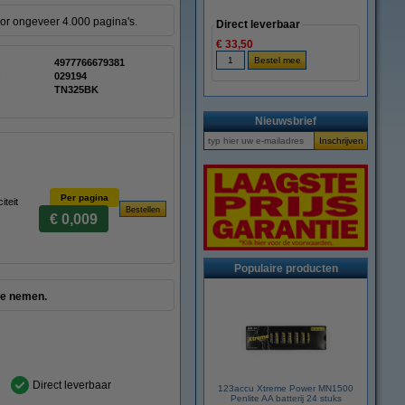
oor ongeveer 4.000 pagina's.
Direct leverbaar
€ 33,50
4977766679381
:
029194
TN325BK
Nieuwsbrief
Per pagina
teit
€ 0,009
Populaire producten
te nemen.
Direct leverbaar
123accu Xtreme Power MN1500
Penlite AA batterij 24 stuks