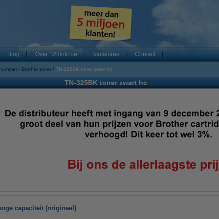
Blog
Over 123inkt.be
Vacatures
Contact
 nummer
Brother toner
TN-325BK toner zwart hc
TN-325BK toner zwart hc
oge capaciteit (origineel)