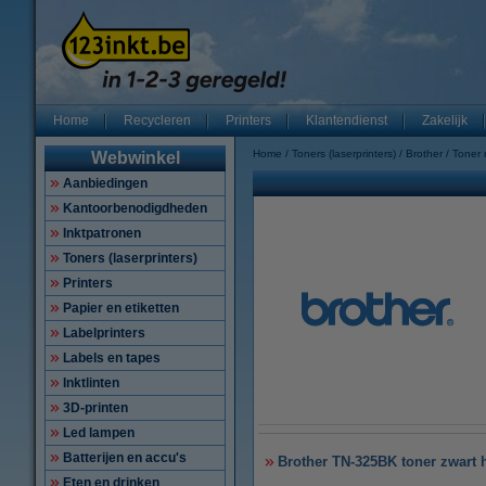
Home
Recycleren
Printers
Klantendienst
Zakelijk
Home
Toners (laserprinters)
Brother
Toner
Webwinkel
Aanbiedingen
Kantoorbenodigdheden
Inktpatronen
Toners (laserprinters)
Printers
Papier en etiketten
Labelprinters
Labels en tapes
Inktlinten
3D-printen
Led lampen
Batterijen en accu's
Brother TN-325BK toner zwart h
Eten en drinken