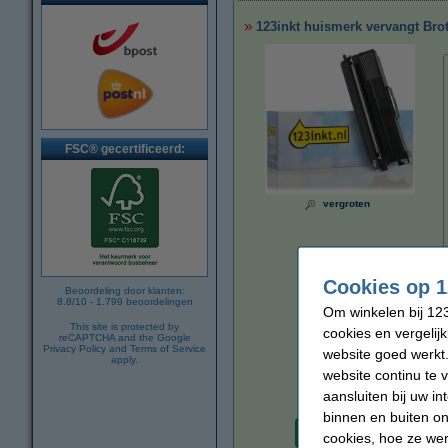
123inkt huismerk vervangt Brot
FSC® gecertificeerd:
vergroten
Cookies op 1
Beoordeling door klanten:
8.8
/
10
-
1.799
beoordelingen
Om winkelen bij 123
This site is protected by
cookies en vergelij
reCAPTCHA and the Google
Privacy Policy
and
Terms of Service
website goed werkt.
apply.
website continu te 
aansluiten bij uw i
Per pagina
binnen en buiten on
€ 0,009
cookies, hoe ze we