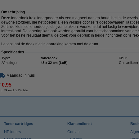
Omschrijving
Deze tonerdoek trekt tonerpoeder als een magneet aan en houdt het in de vezels va
gewone stofdoek, die het poeder alleen verspreidt of zelfs doet opwaaien, laat de
Zelfs de kleinste tonerdeeltjes blijven plakken. Voorkom dat het lastig te verwij
terechtkomt. De tonerlap kan ook worden gebruikt voor het schoonmaken van de b
Voor het beste resultaat dient u de doek voor gebruik in beide richtingen op te rek
Let op: laat de doek niet in aanraking komen met de drum
Specificaties
Type:
tonerdoek
Kleur:
Afmetingen:
43 x 32 cm (LxB)
Ons artikelnr
Maandag in huis
€ 0,95
 0,79 excl. 21% btw
Toner cartridges
Klantendienst
Bedr
HP toners
Contact
Alge