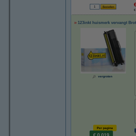
€
123inkt huismerk vervangt Brot
vergroten
Per pagina
€ 0,019