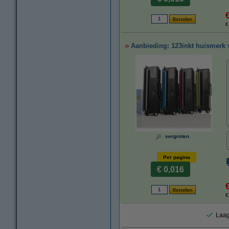
€
Aanbieding: 123inkt huismerk v
vergroten
Per pagina
€ 0,016
€
Laag