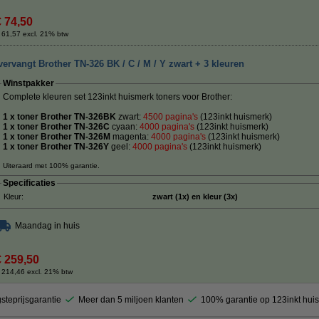
€ 74,50
 61,57 excl. 21% btw
ervangt Brother TN-326 BK / C / M / Y zwart + 3 kleuren
Winstpakker
Complete kleuren set 123inkt huismerk toners voor Brother:
1 x toner Brother TN-326BK
zwart:
4500 pagina's
(123inkt huismerk)
1 x toner Brother TN-326C
cyaan:
40
00 pagina's
(123inkt huismerk)
1 x toner Brother TN-326M
magenta:
4
000 pagina's
(123inkt huismerk)
1 x toner Brother TN-326Y
geel:
4
000 pagina's
(123inkt huismerk)
Uiteraard met 100% garantie.
Specificaties
Kleur:
zwart (1x) en kleur (3x)
Maandag in huis
€ 259,50
 214,46 excl. 21% btw
steprijsgarantie
Meer dan 5 miljoen klanten
100% garantie op 123inkt hui