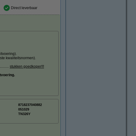
Direct leverbaar
tvoering).
ste kwaliteitsnormen).
.......
stukken goedkoper!!!
tvoering.
8718237040882
:
051029
TN326Y