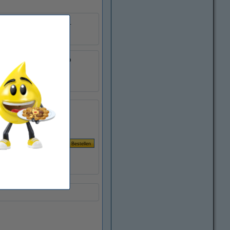
r ongeveer 3.500 pagina's.
4977766735049
:
901384
TN326Y
Per pagina
it
€ 0,019