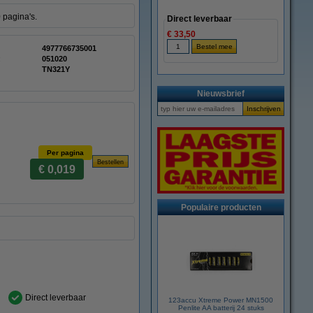
 pagina's.
Direct leverbaar
€ 33,50
4977766735001
:
051020
TN321Y
Nieuwsbrief
Per pagina
€ 0,019
Populaire producten
Direct leverbaar
123accu Xtreme Power MN1500
Penlite AA batterij 24 stuks