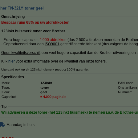
ther TN-321Y toner geel
Omschrijving
Bespaar ruim
65%
op uw afdrukkosten
123inkt huismerk toner voor Brother
- Extra hoge capaciteit
4.000 afdrukken
(dus 2.500 afdrukken meer dan de Brother 
- Geproduceerd door een
ISO9001
gecertificeerde fabrikant (dus volgens de hoog
Geen kwaliteitsverschil
, een veel hogere capaciteit dan de Brother-uitvoering, en ....
Klik
hier
voor extra informatie over de kwaliteit van onze toners.
Uiteraard ook op dit 123inkt huismerk product 100% garantie.
Specificaties
Merk:
123inkt
EAN-code:
Type:
toner
Ons artikelnr
Kleur:
geel
Nummer:
Capaciteit:
± 4.000 pagina's
Tip
Wij adviseren u deze toner (het 123inkt huismerk) te nemen i.p.v. de Brother-ui
Maandag in huis