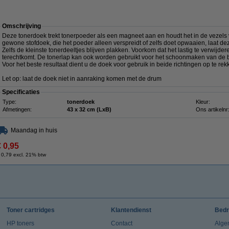
Omschrijving
Deze tonerdoek trekt tonerpoeder als een magneet aan en houdt het in de vezels va
gewone stofdoek, die het poeder alleen verspreidt of zelfs doet opwaaien, laat de
Zelfs de kleinste tonerdeeltjes blijven plakken. Voorkom dat het lastig te verwij
terechtkomt. De tonerlap kan ook worden gebruikt voor het schoonmaken van de b
Voor het beste resultaat dient u de doek voor gebruik in beide richtingen op te rek
Let op: laat de doek niet in aanraking komen met de drum
Specificaties
Type:
tonerdoek
Kleur:
Afmetingen:
43 x 32 cm (LxB)
Ons artikelnr
Maandag in huis
€ 0,95
 0,79 excl. 21% btw
Toner cartridges
Klantendienst
Bedr
HP toners
Contact
Alge