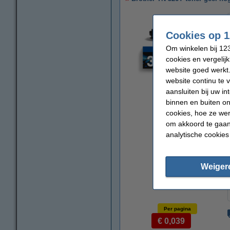
Cookies op 1
Om winkelen bij 123
cookies en vergelij
website goed werkt.
website continu te 
aansluiten bij uw i
vergroten
binnen en buiten on
cookies, hoe ze we
om akkoord te gaan.
analytische cookies
Weiger
Per pagina
€ 0,039