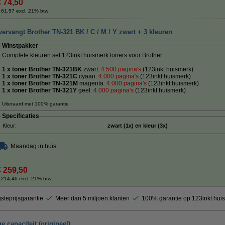
€ 74,50
 61,57 excl. 21% btw
ervangt Brother TN-321 BK / C / M / Y zwart + 3 kleuren
Winstpakker
Complete kleuren set 123inkt huismerk toners voor Brother:
1 x toner Brother TN-321BK
zwart:
4.500 pagina's
(123inkt huismerk)
1 x toner Brother TN-321C
cyaan:
4.0
00 pagina's
(123inkt huismerk)
1 x toner Brother TN-321M
magenta:
4
.000 pagina's
(123inkt huismerk)
1 x toner Brother TN-321Y
geel:
4
.000 pagina's
(123inkt huismerk)
Uiteraard met 100% garantie
Specificaties
Kleur:
zwart (1x) en kleur (3x)
Maandag in huis
€ 259,50
 214,46 excl. 21% btw
steprijsgarantie
Meer dan 5 miljoen klanten
100% garantie op 123inkt hui
 capaciteit (origineel)