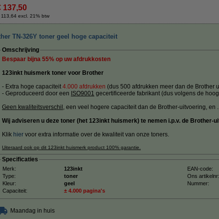
€ 137,50
 113,64 excl. 21% btw
her TN-326Y toner geel hoge capaciteit
Omschrijving
Bespaar bijna
55%
op uw afdrukkosten
123inkt huismerk toner voor Brother
- Extra hoge capaciteit
4.000 afdrukken
(dus 500 afdrukken meer dan de Brother ui
- Geproduceerd door een
ISO9001
gecertificeerde fabrikant (dus volgens de hoog
Geen kwaliteitsverschil
, een veel hogere capaciteit dan de Brother-uitvoering, en ....
Wij adviseren u deze toner (het 123inkt huismerk) te nemen i.p.v. de Brother-ui
Klik
hier
voor extra informatie over de kwaliteit van onze toners.
Uiteraard ook op dit 123inkt huismerk product 100% garantie.
Specificaties
Merk:
123inkt
EAN-code:
Type:
toner
Ons artikelnr
Kleur:
geel
Nummer:
Capaciteit:
± 4.000 pagina's
Maandag in huis