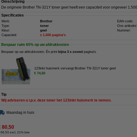
Omschrijving
De originele Brother TN-321Y toner geel heeft een capaciteit voor ongeveer 1.500
Specificaties
Merk:
Brother
EAN-code:
Type:
toner
Ons artikelnr
Kleur:
geel
Nummer:
Capaciteit:
± 1.500 pagina's
Bespaar ruim
65%
op uw afdrukkosten
Bespaar op uw afdrukkosten. Én
print
bijna 3 x zoveel
pagina's.
123inkt huismerk vervangt Brother TN-321Y toner geel
€ 74,50
Tip
Wij adviseren u i.p.v. deze toner het 123inkt huismerk te nemen.
Maandag in huis
€ 80,50
 66,53 excl. 21% btw