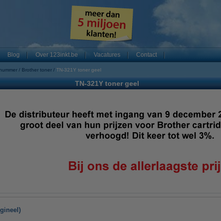
Blog
Over 123inkt.be
Vacatures
Contact
 nummer
Brother toner
TN-321Y toner geel
TN-321Y toner geel
gineel)