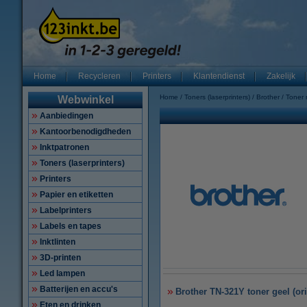
Home
Recycleren
Printers
Klantendienst
Zakelijk
Home
Toners (laserprinters)
Brother
Toner
Webwinkel
Aanbiedingen
Kantoorbenodigdheden
Inktpatronen
Toners (laserprinters)
Printers
Papier en etiketten
Labelprinters
Labels en tapes
Inktlinten
3D-printen
Led lampen
Batterijen en accu's
Brother TN-321Y toner geel (ori
Eten en drinken