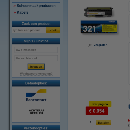
Schoonmaakproducten
Kabels
Zoek een product
Zoek
Mijn 123inkt.be
vergroten
Wachtwoord vergeten?
Betaalopties:
Per pagina
€ 0,054
€
Verzendopties: