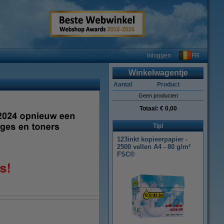
FR
Inloggen
Winkelwagentje
Aantal
Product
Geen producten
Totaal:
€ 0,00
Tip!
123inkt kopieerpapier -
2500 vellen A4 - 80 g/m²
FSC®