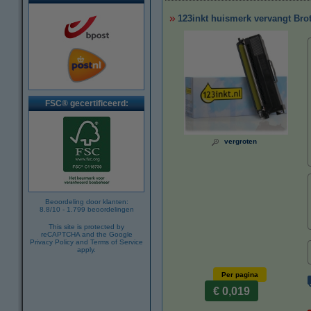
123inkt huismerk vervangt Bro
FSC® gecertificeerd:
vergroten
Beoordeling door klanten:
8.8
/
10
-
1.799
beoordelingen
This site is protected by
reCAPTCHA and the Google
Privacy Policy
and
Terms of Service
apply.
Per pagina
€ 0,019