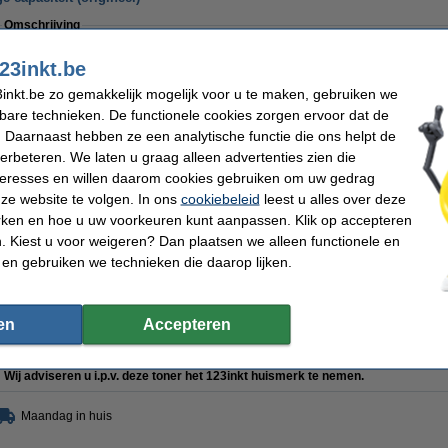
Omschrijving
De originele Brother TN-326Y toner geel hoge capaciteit heeft een capaciteit voo
23inkt.be
Dit betreft een
milieuproduct
, zonder kartonnen oververpakking.
inkt.be zo gemakkelijk mogelijk voor u te maken, gebruiken we
Specificaties
kbare technieken. De functionele cookies zorgen ervoor dat de
Merk:
Brother
EAN-code:
Type:
toner
Ons artikelnr
 Daarnaast hebben ze een analytische functie die ons helpt de
Kleur:
geel
Nummer:
verbeteren. We laten u graag alleen advertenties zien die
Capaciteit:
± 3.500 pagina's
nteresses en willen daarom cookies gebruiken om uw gedrag
Bespaar bijna
55%
op uw afdrukkosten
ze website te volgen. In ons
cookiebeleid
leest u alles over deze
rken en hoe u uw voorkeuren kunt aanpassen. Klik op accepteren
Bespaar op uw afdrukkosten. Én print
500 pagina's meer
.
 Kiest u voor weigeren? Dan plaatsen we alleen functionele en
 en gebruiken we technieken die daarop lijken.
123inkt huismerk vervangt Brother TN-326Y toner geel hoge capacite
€ 74,50
en
Accepteren
Tip
Wij adviseren u i.p.v. deze toner het 123inkt huismerk te nemen.
Maandag in huis