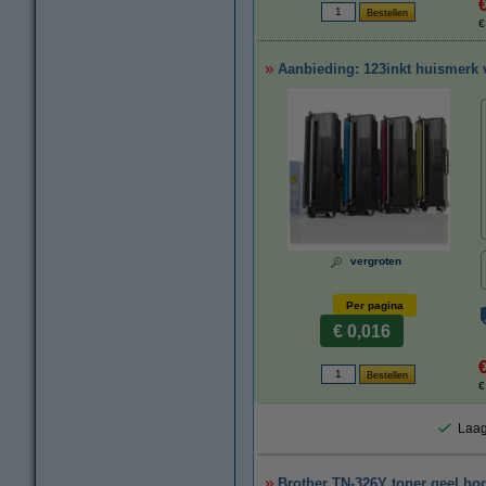
€
Aanbieding: 123inkt huismerk v
vergroten
Per pagina
€ 0,016
€
Laag
Brother TN-326Y toner geel hoge