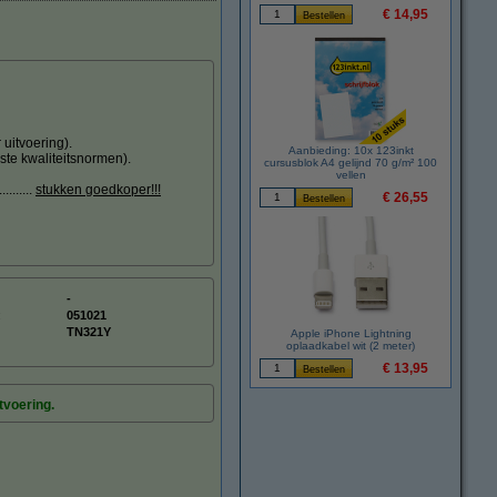
€ 14,95
uitvoering).
Aanbieding: 10x 123inkt
ste kwaliteitsnormen).
cursusblok A4 gelijnd 70 g/m² 100
vellen
.......
stukken goedkoper!!!
€ 26,55
-
:
051021
TN321Y
Apple iPhone Lightning
oplaadkabel wit (2 meter)
€ 13,95
tvoering.