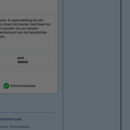
st. In tegenstelling tot een
ze doek het poeder niet meer los.
deren poeder op uw handen
innenkant van de laserprinter.
ken.
geel
:
999058
Direct leverbaar
ijfsinformatie
mene Voorwaarden