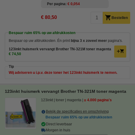
Per pagina
€ 0,054
€ 80,50
Bestellen
Bespaar ruim
65%
op uw afdrukkosten
Bespaar op uw afdrukkosten. Én
print
bijna 3 x zoveel
meer
pagina's.
123inkt huismerk vervangt Brother TN-321M toner magenta
€ 74,50
Tip
Wij adviseren u i.p.v. deze toner het 123inkt huismerk te nemen.
123inkt huismerk vervangt Brother TN-321M toner magenta
123inkt
toner
magenta
± 4.000 pagina's
Bekijk de specificaties en omschrijving
Bespaar ruim
65%
op uw afdrukkosten
Direct leverbaar
Morgen in huis