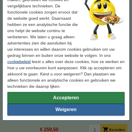
vergelijkbare technieken. De
Bekijk de specificaties en omschrijving
functionele cookies zorgen ervoor dat
Bespaar bijna
55%
op uw afdrukkosten
de website goed werkt. Daarnaast
Direct leverbaar
hebben ze een analytische functie die
Morgen in huis
ons helpt de website continu te
Per pagina
€ 0,019
verbeteren. We laten u graag alleen
advertenties zien die aansluiten bij
€ 74,50
uw interesses en willen daarom cookies gebruiken om uw
Bestellen
gedrag binnen en buiten onze website te volgen. In ons
cookiebeleid
leest u alles over deze cookies, hoe ze werken en
hoe u uw voorkeuren kunt aanpassen. Klik op accepteren om
Aanbieding: 123inkt huismerk vervangt Brother TN-326 BK /
akkoord te gaan. Kiest u voor weigeren? Dan plaatsen we
C / M / Y zwart + 3 kleuren
alleen functionele en analytische cookies en gebruiken we
zwart (1x) en kleur (3x)
technieken die daarop lijken.
Bekijk de specificaties en omschrijving
Accepteren
Direct leverbaar
Morgen in huis
Weigeren
Per pagina
€ 0,016
€ 259,50
Bestellen