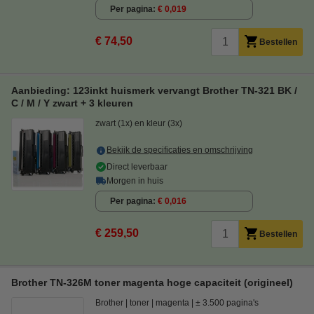
Per pagina
€ 0,019
€ 74,50
Bestellen
Aanbieding: 123inkt huismerk vervangt Brother TN-321 BK /
C / M / Y zwart + 3 kleuren
zwart (1x) en kleur (3x)
Bekijk de specificaties en omschrijving
Direct leverbaar
Morgen in huis
Per pagina
€ 0,016
€ 259,50
Bestellen
Brother TN-326M toner magenta hoge capaciteit (origineel)
Brother
toner
magenta
± 3.500 pagina's