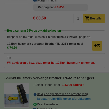
Morgen in huis
Per pagina
€ 0,054
€ 80,50
Bestellen
Bespaar ruim
65%
op uw afdrukkosten
Bespaar op uw afdrukkosten. Én
print
bijna 3 x zoveel
pagina's.
123inkt huismerk vervangt Brother TN-321Y toner geel
€ 74,50
Tip
Wij adviseren u i.p.v. deze toner het 123inkt huismerk te nemen.
123inkt huismerk vervangt Brother TN-321Y toner geel
123inkt
toner
geel
± 4.000 pagina's
Bekijk de specificaties en omschrijving
Bespaar ruim
65%
op uw afdrukkosten
Direct leverbaar