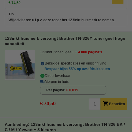
€ 74,50
Tip
Wij adviseren u i.p.v. deze toner het 123inkt huismerk te nemen.
123inkt huismerk vervangt Brother TN-326Y toner geel hoge
capaciteit
123inkt
toner
geel
± 4.000 pagina's
Bekijk de specificaties en omschrijving
Bespaar bijna
55%
op uw afdrukkosten
Direct leverbaar
Morgen in huis
Per pagina
€ 0,019
€ 74,50
Bestellen
Aanbieding: 123inkt huismerk vervangt Brother TN-326 BK /
C / M / Y zwart + 3 kleuren