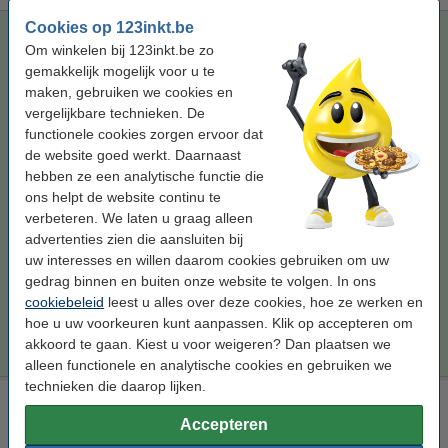
Cookies op 123inkt.be
123inkt huismerk vervangt Brother TN-326BK toner zwart
Om winkelen bij 123inkt.be zo
hoge capaciteit
gemakkelijk mogelijk voor u te
123inkt
toner
zwart
± 4.500 pagina's
maken, gebruiken we cookies en
vergelijkbare technieken. De
Bekijk de specificaties en omschrijving
functionele cookies zorgen ervoor dat
Bespaar bijna
50%
op uw afdrukkosten
de website goed werkt. Daarnaast
Direct leverbaar
hebben ze een analytische functie die
Morgen in huis
ons helpt de website continu te
Per pagina
€ 0,009
verbeteren. We laten u graag alleen
advertenties zien die aansluiten bij
€ 39,50
Bestellen
uw interesses en willen daarom cookies gebruiken om uw
gedrag binnen en buiten onze website te volgen. In ons
cookiebeleid
leest u alles over deze cookies, hoe ze werken en
Tip
hoe u uw voorkeuren kunt aanpassen. Klik op accepteren om
Wij adviseren u deze toner (het 123inkt huismerk) te nemen i.p.v. de
Brother-uitvoering.
akkoord te gaan. Kiest u voor weigeren? Dan plaatsen we
alleen functionele en analytische cookies en gebruiken we
technieken die daarop lijken.
Brother TN-326C toner cyaan hoge capaciteit (origineel)
Accepteren
Brother
toner
cyaan
± 3.500 pagina's