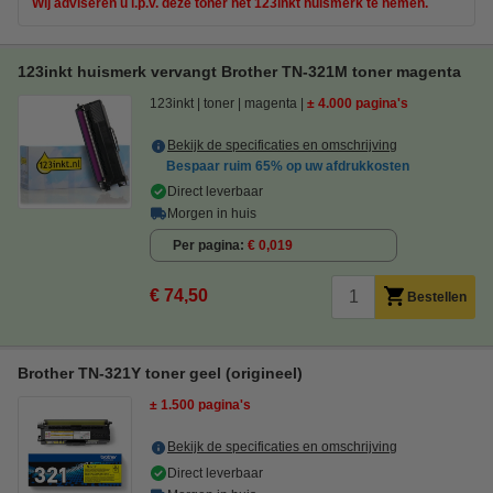
Wij adviseren u i.p.v. deze toner het 123inkt huismerk te nemen.
123inkt huismerk vervangt Brother TN-321M toner magenta
123inkt
toner
magenta
± 4.000 pagina's
Bekijk de specificaties en omschrijving
Bespaar ruim
65%
op uw afdrukkosten
Direct leverbaar
Morgen in huis
Per pagina
€ 0,019
€ 74,50
Bestellen
Brother TN-321Y toner geel (origineel)
± 1.500 pagina's
Bekijk de specificaties en omschrijving
Direct leverbaar