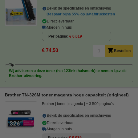
Bekijk de specificaties en omschrijving
Bespaar bijna
55%
op uw afdrukkosten
Direct leverbaar
Morgen in huis
Per pagina
€ 0,019
€ 74,50
Bestellen
Tip
Wij adviseren u deze toner (het 123inkt huismerk) te nemen i.p.v. de
Brother-uitvoering.
Brother TN-326M toner magenta hoge capaciteit (origineel)
Brother
toner
magenta
± 3.500 pagina's
Bekijk de specificaties en omschrijving
Direct leverbaar
Morgen in huis
Per pagina
€ 0,039