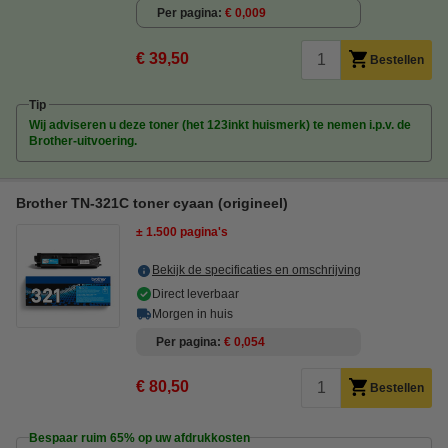
Per pagina
€ 0,009
€ 39,50
Bestellen
Tip
Wij adviseren u deze toner (het 123inkt huismerk) te nemen i.p.v. de
Brother-uitvoering.
Brother TN-321C toner cyaan (origineel)
± 1.500 pagina's
Bekijk de specificaties en omschrijving
Direct leverbaar
Morgen in huis
Per pagina
€ 0,054
€ 80,50
Bestellen
Bespaar ruim
65%
op uw afdrukkosten