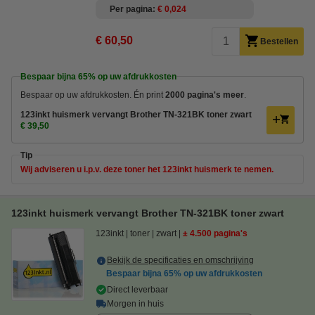
Per pagina
€ 0,024
€ 60,50
Bestellen
Bespaar bijna
65%
op uw afdrukkosten
Bespaar op uw afdrukkosten. Én print
2000 pagina's meer
.
123inkt huismerk vervangt Brother TN-321BK toner zwart
€ 39,50
Tip
Wij adviseren u i.p.v. deze toner het 123inkt huismerk te nemen.
123inkt huismerk vervangt Brother TN-321BK toner zwart
123inkt
toner
zwart
± 4.500 pagina's
Bekijk de specificaties en omschrijving
Bespaar bijna
65%
op uw afdrukkosten
Direct leverbaar
Morgen in huis