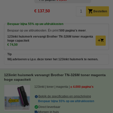
€ 137,50
Bestellen
Bespaar bijna
55%
op uw afdrukkosten
Bespaar op uw afdrukkosten. Én print
500 pagina's meer
.
123inkt huismerk vervangt Brother TN-326M toner magenta
hoge capaciteit
€ 74,50
Tip
Wij adviseren u i.p.v. deze toner het 123inkt huismerk te nemen.
123inkt huismerk vervangt Brother TN-326M toner magenta
hoge capaciteit
123inkt
toner
magenta
± 4.000 pagina's
Bekijk de specificaties en omschrijving
Bespaar bijna
55%
op uw afdrukkosten
Direct leverbaar
Morgen in huis