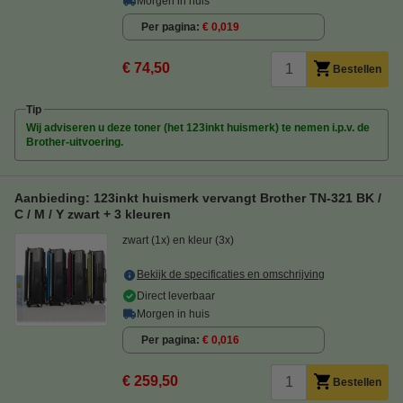
Morgen in huis
Per pagina
€ 0,019
€ 74,50
Bestellen
Tip
Wij adviseren u deze toner (het 123inkt huismerk) te nemen i.p.v. de
Brother-uitvoering.
Aanbieding: 123inkt huismerk vervangt Brother TN-321 BK /
C / M / Y zwart + 3 kleuren
zwart (1x) en kleur (3x)
Bekijk de specificaties en omschrijving
Direct leverbaar
Morgen in huis
Per pagina
€ 0,016
€ 259,50
Bestellen