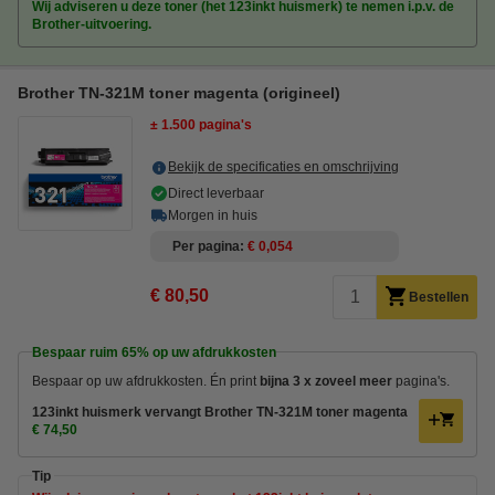
Wij adviseren u deze toner (het 123inkt huismerk) te nemen i.p.v. de
Brother-uitvoering.
Brother TN-321M toner magenta (origineel)
± 1.500 pagina's
Bekijk de specificaties en omschrijving
Direct leverbaar
Morgen in huis
Per pagina
€ 0,054
€ 80,50
Bestellen
Bespaar ruim
65%
op uw afdrukkosten
Bespaar op uw afdrukkosten. Én
print
bijna 3 x zoveel
meer
pagina's.
123inkt huismerk vervangt Brother TN-321M toner magenta
€ 74,50
Tip