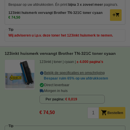
Bespaar op uw afdrukkosten. Én
print
bijna 3 x zoveel
meer
pagina's.
123inkt huismerk vervangt Brother TN-321C toner cyaan
€ 74,50
Tip
Wij adviseren u i.p.v. deze toner het 123inkt huismerk te nemen.
123inkt huismerk vervangt Brother TN-321C toner cyaan
123inkt
toner
cyaan
± 4.000 pagina's
Bekijk de specificaties en omschrijving
Bespaar ruim
65%
op uw afdrukkosten
Direct leverbaar
Morgen in huis
Per pagina
€ 0,019
€ 74,50
Bestellen
Tip