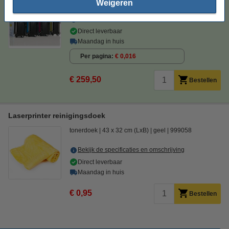
Weigeren
Bekijk de specificaties en omschrijving
Direct leverbaar
Maandag in huis
Per pagina
€ 0,016
€ 259,50
Bestellen
Laserprinter reinigingsdoek
tonerdoek
43 x 32 cm (LxB)
geel
999058
Bekijk de specificaties en omschrijving
Direct leverbaar
Maandag in huis
€ 0,95
Bestellen