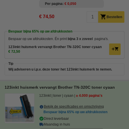
Per pagina
€ 0,050
€ 74,50
Bestellen
Bespaar bijna
65%
op uw afdrukkosten
Bespaar op uw afdrukkosten. Én
print
bijna 3 x zoveel
pagina's.
123inkt huismerk vervangt Brother TN-320C toner cyaan
€ 72,50
Tip
Wij adviseren u i.p.v. deze toner het 123inkt huismerk te nemen.
123inkt huismerk vervangt Brother TN-320C toner cyaan
123inkt
toner
cyaan
± 4.000 pagina's
Bekijk de specificaties en omschrijving
Bespaar bijna
65%
op uw afdrukkosten
Direct leverbaar
Maandag in huis