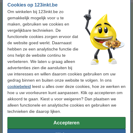
Cookies op 123inkt.be
123inkt huismerk vervangt Brother TN-325C toner cyaan
Om winkelen bij 123inkt.be zo
hoge capaciteit
Aanbeveling
gemakkelijk mogelijk voor u te
maken, gebruiken we cookies en
123inkt
toner
cyaan
± 4.000 pagina's
vergelijkbare technieken. De
Bekijk de specificaties en omschrijving
functionele cookies zorgen ervoor dat
Bespaar bijna
55%
op uw afdrukkosten
de website goed werkt. Daarnaast
Direct leverbaar
hebben ze een analytische functie die
Maandag in huis
ons helpt de website continu te
verbeteren. We laten u graag alleen
Per pagina
€ 0,019
advertenties zien die aansluiten bij
uw interesses en willen daarom cookies gebruiken om uw
€ 74,50
Bestellen
gedrag binnen en buiten onze website te volgen. In ons
cookiebeleid
leest u alles over deze cookies, hoe ze werken en
Tip
hoe u uw voorkeuren kunt aanpassen. Klik op accepteren om
Wij adviseren u deze toner (het 123inkt huismerk) te nemen i.p.v. de
akkoord te gaan. Kiest u voor weigeren? Dan plaatsen we
Brother-uitvoering.
alleen functionele en analytische cookies en gebruiken we
technieken die daarop lijken.
Aanbieding: 123inkt huismerk vervangt Brother TN-325 BK /
Accepteren
C / M / Y zwart + 3 kleuren
Winstpakker
zwart (1x) en kleur (3x)