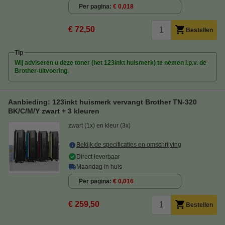
Per pagina
€ 0,018
€ 72,50
Bestellen
Tip
Wij adviseren u deze toner (het 123inkt huismerk) te nemen i.p.v. de
Brother-uitvoering.
Aanbieding: 123inkt huismerk vervangt Brother TN-320
BK/C/M/Y zwart + 3 kleuren
zwart (1x) en kleur (3x)
Bekijk de specificaties en omschrijving
Direct leverbaar
Maandag in huis
Per pagina
€ 0,016
€ 259,50
Bestellen