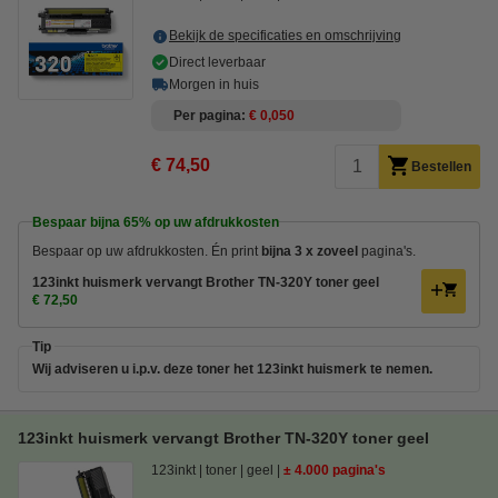
Bekijk de specificaties en omschrijving
Direct leverbaar
Morgen in huis
Per pagina
€ 0,050
€ 74,50
Bestellen
Bespaar bijna
65%
op uw afdrukkosten
Bespaar op uw afdrukkosten. Én
print
bijna 3 x zoveel
pagina's.
123inkt huismerk vervangt Brother TN-320Y toner geel
€ 72,50
Tip
Wij adviseren u i.p.v. deze toner het 123inkt huismerk te nemen.
123inkt huismerk vervangt Brother TN-320Y toner geel
123inkt
toner
geel
± 4.000 pagina's