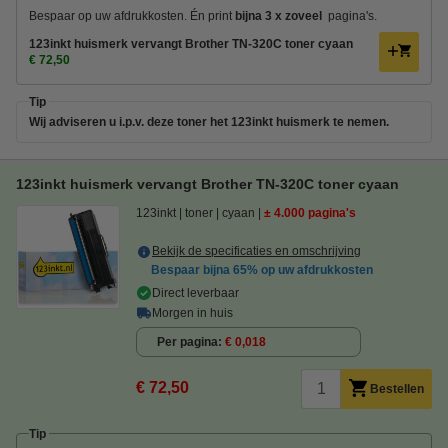
Bespaar op uw afdrukkosten. Én
print
bijna 3 x zoveel
pagina's.
123inkt huismerk vervangt Brother TN-320C toner cyaan
€ 72,50
Tip
Wij adviseren u i.p.v. deze toner het 123inkt huismerk te nemen.
123inkt huismerk vervangt Brother TN-320C toner cyaan
123inkt
toner
cyaan
± 4.000 pagina's
Bekijk de specificaties en omschrijving
Bespaar bijna
65%
op uw afdrukkosten
Direct leverbaar
Morgen in huis
Per pagina
€ 0,018
€ 72,50
Bestellen
Tip