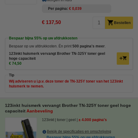
Per pagina
€ 0,039
€ 137,50
Bestellen
Bespaar bijna
55%
op uw afdrukkosten
Bespaar op uw afdrukkosten. Én print
500 pagina's meer
.
123inkt huismerk vervangt Brother TN-325Y toner geel
hoge capaciteit
€ 74,50
Tip
Wij adviseren u i.p.v. deze toner de TN-325Y toner van het 123inkt
huismerk te nemen.
123inkt huismerk vervangt Brother TN-325Y toner geel hoge
capaciteit
Aanbeveling
123inkt
toner
geel
± 4.000 pagina's
Bekijk de specificaties en omschrijving
Bespaar bijna
55%
op uw afdrukkosten