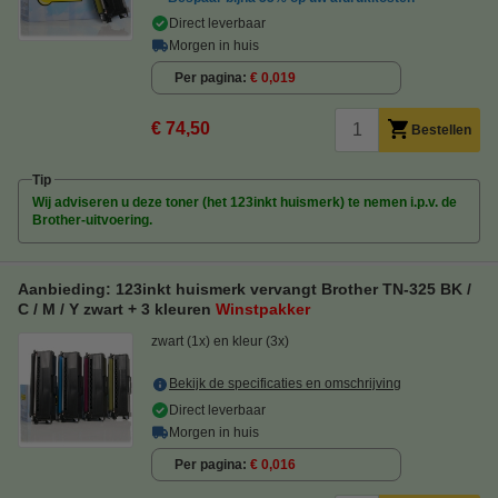
Direct leverbaar
Morgen in huis
Per pagina
€ 0,019
€ 74,50
Bestellen
Tip
Wij adviseren u deze toner (het 123inkt huismerk) te nemen i.p.v. de
Brother-uitvoering.
Aanbieding: 123inkt huismerk vervangt Brother TN-325 BK /
C / M / Y zwart + 3 kleuren
Winstpakker
zwart (1x) en kleur (3x)
Bekijk de specificaties en omschrijving
Direct leverbaar
Morgen in huis
Per pagina
€ 0,016