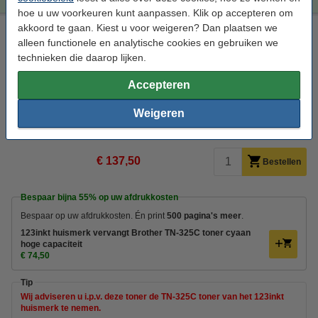
hoe u uw voorkeuren kunt aanpassen. Klik op accepteren om
akkoord te gaan. Kiest u voor weigeren? Dan plaatsen we
Brother TN-325C toner cyaan hoge capaciteit (origineel)
alleen functionele en analytische cookies en gebruiken we
Brother
toner
cyaan
± 3.500 pagina's
technieken die daarop lijken.
Bekijk de specificaties en omschrijving
Accepteren
Direct leverbaar
Morgen in huis
Weigeren
Per pagina
€ 0,039
€ 137,50
Bestellen
Bespaar bijna
55%
op uw afdrukkosten
Bespaar op uw afdrukkosten. Én print
500 pagina's meer
.
123inkt huismerk vervangt Brother TN-325C toner cyaan
hoge capaciteit
€ 74,50
Tip
Wij adviseren u i.p.v. deze toner de TN-325C toner van het 123inkt
huismerk te nemen.