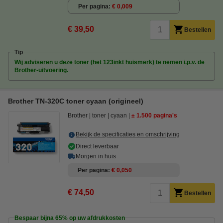
Per pagina
€ 0,009
€ 39,50
Bestellen
Tip
Wij adviseren u deze toner (het 123inkt huismerk) te nemen i.p.v. de
Brother-uitvoering.
Brother TN-320C toner cyaan (origineel)
Brother
toner
cyaan
± 1.500 pagina's
Bekijk de specificaties en omschrijving
Direct leverbaar
Morgen in huis
Per pagina
€ 0,050
€ 74,50
Bestellen
Bespaar bijna
65%
op uw afdrukkosten