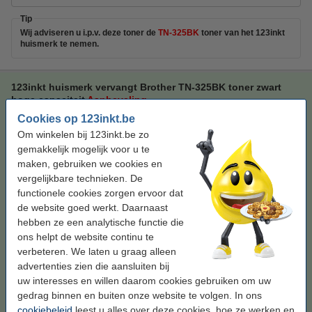
Tip
Wij adviseren u i.p.v. deze toner de
TN-325BK
toner van het 123inkt
huismerk te nemen.
123inkt huismerk vervangt Brother TN-325BK toner zwart
hoge capaciteit
Aanbeveling
Cookies op 123inkt.be
123inkt
toner
zwart
± 4.500 pagina's
Om winkelen bij 123inkt.be zo
Bekijk de specificaties en omschrijving
gemakkelijk mogelijk voor u te
Bespaar ruim
45%
op uw afdrukkosten
maken, gebruiken we cookies en
Direct leverbaar
vergelijkbare technieken. De
Morgen in huis
functionele cookies zorgen ervoor dat
de website goed werkt. Daarnaast
Per pagina
€ 0,009
hebben ze een analytische functie die
ons helpt de website continu te
€ 39,50
Bestellen
verbeteren. We laten u graag alleen
advertenties zien die aansluiten bij
Tip
uw interesses en willen daarom cookies gebruiken om uw
Wij adviseren u deze toner (het 123inkt huismerk) te nemen i.p.v. de
gedrag binnen en buiten onze website te volgen. In ons
Brother-uitvoering.
cookiebeleid
leest u alles over deze cookies, hoe ze werken en