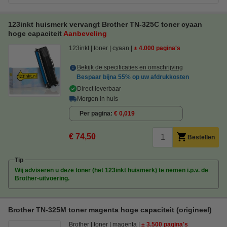
123inkt huismerk vervangt Brother TN-325C toner cyaan
hoge capaciteit
Aanbeveling
123inkt
toner
cyaan
± 4.000 pagina's
Bekijk de specificaties en omschrijving
Bespaar bijna
55%
op uw afdrukkosten
Direct leverbaar
Morgen in huis
Per pagina
€ 0,019
€ 74,50
Bestellen
Tip
Wij adviseren u deze toner (het 123inkt huismerk) te nemen i.p.v. de
Brother-uitvoering.
Brother TN-325M toner magenta hoge capaciteit (origineel)
Brother
toner
magenta
± 3.500 pagina's