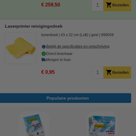
€ 259,50
Bestellen
Laserprinter reinigingsdoek
tonerdoek
43 x 32 cm (LxB)
geel
999058
Bekijk de specificaties en omschrijving
Direct leverbaar
Morgen in huis
€ 0,95
Bestellen
Populaire producten