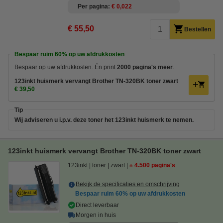
Per pagina
€ 0,022
€ 55,50
Bestellen
Bespaar ruim
60%
op uw afdrukkosten
Bespaar op uw afdrukkosten. Én print
2000 pagina's meer
.
123inkt huismerk vervangt Brother TN-320BK toner zwart
€ 39,50
Tip
Wij adviseren u i.p.v. deze toner het 123inkt huismerk te nemen.
123inkt huismerk vervangt Brother TN-320BK toner zwart
123inkt
toner
zwart
± 4.500 pagina's
Bekijk de specificaties en omschrijving
Bespaar ruim
60%
op uw afdrukkosten
Direct leverbaar
Morgen in huis