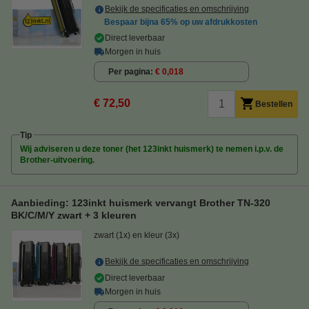
Bekijk de specificaties en omschrijving
Bespaar bijna
65%
op uw afdrukkosten
Direct leverbaar
Morgen in huis
Per pagina
€ 0,018
€ 72,50
Bestellen
Tip
Wij adviseren u deze toner (het 123inkt huismerk) te nemen i.p.v. de
Brother-uitvoering.
Aanbieding: 123inkt huismerk vervangt Brother TN-320
BK/C/M/Y zwart + 3 kleuren
zwart (1x) en kleur (3x)
Bekijk de specificaties en omschrijving
Direct leverbaar
Morgen in huis