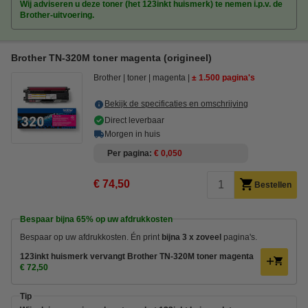
Wij adviseren u deze toner (het 123inkt huismerk) te nemen i.p.v. de
Brother-uitvoering.
Brother TN-320M toner magenta (origineel)
Brother
toner
magenta
± 1.500 pagina's
Bekijk de specificaties en omschrijving
Direct leverbaar
Morgen in huis
Per pagina
€ 0,050
€ 74,50
Bestellen
Bespaar bijna
65%
op uw afdrukkosten
Bespaar op uw afdrukkosten. Én
print
bijna 3 x zoveel
pagina's.
123inkt huismerk vervangt Brother TN-320M toner magenta
€ 72,50
Tip