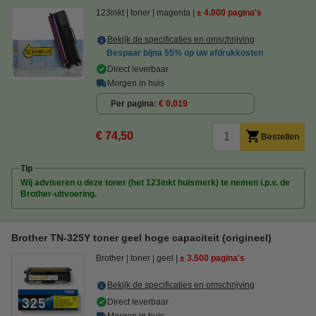
123inkt
toner
magenta
± 4.000 pagina's
Bekijk de specificaties en omschrijving
Bespaar bijna
55%
op uw afdrukkosten
Direct leverbaar
Morgen in huis
Per pagina
€ 0,019
€ 74,50
Bestellen
Tip
Wij adviseren u deze toner (het 123inkt huismerk) te nemen i.p.v. de
Brother-uitvoering.
Brother TN-325Y toner geel hoge capaciteit (origineel)
Brother
toner
geel
± 3.500 pagina's
Bekijk de specificaties en omschrijving
Direct leverbaar
Morgen in huis