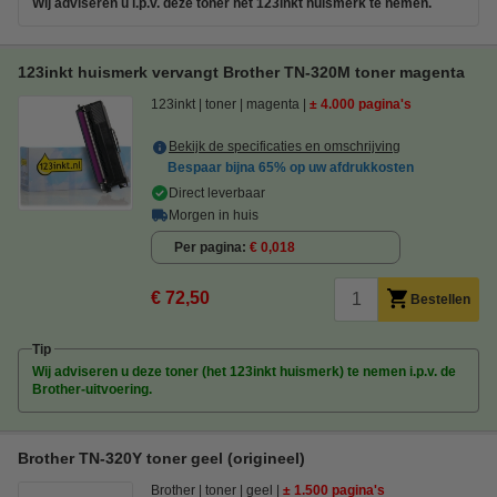
Wij adviseren u i.p.v. deze toner het 123inkt huismerk te nemen.
123inkt huismerk vervangt Brother TN-320M toner magenta
123inkt
toner
magenta
± 4.000 pagina's
Bekijk de specificaties en omschrijving
Bespaar bijna
65%
op uw afdrukkosten
Direct leverbaar
Morgen in huis
Per pagina
€ 0,018
€ 72,50
Bestellen
Tip
Wij adviseren u deze toner (het 123inkt huismerk) te nemen i.p.v. de
Brother-uitvoering.
Brother TN-320Y toner geel (origineel)
Brother
toner
geel
± 1.500 pagina's