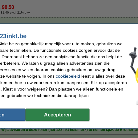
€ 98,50
 81,40 excl. 21% btw
her TN-3060 toner zwart hoge capaciteit
Winstpakker!
Omschrijving
23inkt.be
Bespaar bijna
60%
op uw afdrukkosten
inkt.be zo gemakkelijk mogelijk voor u te maken, gebruiken we
123inkt huismerk toner voor Brother
kbare technieken. De functionele cookies zorgen ervoor dat de
 Daarnaast hebben ze een analytische functie die ons helpt de
EXTRA hoge capaciteit
8.000 afdrukken
(dus ruim 1.300 afdrukken meer dan de Brother u
Geproduceerd door een
ISO9001
gecertificeerde fabrikant (dus volgens de hoogs
verbeteren. We laten u graag alleen advertenties zien die
nteresses en willen daarom cookies gebruiken om uw gedrag
Geen kwaliteitsverschil
, een veel hogere capaciteit dan de Brother-uitvoering, en ....
ze website te volgen. In ons
cookiebeleid
leest u alles over deze
Klik
hier
voor extra informatie over de kwaliteit van onze toners.
rken en hoe u uw voorkeuren kunt aanpassen. Klik op accepteren
Uiteraard ook op dit 123inkt huismerk product 100% garantie.
 Kiest u voor weigeren? Dan plaatsen we alleen functionele en
Specificaties
 en gebruiken we technieken die daarop lijken.
Merk:
123inkt
EAN-code:
Type:
toner
Ons artikelnr
Kleur:
zwart
Nummer:
en
Accepteren
Capaciteit:
± 8.000 pagina's
Tip
Wij adviseren u deze toner (het 123inkt huismerk) te nemen i.p.v. de Brother-ui