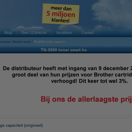
Blog
Over 123inkt.be
Vacatures
Contact
 nummer
Brother toner
TN-3060 toner zwart hc
TN-3060 toner zwart hc
e capaciteit (origineel)