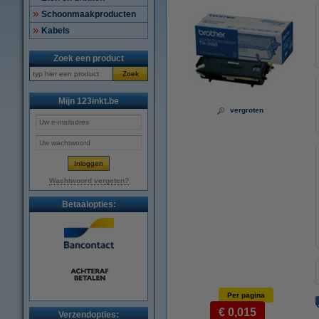
Schoonmaakproducten
Kabels
Zoek een product
Zoek
Mijn 123inkt.be
vergroten
Wachtwoord vergeten?
Betaalopties:
Per pagina
€ 0,015
Verzendopties: