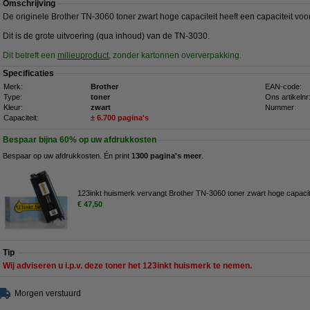
Omschrijving
De originele Brother TN-3060 toner zwart hoge capaciteit heeft een capaciteit vo
Dit is de grote uitvoering (qua inhoud) van de TN-3030.
Dit betreft een
milieuproduct
, zonder kartonnen oververpakking.
Specificaties
Merk:
Brother
EAN-code:
Type:
toner
Ons artikelnr
Kleur:
zwart
Nummer:
Capaciteit:
± 6.700 pagina's
Bespaar bijna
60%
op uw afdrukkosten
Bespaar op uw afdrukkosten. Én print
1300 pagina's meer
.
123inkt huismerk vervangt Brother TN-3060 toner zwart hoge capacit
€ 47,50
Tip
Wij adviseren u i.p.v. deze toner het 123inkt huismerk te nemen.
Morgen verstuurd