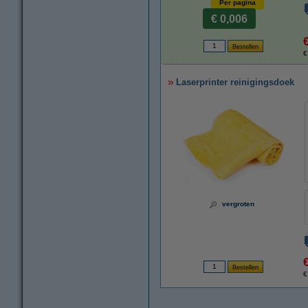
Per pagina
€ 0,006
€
Laserprinter reinigingsdoek
vergroten
€