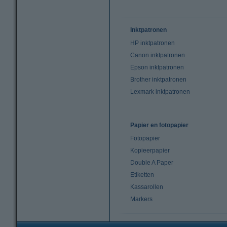
Inktpatronen
HP inktpatronen
Canon inktpatronen
Epson inktpatronen
Brother inktpatronen
Lexmark inktpatronen
Papier en fotopapier
Fotopapier
Kopieerpapier
Double A Paper
Etiketten
Kassarollen
Markers