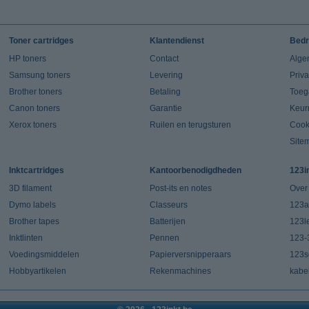
Toner cartridges
Klantendienst
Bedr
HP toners
Contact
Alge
Samsung toners
Levering
Priv
Brother toners
Betaling
Toeg
Canon toners
Garantie
Keur
Xerox toners
Ruilen en terugsturen
Cook
Site
Inktcartridges
Kantoorbenodigdheden
123i
3D filament
Post-its en notes
Over
Dymo labels
Classeurs
123a
Brother tapes
Batterijen
123l
Inktlinten
Pennen
123-
Voedingsmiddelen
Papierversnipperaars
123s
Hobbyartikelen
Rekenmachines
kabe