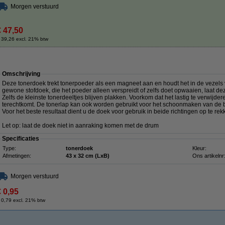
Morgen verstuurd
€ 47,50
 39,26 excl. 21% btw
Omschrijving
Deze tonerdoek trekt tonerpoeder als een magneet aan en houdt het in de vezels va
gewone stofdoek, die het poeder alleen verspreidt of zelfs doet opwaaien, laat de
Zelfs de kleinste tonerdeeltjes blijven plakken. Voorkom dat het lastig te verwij
terechtkomt. De tonerlap kan ook worden gebruikt voor het schoonmaken van de b
Voor het beste resultaat dient u de doek voor gebruik in beide richtingen op te rek
Let op: laat de doek niet in aanraking komen met de drum
Specificaties
Type:
tonerdoek
Kleur:
Afmetingen:
43 x 32 cm (LxB)
Ons artikelnr
Morgen verstuurd
€ 0,95
 0,79 excl. 21% btw