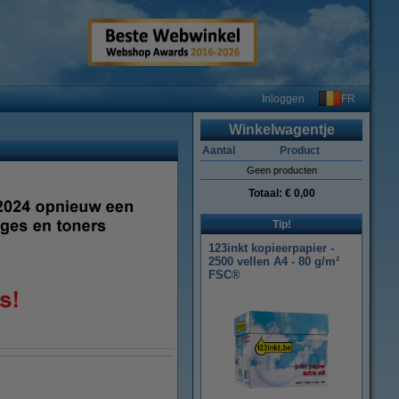
FR
Inloggen
Winkelwagentje
Aantal
Product
Geen producten
Totaal:
€ 0,00
Tip!
123inkt kopieerpapier -
2500 vellen A4 - 80 g/m²
FSC®