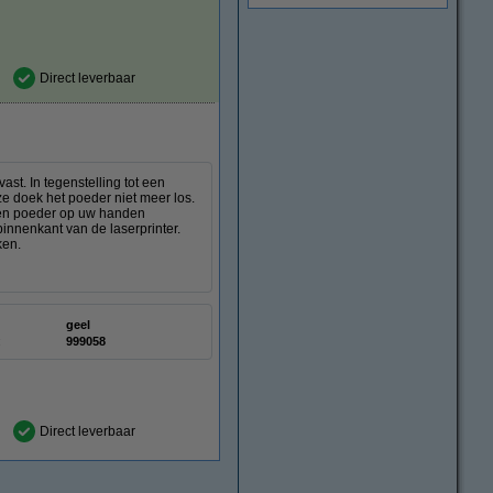
Direct leverbaar
st. In tegenstelling tot een
ze doek het poeder niet meer los.
deren poeder op uw handen
innenkant van de laserprinter.
ken.
geel
:
999058
Direct leverbaar