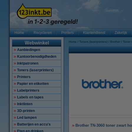
Home
Recycleren
Printers
Klantendienst
Zakelijk
Home
Toners (laserprinters)
Brother
Toner
Webwinkel
Aanbiedingen
Kantoorbenodigdheden
Inktpatronen
Toners (laserprinters)
Printers
Papier en etiketten
Labelprinters
Labels en tapes
Inktlinten
3D-printen
Led lampen
Batterijen en accu's
Brother TN-3060 toner zwart hog
Eten en drinken