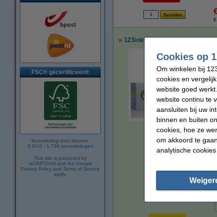
€
123inkt huismerk vervangt Brot
Cookies op 1
Om winkelen bij 123
FSC® gecertificeerd:
cookies en vergelij
website goed werkt.
website continu te 
aansluiten bij uw i
binnen en buiten on
vergroten
cookies, hoe ze we
om akkoord te gaan.
Beoordeling door klanten:
8.8
/
10
-
1.799
beoordelingen
analytische cookies
This site is protected by
reCAPTCHA and the Google
Privacy Policy
and
Terms of Service
apply.
Weiger