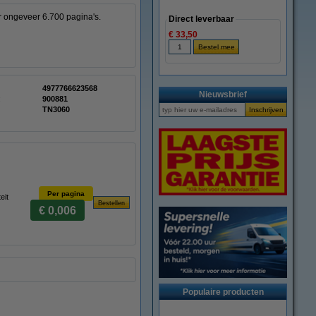
or ongeveer 6.700 pagina's.
Direct leverbaar
€ 33,50
4977766623568
Nieuwsbrief
:
900881
TN3060
Per pagina
eit
€ 0,006
Populaire producten