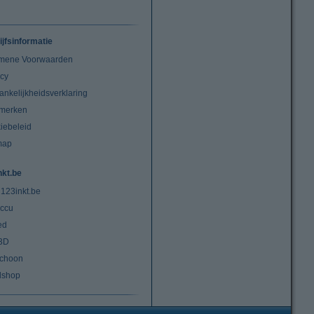
ijfsinformatie
mene Voorwaarden
acy
ankelijkheidsverklaring
merken
iebeleid
map
nkt.be
 123inkt.be
ccu
ed
3D
choon
lshop