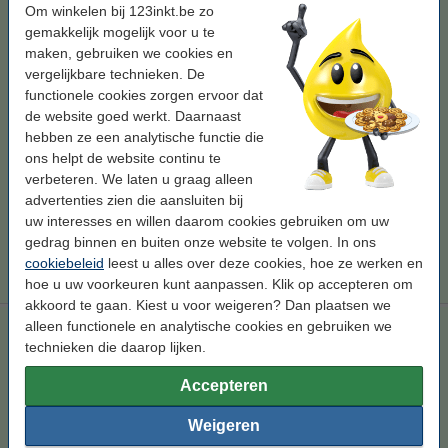
± 4.250 pagina's
Om winkelen bij 123inkt.be zo
gemakkelijk mogelijk voor u te
Bekijk de specificaties en omschrijving
maken, gebruiken we cookies en
Bespaar
40,6%
op uw afdrukkosten
vergelijkbare technieken. De
Direct leverbaar
functionele cookies zorgen ervoor dat
Morgen in huis
de website goed werkt. Daarnaast
hebben ze een analytische functie die
Per pagina
€ 0,023
ons helpt de website continu te
verbeteren. We laten u graag alleen
€ 97,50
Bestellen
advertenties zien die aansluiten bij
uw interesses en willen daarom cookies gebruiken om uw
Tip
gedrag binnen en buiten onze website te volgen. In ons
Wij adviseren u deze toner (het 123inkt huismerk) te nemen i.p.v. de
cookiebeleid
leest u alles over deze cookies, hoe ze werken en
Brother-uitvoering.
hoe u uw voorkeuren kunt aanpassen. Klik op accepteren om
akkoord te gaan. Kiest u voor weigeren? Dan plaatsen we
alleen functionele en analytische cookies en gebruiken we
Aanbieding: 123inkt huismerk vervangt Brother TN-249 BK /
C / M / Y zwart + 3 kleuren
Winstpakker!
technieken die daarop lijken.
zwart (1x) en kleur (3x)
± 17.500 pagina's
TN-249
Accepteren
130248
Weigeren
Bekijk de specificaties en omschrijving