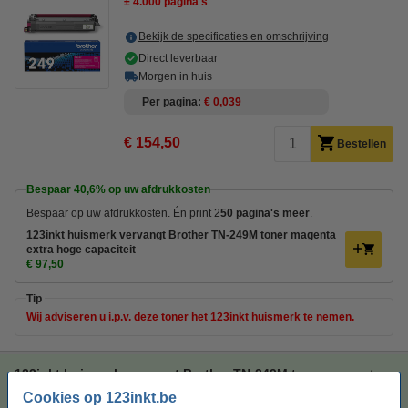
± 4.000 pagina's
Bekijk de specificaties en omschrijving
Direct leverbaar
Morgen in huis
Per pagina
€ 0,039
€ 154,50
Bestellen
Bespaar
40,6%
op uw afdrukkosten
Bespaar op uw afdrukkosten. Én print 2
50 pagina's meer
.
123inkt huismerk vervangt Brother TN-249M toner magenta
extra hoge capaciteit
€ 97,50
Tip
Wij adviseren u i.p.v. deze toner het 123inkt huismerk te nemen.
123inkt huismerk vervangt Brother TN-249M toner magenta
extra hoge capaciteit
Cookies op 123inkt.be