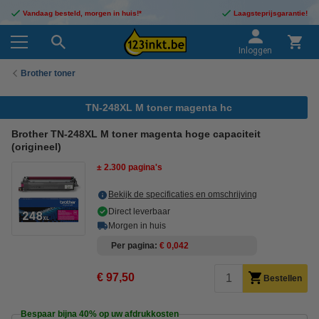
Vandaag besteld, morgen in huis!*
Laagsteprijsgarantie!
Inloggen
Brother toner
TN-248XL M toner magenta hc
Brother TN-248XL M toner magenta hoge capaciteit
(origineel)
± 2.300 pagina's
Bekijk de specificaties en omschrijving
Direct leverbaar
Morgen in huis
Per pagina
€ 0,042
€ 97,50
Bestellen
Bespaar bijna
40%
op uw afdrukkosten