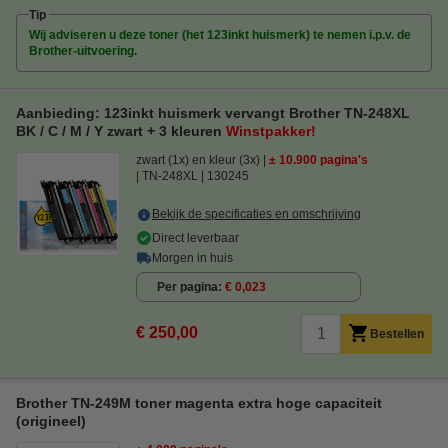
Tip
Wij adviseren u deze toner (het 123inkt huismerk) te nemen i.p.v. de
Brother-uitvoering.
Aanbieding: 123inkt huismerk vervangt Brother TN-248XL
BK / C / M / Y zwart + 3 kleuren
Winstpakker!
zwart (1x) en kleur (3x)
± 10.900 pagina's
TN-248XL
130245
Bekijk de specificaties en omschrijving
Direct leverbaar
Morgen in huis
Per pagina
€ 0,023
€ 250,00
Bestellen
Brother TN-249M toner magenta extra hoge capaciteit
(origineel)