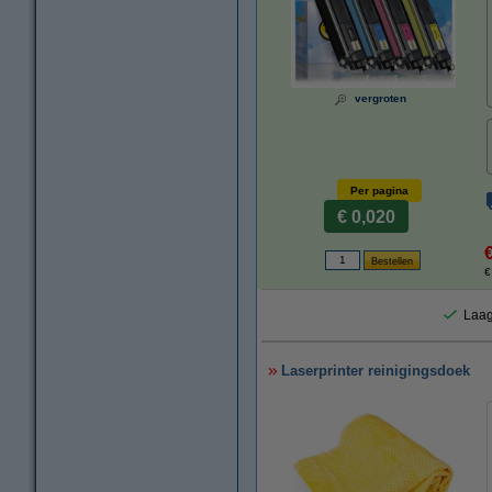
vergroten
Per pagina
€ 0,020
€
Laag
Laserprinter reinigingsdoek