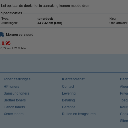
Let op: laat de doek niet in aanraking komen met de drum
Specificaties
Type:
tonerdoek
Kleur:
Afmetingen:
43 x 32 cm (LxB)
Ons artikelnr
Morgen verstuurd
€ 0,95
 0,79 excl. 21% btw
Toner cartridges
Klantendienst
Bedr
HP toners
Contact
Alge
Samsung toners
Levering
Priv
Brother toners
Betaling
Toeg
Canon toners
Garantie
Keur
Xerox toners
Ruilen en terugsturen
Cook
Site