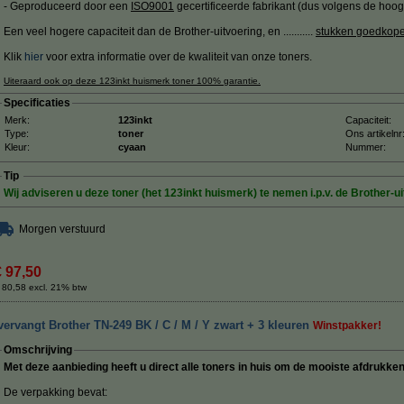
- Geproduceerd door een
ISO9001
gecertificeerde fabrikant (dus volgens de hoog
Een veel hogere capaciteit dan de Brother-uitvoering, en ...........
stukken goedkoper
Klik
hier
voor extra informatie over de kwaliteit van onze toners.
Uiteraard ook op deze 123inkt huismerk toner 100% garantie.
Specificaties
Merk:
123inkt
Capaciteit:
Type:
toner
Ons artikelnr
Kleur:
cyaan
Nummer:
Tip
Wij adviseren u deze toner (het 123inkt huismerk) te nemen i.p.v. de Brother-ui
Morgen verstuurd
€ 97,50
 80,58 excl. 21% btw
ervangt Brother TN-249 BK / C / M / Y zwart + 3 kleuren
Winstpakker!
Omschrijving
Met deze aanbieding heeft u direct alle toners in huis om de mooiste afdrukke
De verpakking bevat: