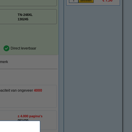
€ 7,50
TN-248XL
:
130245
Direct leverbaar
smerk
paciteit van ongeveer
4000
± 4.000 pagina's
:
051430
TN249C