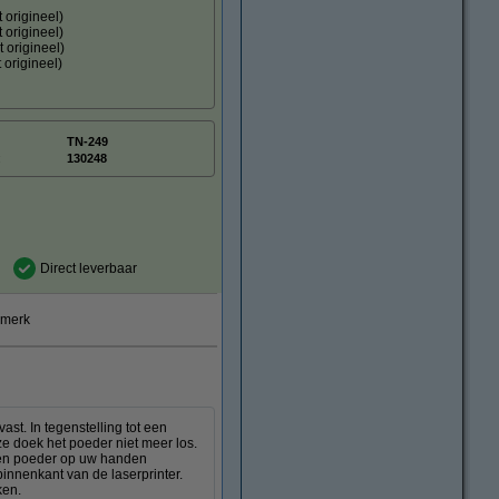
 origineel)
 origineel)
 origineel)
 origineel)
TN-249
:
130248
Direct leverbaar
smerk
st. In tegenstelling tot een
ze doek het poeder niet meer los.
deren poeder op uw handen
innenkant van de laserprinter.
ken.