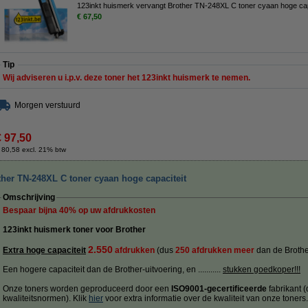
123inkt huismerk vervangt Brother TN-248XL C toner cyaan hoge cap
€ 67,50
Tip
Wij adviseren u i.p.v. deze toner het 123inkt huismerk te nemen.
Morgen verstuurd
€ 97,50
 80,58 excl. 21% btw
ther TN-248XL C toner cyaan hoge capaciteit
Omschrijving
Bespaar bijna
40%
op uw afdrukkosten
123inkt huismerk toner voor Brother
2.550
Extra hoge capaciteit
afdrukken
(dus
250 afdrukken meer
dan de Brother
Een hogere capaciteit dan de Brother-uitvoering, en ...........
stukken goedkoper!!!
Onze toners worden geproduceerd door een
ISO9001-gecertificeerde
fabrikant 
kwaliteitsnormen). Klik
hier
voor extra informatie over de kwaliteit van onze toners