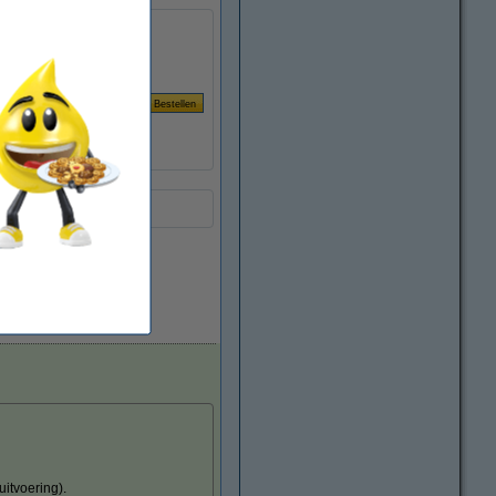
Per pagina
€ 0,023
Direct leverbaar
itvoering).