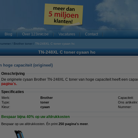
Blog
Over 123inkt.be
Vacatures
Contact
 nummer
Brother toner
TN-248XL C toner cyaan hc
TN-248XL C toner cyaan hc
 hoge capaciteit (origineel)
Omschrijving
De originele cyaan Brother TN-248XL C toner van hoge capaciteit heeft een capa
pagina's.
Specificaties
Merk:
Brother
Capaciteit:
Type:
toner
Ons artikelnr
Kleur:
cyaan
Nummer:
Bespaar bijna
40%
op uw afdrukkosten
Bespaar op uw afdrukkosten. Én print
250 pagina's meer
.