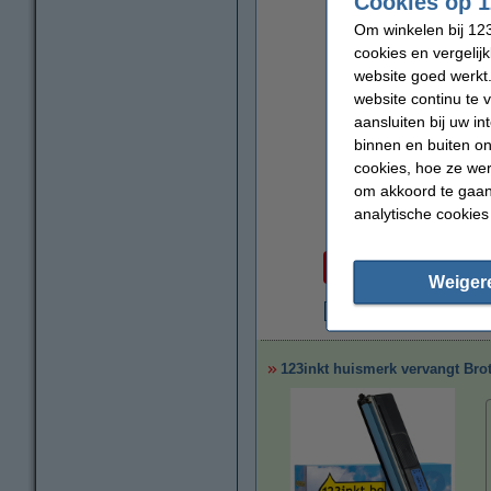
Cookies op 1
Om winkelen bij 123
cookies en vergelij
website goed werkt.
website continu te 
aansluiten bij uw i
binnen en buiten on
cookies, hoe ze we
om akkoord te gaan.
analytische cookies
Per pagina
€ 0,039
Weiger
€
123inkt huismerk vervangt Brot