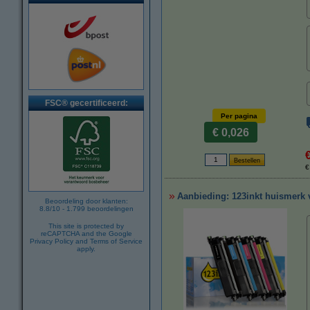
FSC® gecertificeerd:
Per pagina
€ 0,026
€
Aanbieding: 123inkt huismerk v
Beoordeling door klanten:
8.8
/
10
-
1.799
beoordelingen
This site is protected by
reCAPTCHA and the Google
Privacy Policy
and
Terms of Service
apply.