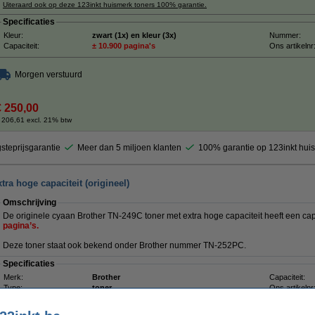
Uiteraard ook op deze 123inkt huismerk toners 100% garantie.
Specificaties
Kleur:
zwart (1x) en kleur (3x)
Nummer:
Capaciteit:
± 10.900 pagina's
Ons artikelnr
Morgen verstuurd
€ 250,00
 206,61 excl. 21% btw
steprijsgarantie
Meer dan 5 miljoen klanten
100% garantie op 123inkt hui
ra hoge capaciteit (origineel)
Omschrijving
De originele cyaan Brother TN-249C toner met extra hoge capaciteit heeft een ca
pagina’s.
Deze toner staat ook bekend onder Brother nummer TN-252PC.
Specificaties
Merk:
Brother
Capaciteit:
Type:
toner
Ons artikelnr
Kleur:
cyaan
Nummer: