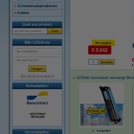
Schoonmaakproducten
Kabels
Zoek een product
Zoek
Mijn 123inkt.be
Per pagina
€ 0,042
€
Wachtwoord vergeten?
123inkt huismerk vervangt Bro
Betaalopties:
vergroten
Verzendopties: