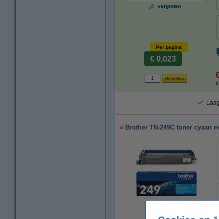
vergroten
Per pagina
€ 0,023
€
Laag
Brother TN-249C toner cyaan ext
vergroten