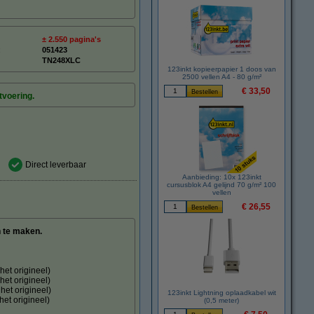
± 2.550 pagina's
:
051423
TN248XLC
123inkt kopieerpapier 1 doos van
2500 vellen A4 - 80 g/m²
€ 33,50
tvoering.
Direct leverbaar
Aanbieding: 10x 123inkt
cursusblok A4 gelijnd 70 g/m² 100
vellen
€ 26,55
n te maken.
het origineel)
het origineel)
het origineel)
123inkt Lightning oplaadkabel wit
et origineel)
(0,5 meter)