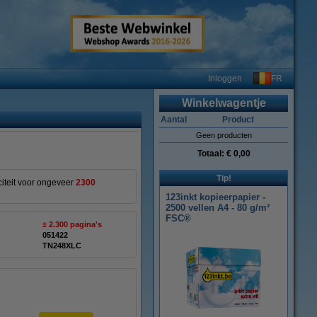
FR
Inloggen
Winkelwagentje
Aantal
Product
Geen producten
Totaal:
€ 0,00
Tip!
citeit voor ongeveer
2300
123inkt kopieerpapier -
2500 vellen A4 - 80 g/m²
FSC®
± 2.300 pagina's
:
051422
TN248XLC