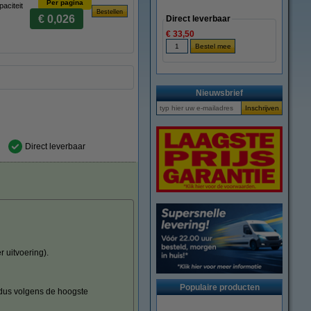
Per pagina
aciteit
€ 0,026
Direct leverbaar
€ 33,50
Nieuwsbrief
Direct leverbaar
 uitvoering).
Populaire producten
(dus volgens de hoogste
.