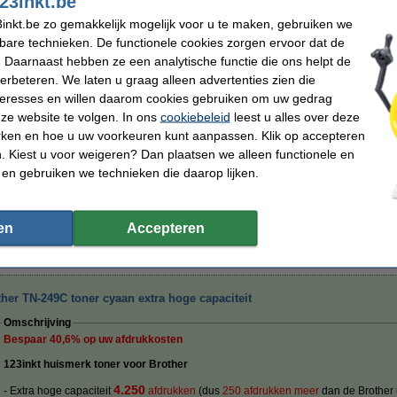
23inkt.be
Bespaar
40,6%
op uw afdrukkosten
inkt.be zo gemakkelijk mogelijk voor u te maken, gebruiken we
Bespaar op uw afdrukkosten. Én print 2
50 pagina's meer
.
kbare technieken. De functionele cookies zorgen ervoor dat de
 Daarnaast hebben ze een analytische functie die ons helpt de
123inkt huismerk vervangt Brother TN-249C toner cyaan extra hoge
verbeteren. We laten u graag alleen advertenties zien die
capaciteit
€ 97,50
nteresses en willen daarom cookies gebruiken om uw gedrag
ze website te volgen. In ons
cookiebeleid
leest u alles over deze
rken en hoe u uw voorkeuren kunt aanpassen. Klik op accepteren
Tip
 Kiest u voor weigeren? Dan plaatsen we alleen functionele en
Wij adviseren u i.p.v. deze toner het 123inkt huismerk te nemen.
 en gebruiken we technieken die daarop lijken.
Morgen verstuurd
en
Accepteren
€ 154,50
 127,69 excl. 21% btw
her TN-249C toner cyaan extra hoge capaciteit
Omschrijving
Bespaar
40,6%
op uw afdrukkosten
123inkt huismerk toner voor Brother
4.250
- Extra hoge capaciteit
afdrukken
(dus
250 afdrukken meer
dan de Brother u