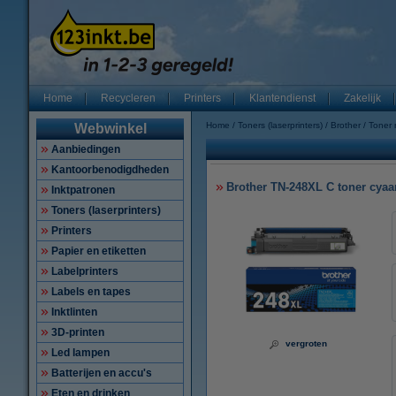
Home
Recycleren
Printers
Klantendienst
Zakelijk
Home
Toners (laserprinters)
Brother
Toner
Webwinkel
Aanbiedingen
Kantoorbenodigdheden
Brother TN-248XL C toner cyaan
Inktpatronen
Toners (laserprinters)
Printers
Papier en etiketten
Labelprinters
Labels en tapes
Inktlinten
3D-printen
vergroten
Led lampen
Batterijen en accu's
Eten en drinken