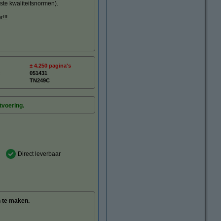
ste kwaliteitsnormen).
!!!
± 4.250 pagina's
:
051431
TN249C
tvoering.
Direct leverbaar
n te maken.