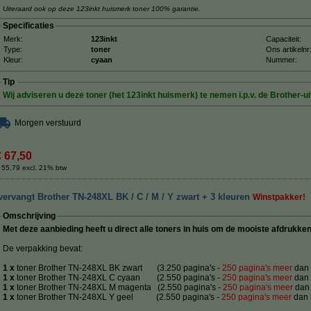
Uiteraard ook op deze 123inkt huismerk toner 100% garantie.
Specificaties
Merk:
123inkt
Capaciteit:
Type:
toner
Ons artikelnr
Kleur:
cyaan
Nummer:
Tip
Wij adviseren u deze toner (het 123inkt huismerk) te nemen i.p.v. de Brother-ui
Morgen verstuurd
€ 67,50
 55,79 excl. 21% btw
ervangt Brother TN-248XL BK / C / M / Y zwart + 3 kleuren
Winstpakker!
Omschrijving
Met deze aanbieding heeft u direct alle toners in huis om de mooiste afdrukke
De verpakking bevat:
1 x
toner Brother TN-248XL BK
zwart (3.250 pagina's -
250 pagina's meer
dan 
1 x
toner Brother TN-248XL C cyaan (2.550 pagina's -
250 pagina's meer
dan 
1 x
toner Brother TN-248XL M
magenta (2.550 pagina's -
250 pagina's meer
dan 
1 x
toner Brother TN-248XL Y
geel (2.550 pagina's -
250 pagina's meer
dan h