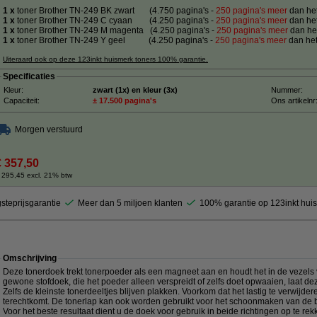
1 x
toner Brother TN-249 BK
zwart (4.750 pagina's -
250 pagina's meer
dan het
1 x
toner Brother TN-249 C cyaan (4.250 pagina's -
250 pagina's meer
dan het
1 x
toner Brother TN-249 M
magenta (4.250 pagina's -
250 pagina's meer
dan het
1 x
toner Brother TN-249 Y
geel (4.250 pagina's -
250 pagina's meer
dan het
Uiteraard ook op deze 123inkt huismerk toners 100% garantie.
Specificaties
Kleur:
zwart (1x) en kleur (3x)
Nummer:
Capaciteit:
± 17.500 pagina's
Ons artikelnr
Morgen verstuurd
€ 357,50
 295,45 excl. 21% btw
steprijsgarantie
Meer dan 5 miljoen klanten
100% garantie op 123inkt hui
Omschrijving
Deze tonerdoek trekt tonerpoeder als een magneet aan en houdt het in de vezels va
gewone stofdoek, die het poeder alleen verspreidt of zelfs doet opwaaien, laat de
Zelfs de kleinste tonerdeeltjes blijven plakken. Voorkom dat het lastig te verwij
terechtkomt. De tonerlap kan ook worden gebruikt voor het schoonmaken van de b
Voor het beste resultaat dient u de doek voor gebruik in beide richtingen op te rek