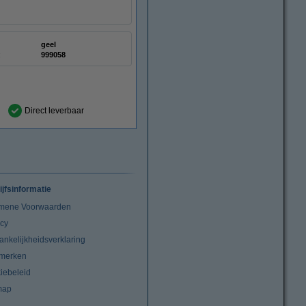
geel
:
999058
Direct leverbaar
ijfsinformatie
mene Voorwaarden
acy
ankelijkheidsverklaring
merken
iebeleid
map