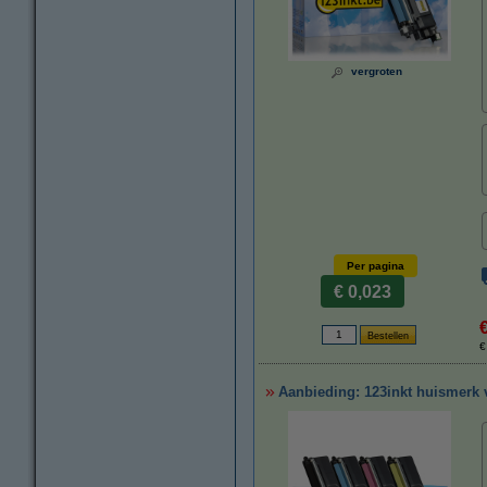
vergroten
Per pagina
€ 0,023
€
Aanbieding: 123inkt huismerk v