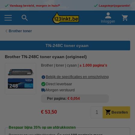
Vandaag besteld, morgen in huis!*
Laagsteprijsgarantie!
Inloggen
Brother toner
TN-248C toner cyaan
Brother TN-248C toner cyaan (origineel)
Brother
toner
cyaan
± 1.000 pagina's
Bekijk de specificaties en omschrijving
Direct leverbaar
Morgen verstuurd
Per pagina
€ 0,054
€ 53,50
Bestellen
Bespaar bijna
35%
op uw afdrukkosten