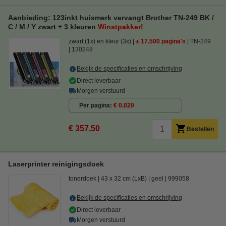
Aanbieding: 123inkt huismerk vervangt Brother TN-249 BK /
C / M / Y zwart + 3 kleuren
Winstpakker!
zwart (1x) en kleur (3x)
± 17.500 pagina's
TN-249
130248
Bekijk de specificaties en omschrijving
Direct leverbaar
Morgen verstuurd
Per pagina
€ 0,020
€ 357,50
Bestellen
Laserprinter reinigingsdoek
tonerdoek
43 x 32 cm (LxB)
geel
999058
Bekijk de specificaties en omschrijving
Direct leverbaar
Morgen verstuurd