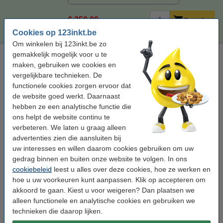
€ 250,00
Bestellen
Cookies op 123inkt.be
Om winkelen bij 123inkt.be zo
gemakkelijk mogelijk voor u te
Brother TN-249C toner cyaan extra hoge capaciteit
(origineel)
maken, gebruiken we cookies en
vergelijkbare technieken. De
± 4.000 pagina's
functionele cookies zorgen ervoor dat
de website goed werkt. Daarnaast
Bekijk de specificaties en omschrijving
hebben ze een analytische functie die
Direct leverbaar
ons helpt de website continu te
Morgen verstuurd
verbeteren. We laten u graag alleen
Per pagina
€ 0,039
advertenties zien die aansluiten bij
uw interesses en willen daarom cookies gebruiken om uw
€ 154,50
Bestellen
gedrag binnen en buiten onze website te volgen. In ons
cookiebeleid
leest u alles over deze cookies, hoe ze werken en
hoe u uw voorkeuren kunt aanpassen. Klik op accepteren om
Bespaar
40,6%
op uw afdrukkosten
akkoord te gaan. Kiest u voor weigeren? Dan plaatsen we
Bespaar op uw afdrukkosten. Én print 2
50 pagina's meer
.
alleen functionele en analytische cookies en gebruiken we
123inkt huismerk vervangt Brother TN-249C toner cyaan
technieken die daarop lijken.
extra hoge capaciteit
€ 97,50