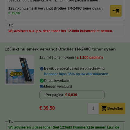
Bespaar op uw afdrukkosten. Én print
100 pagina's meer
.
123inkt huismerk vervangt Brother TN-248C toner cyaan
€ 39,50
Tip
Wij adviseren u i.p.v. deze toner het 123inkt huismerk te nemen.
123inkt huismerk vervangt Brother TN-248C toner cyaan
123inkt
toner
cyaan
± 1.100 pagina's
Bekijk de specificaties en omschrijving
Bespaar bijna
35%
op uw afdrukkosten
Direct leverbaar
Morgen verstuurd
Per pagina
€ 0,036
€ 39,50
Bestellen
Tip
Wij adviseren u deze toner (het 123inkt huismerk) te nemen i.p.v. de