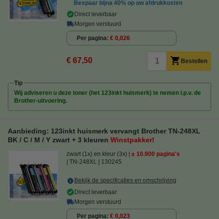
Bespaar bijna
40%
op uw afdrukkosten
Direct leverbaar
Morgen verstuurd
Per pagina
€ 0,026
€ 67,50
Bestellen
Tip
Wij adviseren u deze toner (het 123inkt huismerk) te nemen i.p.v. de
Brother-uitvoering.
Aanbieding: 123inkt huismerk vervangt Brother TN-248XL
BK / C / M / Y zwart + 3 kleuren
Winstpakker!
zwart (1x) en kleur (3x)
± 10.900 pagina's
TN-248XL
130245
Bekijk de specificaties en omschrijving
Direct leverbaar
Morgen verstuurd
Per pagina
€ 0,023