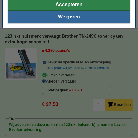
Accepteren
Tip
Weigeren
Wij adviseren u i.p.v. deze toner het 123inkt huismerk te nemen.
123inkt huismerk vervangt Brother TN-249C toner cyaan
extra hoge capaciteit
± 4.250 pagina's
Bekijk de specificaties en omschrijving
Bespaar
40,6%
op uw afdrukkosten
Direct leverbaar
Morgen verstuurd
Per pagina
€ 0,023
€ 97,50
Bestellen
Tip
Wij adviseren u deze toner (het 123inkt huismerk) te nemen i.p.v. de
Brother-uitvoering.