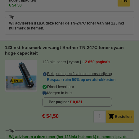
hoge capaciteit
€ 54,50
Tip
Wij adviseren u i.p.v. deze toner de TN-247C toner van het 123inkt
huismerk te nemen.
123inkt huismerk vervangt Brother TN-247C toner cyaan
hoge capaciteit
123inkt
toner
cyaan
± 2.650 pagina's
Bekijk de specificaties en omschrijving
Bespaar ruim
50%
op uw afdrukkosten
Direct leverbaar
Morgen in huis
Per pagina
€ 0,021
€ 54,50
Bestellen
Tip
Wij adviseren u deze toner (het 123inkt huismerk) te nemen i.p.v. de