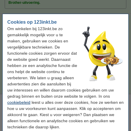
Brother-uitvoering.
Aanbieding: 123inkt huismerk vervangt Brother TN-247 BK /
Cookies op 123inkt.be
C / M / Y zwart + 3 kleuren
Om winkelen bij 123inkt.be zo
zwart (1x) en kleur (3x)
gemakkelijk mogelijk voor u te
maken, gebruiken we cookies en
Bekijk de specificaties en omschrijving
vergelijkbare technieken. De
Direct leverbaar
functionele cookies zorgen ervoor dat
Morgen in huis
de website goed werkt. Daarnaast
hebben ze een analytische functie die
Per pagina
€ 0,018
ons helpt de website continu te
verbeteren. We laten u graag alleen
€ 209,50
Bestellen
advertenties zien die aansluiten bij
uw interesses en willen daarom cookies gebruiken om uw
gedrag binnen en buiten onze website te volgen. In ons
Laserprinter reinigingsdoek
cookiebeleid
leest u alles over deze cookies, hoe ze werken en
hoe u uw voorkeuren kunt aanpassen. Klik op accepteren om
tonerdoek
43 x 32 cm (LxB)
geel
999058
akkoord te gaan. Kiest u voor weigeren? Dan plaatsen we
Bekijk de specificaties en omschrijving
alleen functionele en analytische cookies en gebruiken we
technieken die daarop lijken.
Direct leverbaar