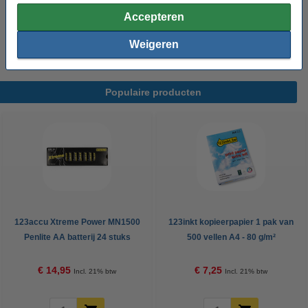
Morgen in huis
Accepteren
€ 0,95
Bestellen
Weigeren
Populaire producten
123accu Xtreme Power MN1500
123inkt kopieerpapier 1 pak van
Penlite AA batterij 24 stuks
500 vellen A4 - 80 g/m²
€ 14,95
€ 7,25
Incl. 21% btw
Incl. 21% btw