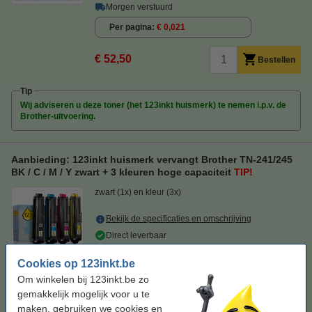
Morgen verstuurd
Per pagina
€ 0,021
€ 52,50
Bestellen
Tip
Wij adviseren u deze toner (het 123inkt huismerk) te nemen i.p.v. de
Brother-uitvoering.
Aanbieding: 123inkt huismerk vervangt Brother TN-241/245
BK / C / M / Y zwart + 3 kleuren hoge capaciteit
TIP!
zwart (1x) en kleur (3x)
Bekijk de specificaties en omschrijving
Direct leverbaar
Morgen verstuurd
Cookies op 123inkt.be
Per pagina
€ 0,019
Om winkelen bij 123inkt.be zo
gemakkelijk mogelijk voor u te
€ 197,50
Bestellen
maken, gebruiken we cookies en