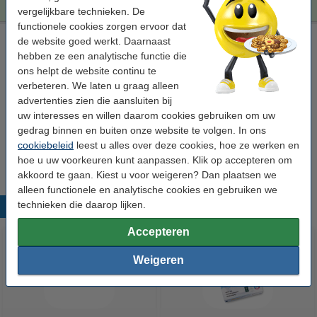
vergelijkbare technieken. De
functionele cookies zorgen ervoor dat
Laserprinter reinigingsdoek
de website goed werkt. Daarnaast
hebben ze een analytische functie die
tonerdoek
43 x 32 cm (LxB)
geel
999058
ons helpt de website continu te
verbeteren. We laten u graag alleen
Bekijk de specificaties en omschrijving
advertenties zien die aansluiten bij
Direct leverbaar
uw interesses en willen daarom cookies gebruiken om uw
Morgen verstuurd
gedrag binnen en buiten onze website te volgen. In ons
cookiebeleid
leest u alles over deze cookies, hoe ze werken en
€ 0,95
Bestellen
hoe u uw voorkeuren kunt aanpassen. Klik op accepteren om
akkoord te gaan. Kiest u voor weigeren? Dan plaatsen we
alleen functionele en analytische cookies en gebruiken we
technieken die daarop lijken.
Populaire producten
Accepteren
Weigeren