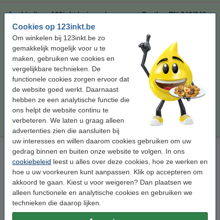
Aanbieding: 123inkt huismerk vervangt Brother TN-242/246
BK / C / M / Y zwart + 3 kleuren hoge capaciteit
Cookies op 123inkt.be
zwart (1x) en kleur (3x)
Om winkelen bij 123inkt.be zo
gemakkelijk mogelijk voor u te
Bekijk de specificaties en omschrijving
maken, gebruiken we cookies en
Direct leverbaar
vergelijkbare technieken. De
Maandag in huis
functionele cookies zorgen ervoor dat
de website goed werkt. Daarnaast
Per pagina
€ 0,018
hebben ze een analytische functie die
ons helpt de website continu te
€ 184,50
Bestellen
verbeteren. We laten u graag alleen
advertenties zien die aansluiten bij
uw interesses en willen daarom cookies gebruiken om uw
Laserprinter reinigingsdoek
gedrag binnen en buiten onze website te volgen. In ons
cookiebeleid
leest u alles over deze cookies, hoe ze werken en
tonerdoek
43 x 32 cm (LxB)
geel
999058
hoe u uw voorkeuren kunt aanpassen. Klik op accepteren om
Bekijk de specificaties en omschrijving
akkoord te gaan. Kiest u voor weigeren? Dan plaatsen we
alleen functionele en analytische cookies en gebruiken we
Direct leverbaar
technieken die daarop lijken.
Maandag in huis