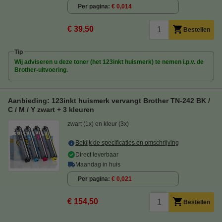
Per pagina
€ 0,014
€ 39,50
Bestellen
Tip
Wij adviseren u deze toner (het 123inkt huismerk) te nemen i.p.v. de
Brother-uitvoering.
Aanbieding: 123inkt huismerk vervangt Brother TN-242 BK /
C / M / Y zwart + 3 kleuren
zwart (1x) en kleur (3x)
Bekijk de specificaties en omschrijving
Direct leverbaar
Maandag in huis
Per pagina
€ 0,021
€ 154,50
Bestellen