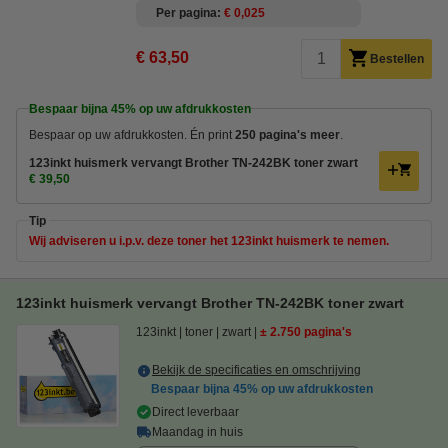
Per pagina
€ 0,025
€ 63,50
Bestellen
Bespaar bijna
45%
op uw afdrukkosten
Bespaar op uw afdrukkosten. Én print
250 pagina's meer
.
123inkt huismerk vervangt Brother TN-242BK toner zwart
€ 39,50
Tip
Wij adviseren u i.p.v. deze toner het 123inkt huismerk te nemen.
123inkt huismerk vervangt Brother TN-242BK toner zwart
123inkt
toner
zwart
± 2.750 pagina's
Bekijk de specificaties en omschrijving
Bespaar bijna
45%
op uw afdrukkosten
Direct leverbaar
Maandag in huis