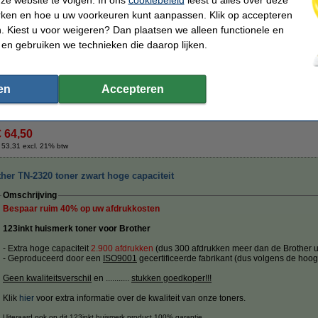
€ 42,50
rken en hoe u uw voorkeuren kunt aanpassen. Klik op accepteren
 Kiest u voor weigeren? Dan plaatsen we alleen functionele en
 en gebruiken we technieken die daarop lijken.
Tip
Wij adviseren u i.p.v. deze toner het 123inkt huismerk te nemen.
en
Accepteren
Morgen in huis
€ 64,50
 53,31 excl. 21% btw
her TN-2320 toner zwart hoge capaciteit
Omschrijving
Bespaar ruim
40%
op uw afdrukkosten
123inkt huismerk toner voor Brother
- Extra hoge capaciteit
2.900 afdrukken
(dus 300 afdrukken meer dan de Brother ui
- Geproduceerd door een
ISO9001
gecertificeerde fabrikant (dus volgens de hoog
Geen kwaliteitsverschil
en ...........
stukken goedkoper!!!
Klik
hier
voor extra informatie over de kwaliteit van onze toners.
Uiteraard ook op dit 123inkt huismerk product 100% garantie.