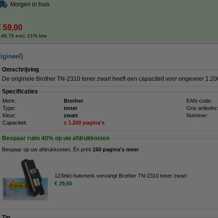
Morgen in huis
€ 59,00
 48,76 excl. 21% btw
igineel)
Omschrijving
De originele Brother TN-2310 toner zwart heeft een capaciteit voor ongeveer 1.20
Specificaties
Merk:
Brother
EAN-code:
Type:
toner
Ons artikelnr
Kleur:
zwart
Nummer:
Capaciteit:
± 1.200 pagina's
Bespaar ruim
40%
op uw afdrukkosten
Bespaar op uw afdrukkosten. Én print
150 pagina's meer
.
123inkt huismerk vervangt Brother TN-2310 toner zwart
€ 29,50
Tip