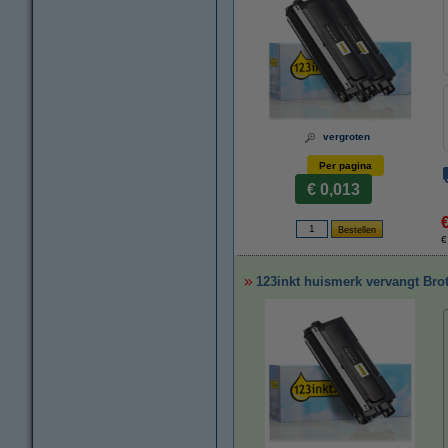
vergroten
Per pagina
€ 0,013
€
123inkt huismerk vervangt Brot