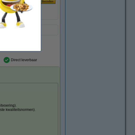
€ 0,015
Direct leverbaar
tvoering).
ste kwaliteitsnormen).