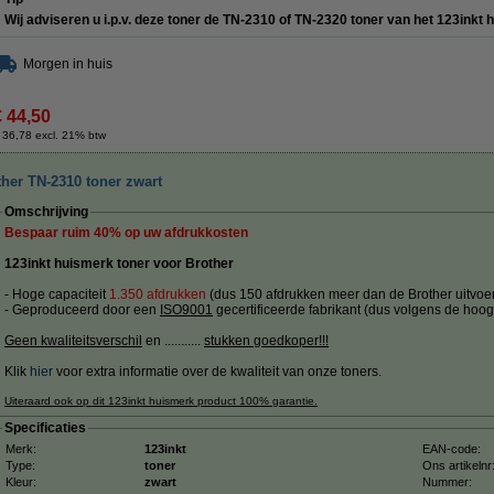
Wij adviseren u i.p.v. deze toner de TN-2310 of TN-2320 toner van het 123inkt
Morgen in huis
€ 44,50
 36,78 excl. 21% btw
her TN-2310 toner zwart
Omschrijving
Bespaar ruim
40%
op uw afdrukkosten
123inkt huismerk toner voor Brother
- Hoge capaciteit
1.350 afdrukken
(dus 150 afdrukken meer dan de Brother uitvoer
- Geproduceerd door een
ISO9001
gecertificeerde fabrikant (dus volgens de hoog
Geen kwaliteitsverschil
en ...........
stukken goedkoper!!!
Klik
hier
voor extra informatie over de kwaliteit van onze toners.
Uiteraard ook op dit 123inkt huismerk product 100% garantie.
Specificaties
Merk:
123inkt
EAN-code:
Type:
toner
Ons artikelnr
Kleur:
zwart
Nummer: