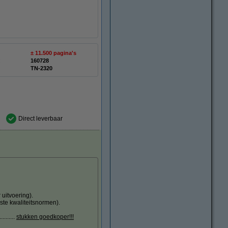
± 11.500 pagina's
:
160728
TN-2320
Direct leverbaar
uitvoering).
ste kwaliteitsnormen).
.......
stukken goedkoper!!!