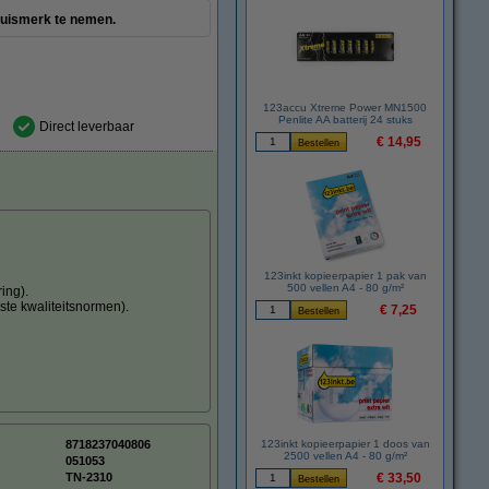
 huismerk te nemen.
123accu Xtreme Power MN1500
Penlite AA batterij 24 stuks
Direct leverbaar
€ 14,95
123inkt kopieerpapier 1 pak van
500 vellen A4 - 80 g/m²
ing).
ste kwaliteitsnormen).
€ 7,25
8718237040806
123inkt kopieerpapier 1 doos van
2500 vellen A4 - 80 g/m²
:
051053
TN-2310
€ 33,50