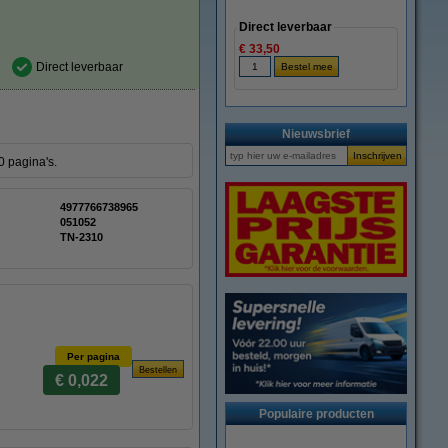
Direct leverbaar
€ 33,50
Direct leverbaar
Nieuwsbrief
0 pagina's.
4977766738965
:
051052
TN-2310
Per pagina
€ 0,022
Populaire producten