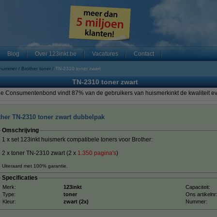
Blog
Over 123inkt.be
Vacatures
Contact
 nummer
Brother toner
TN-2310 toner zwart
TN-2310 toner zwart
ther TN-2310 toner zwart dubbelpak
Omschrijving
1 x set 123inkt huismerk compatibele toners voor Brother:
2 x toner TN-2310 zwart (2 x
1.350
pagina's
)
Uiteraard met 100% garantie.
Specificaties
Merk:
123inkt
Capaciteit:
Type:
toner
Ons artikelnr
Kleur:
zwart (2x)
Nummer: