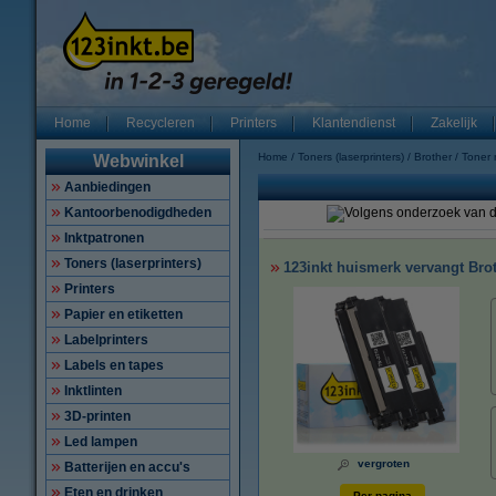
Home
Recycleren
Printers
Klantendienst
Zakelijk
Home
Toners (laserprinters)
Brother
Toner
Webwinkel
Aanbiedingen
Kantoorbenodigdheden
Inktpatronen
Toners (laserprinters)
123inkt huismerk vervangt Bro
Printers
Papier en etiketten
Labelprinters
Labels en tapes
Inktlinten
3D-printen
Led lampen
vergroten
Batterijen en accu's
Eten en drinken
Per pagina