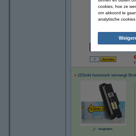
cookies, hoe ze we
om akkoord te gaan.
analytische cookies
Weiger
Per pagina
€ 0,025
€
123inkt huismerk vervangt Brot
vergroten