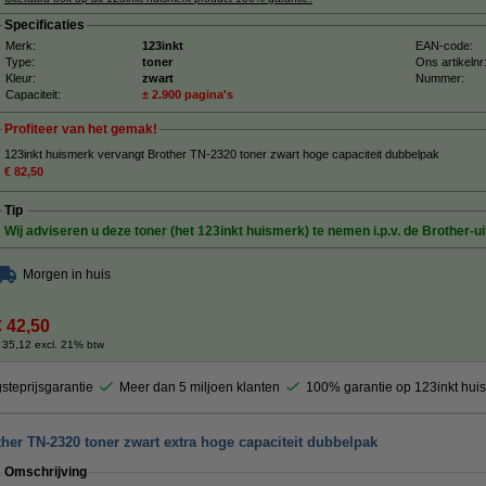
Specificaties
Merk:
123inkt
EAN-code:
Type:
toner
Ons artikelnr
Kleur:
zwart
Nummer:
Capaciteit:
± 2.900 pagina's
Profiteer van het gemak!
123inkt huismerk vervangt Brother TN-2320 toner zwart hoge capaciteit dubbelpak
€ 82,50
Tip
Wij adviseren u deze toner (het 123inkt huismerk) te nemen i.p.v. de Brother-ui
Morgen in huis
€ 42,50
 35,12 excl. 21% btw
steprijsgarantie
Meer dan 5 miljoen klanten
100% garantie op 123inkt hui
her TN-2320 toner zwart extra hoge capaciteit dubbelpak
Omschrijving