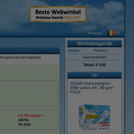
FR
Inloggen
Winkelwagentje
Aantal
Product
Geen producten
Totaal:
€ 0,00
Tip!
123inkt kopieerpapier -
2500 vellen A4 - 80 g/m²
FSC®
± 2.700 pagina's
:
160704
TN-2310