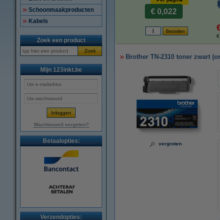
Schoonmaakproducten
€ 0,022
Kabels
€
Zoek een product
Zoek
Brother TN-2310 toner zwart (or
Mijn 123inkt.be
Wachtwoord vergeten?
Betaalopties:
vergroten
Verzendopties: