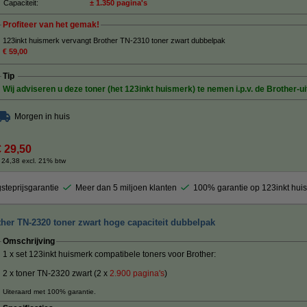
Capaciteit:
± 1.350 pagina's
Profiteer van het gemak!
123inkt huismerk vervangt Brother TN-2310 toner zwart dubbelpak
€ 59,00
Tip
Wij adviseren u deze toner (het 123inkt huismerk) te nemen i.p.v. de Brother-ui
Morgen in huis
€ 29,50
 24,38 excl. 21% btw
steprijsgarantie
Meer dan 5 miljoen klanten
100% garantie op 123inkt hui
ther TN-2320 toner zwart hoge capaciteit dubbelpak
Omschrijving
1 x set 123inkt huismerk compatibele toners voor Brother:
2 x toner TN-2320 zwart (2 x
2.900
pagina's
)
Uiteraard met 100% garantie.