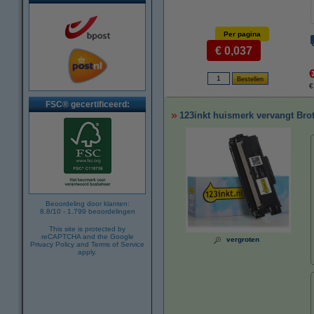
Per pagina
€ 0,037
€
FSC® gecertificeerd:
123inkt huismerk vervangt Brot
Beoordeling door klanten:
8.8
/
10
-
1.799
beoordelingen
This site is protected by
reCAPTCHA and the Google
vergroten
Privacy Policy
and
Terms of Service
apply.