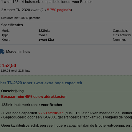
1 x set 123inkt huismerk compatibele toners voor Brother:
2 x toner TN-2320 zwart (2 x
5.750 pagina's
)
Uiteraard met 100% garantie.
Specificaties
Merk:
123inkt
Capaciteit:
Type:
toner
Ons artikelnr
Kleur:
zwart (2x)
Nummer:
Morgen in huis
€ 152,50
 126,03 excl. 21% btw
her TN-2320 toner zwart extra hoge capaciteit
Omschrijving
Bespaar ruim
45%
op uw afdrukkosten
123inkt huismerk toner voor Brother
- Extra hoge capaciteit
5.750 afdrukken
(dus 3.150 afdrukken meer dan de Brother 
- Geproduceerd door een
ISO9001
gecertificeerde fabrikant (dus volgens de hoog
Geen kwaliteitsverschil
, een veel hogere capaciteit dan de Brother-uitvoering, en ....