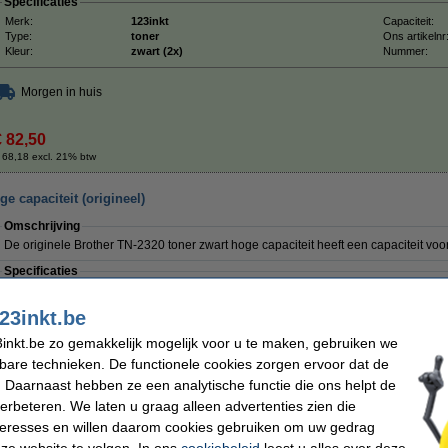
Specificaties
Merk:
123inkt
Capaciteit:
Type:
toner
Ons artikelnr
Kleur:
zwart (2x)
Nummer:
Morgen in huis
€ 82,50
 68,18 excl. 21% btw
e capaciteit (origineel)
Omschrijving
De originele Brother TN-2320 toner zwart hoge capaciteit heeft een capaciteit vo
Specificaties
Merk:
Brother
EAN-code:
Type:
toner
Ons artikelnr
23inkt.be
Kleur:
zwart
Nummer:
Capaciteit:
± 2.600 pagina's
inkt.be zo gemakkelijk mogelijk voor u te maken, gebruiken we
kbare technieken. De functionele cookies zorgen ervoor dat de
Bespaar ruim
40%
op uw afdrukkosten
 Daarnaast hebben ze een analytische functie die ons helpt de
Bespaar op uw afdrukkosten. Én print
300 pagina's meer
.
verbeteren. We laten u graag alleen advertenties zien die
nteresses en willen daarom cookies gebruiken om uw gedrag
123inkt huismerk vervangt Brother TN-2320 toner zwart hoge capacit
ze website te volgen. In ons
cookiebeleid
leest u alles over deze