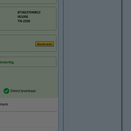
8718237040813
:
051055
TN-2320
tvoering.
Direct leverbaar
smerk