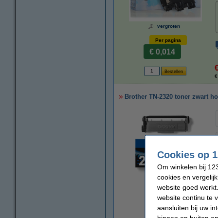
vergroten
Per pagina
€ 0,014
€
Brother TN-2320 toner zwart hog
Cookies op 1
Om winkelen bij 123
cookies en vergelij
vergroten
website goed werkt.
website continu te 
aansluiten bij uw i
binnen en buiten on