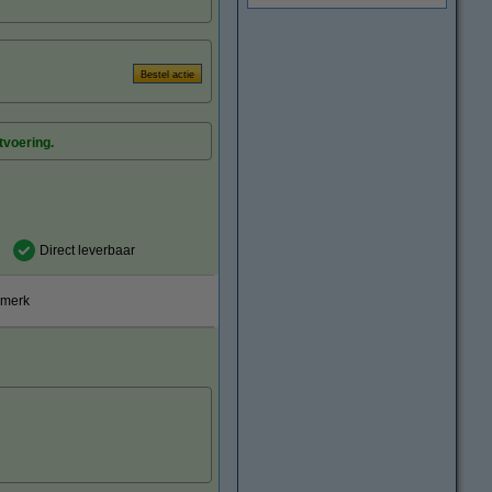
tvoering.
Direct leverbaar
smerk