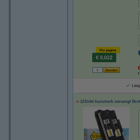
Per pagina
€ 0,022
€
Laag
123inkt huismerk vervangt Bro