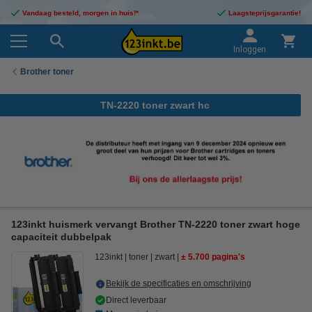
Vandaag besteld, morgen in huis!*
Laagsteprijsgarantie!
Inloggen
Brother toner
TN-2220 toner zwart hc
123inkt huismerk vervangt Brother TN-2220 toner zwart hoge
capaciteit dubbelpak
123inkt
toner
zwart
± 5.700 pagina's
Bekijk de specificaties en omschrijving
Direct leverbaar