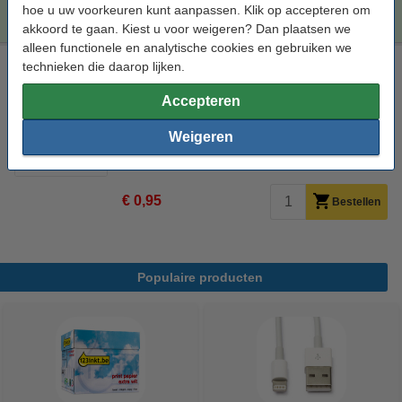
hoe u uw voorkeuren kunt aanpassen. Klik op accepteren om
Brother-uitvoering.
akkoord te gaan. Kiest u voor weigeren? Dan plaatsen we
alleen functionele en analytische cookies en gebruiken we
Laserprinter reinigingsdoek
technieken die daarop lijken.
tonerdoek
43 x 32 cm (LxB)
geel
999058
Accepteren
Bekijk de specificaties en omschrijving
Weigeren
Direct leverbaar
Morgen in huis
€ 0,95
Bestellen
Populaire producten