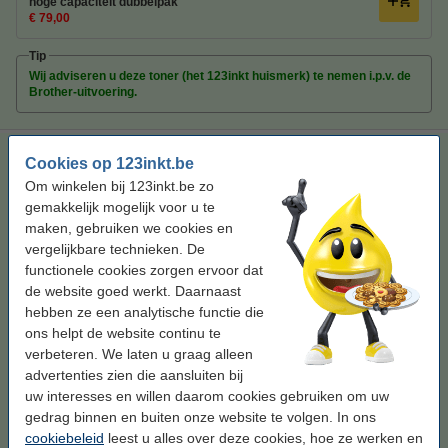
hoge capaciteit dubbelpak
€ 79,00
Tip
Wij adviseren u deze toner (het 123inkt huismerk) te nemen i.p.v. de
Brother-uitvoering.
123inkt huismerk vervangt Brother TN-2220 toner zwart extra
Cookies op 123inkt.be
hoge capaciteit
Aanbeveling
Om winkelen bij 123inkt.be zo
123inkt
toner
zwart
± 5.500 pagina's
gemakkelijk mogelijk voor u te
maken, gebruiken we cookies en
Bekijk de specificaties en omschrijving
vergelijkbare technieken. De
Bespaar bijna
55%
op uw afdrukkosten
functionele cookies zorgen ervoor dat
Direct leverbaar
de website goed werkt. Daarnaast
Morgen in huis
hebben ze een analytische functie die
Per pagina
€ 0,012
ons helpt de website continu te
verbeteren. We laten u graag alleen
advertenties zien die aansluiten bij
€ 67,50
Bestellen
uw interesses en willen daarom cookies gebruiken om uw
gedrag binnen en buiten onze website te volgen. In ons
Tip
cookiebeleid
leest u alles over deze cookies, hoe ze werken en
Wij adviseren u deze toner (het 123inkt huismerk) te nemen i.p.v. de