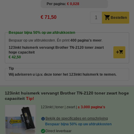
Per pagina
€ 0,028
€ 71,50
Bestellen
Bespaar bijna
50%
op uw afdrukkosten
Bespaar op uw afdrukkosten. Én print
400 pagina's meer
.
123inkt huismerk vervangt Brother TN-2120 toner zwart
hoge capaciteit
€ 42,50
Tip
Wij adviseren u i.p.v. deze toner het 123inkt huismerk te nemen.
123inkt huismerk vervangt Brother TN-2120 toner zwart hoge
capaciteit
Tip!
123inkt
toner
zwart
± 3.000 pagina's
Bekijk de specificaties en omschrijving
Bespaar bijna
50%
op uw afdrukkosten
Direct leverbaar