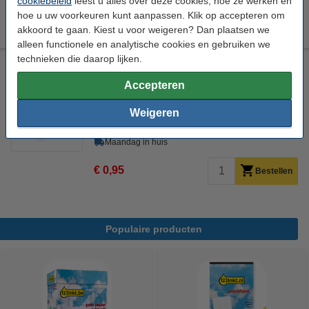
cookiebeleid
leest u alles over deze cookies, hoe ze werken en
hoe u uw voorkeuren kunt aanpassen. Klik op accepteren om
€ 99,00
Bestellen
akkoord te gaan. Kiest u voor weigeren? Dan plaatsen we
alleen functionele en analytische cookies en gebruiken we
technieken die daarop lijken.
Laserprinter reinigingsdoek
Accepteren
tonerdoek
43 x 32 cm (LxB)
geel
999058
Bekijk de specificaties en omschrijving
Weigeren
Direct leverbaar
Maandag in huis
€ 0,95
Bestellen
Populaire producten