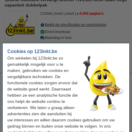
capaciteit dubbelpak
123inkt
toner
zwart
± 6.000 pagina's
Bekijk de specificaties en omschrijving
Direct leverbaar
Maandag in huis
Per pagina
€ 0,014
Cookies op 123inkt.be
Om winkelen bij 123inkt.be zo
€ 85,00
Bestellen
gemakkelijk mogelijk voor u te
maken, gebruiken we cookies en
vergelijkbare technieken. De
123inkt huismerk vervangt Brother TN-2120XL toner zwart
functionele cookies zorgen ervoor dat
extra hoge capaciteit dubbelpak
de website goed werkt. Daarnaast
123inkt
toner
zwart
± 9.000 pagina's
hebben ze een analytische functie die
ons helpt de website continu te
Bekijk de specificaties en omschrijving
verbeteren. We laten u graag alleen
Direct leverbaar
advertenties zien die aansluiten bij
Maandag in huis
uw interesses en willen daarom cookies gebruiken om uw
gedrag binnen en buiten onze website te volgen. In ons
Per pagina
€ 0,011