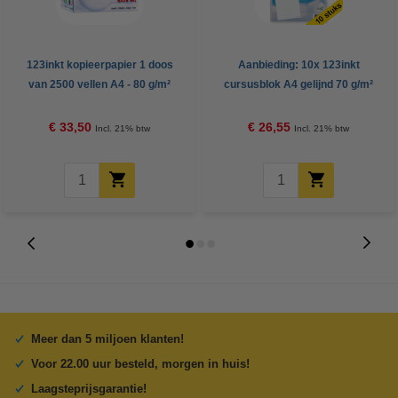
123inkt kopieerpapier 1 doos
Aanbieding: 10x 123inkt
van 2500 vellen A4 - 80 g/m²
cursusblok A4 gelijnd 70 g/m²
100 vellen
€ 33,50
€ 26,55
Incl. 21% btw
Incl. 21% btw
Meer dan 5 miljoen klanten!
Voor 22.00 uur besteld, morgen in huis!
Laagsteprijsgarantie!