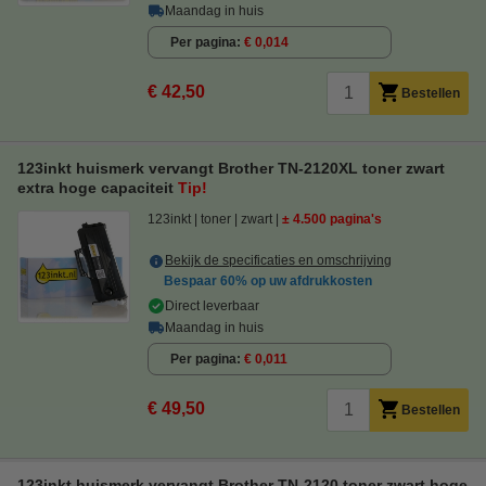
Maandag in huis
Per pagina
€ 0,014
€ 42,50
Bestellen
123inkt huismerk vervangt Brother TN-2120XL toner zwart
extra hoge capaciteit
Tip!
123inkt
toner
zwart
± 4.500 pagina's
Bekijk de specificaties en omschrijving
Bespaar
60%
op uw afdrukkosten
Direct leverbaar
Maandag in huis
Per pagina
€ 0,011
€ 49,50
Bestellen
123inkt huismerk vervangt Brother TN-2120 toner zwart hoge